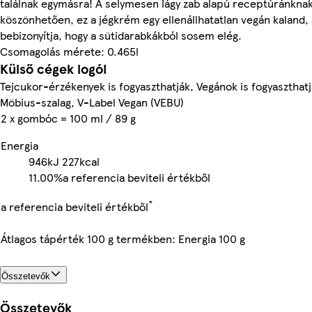
találnak egymásra! A selymesen lágy zab alapú receptúránkna
köszönhetően, ez a jégkrém egy ellenállhatatlan vegán kaland,
bebizonyítja, hogy a sütidarabkákból sosem elég.
Csomagolás mérete: 0.465l
Külső cégek logói
Tejcukor-érzékenyek is fogyaszthatják, Vegánok is fogyaszthatj
Möbius-szalag, V-Label Vegan (VEBU)
2 x gombóc = 100 ml / 89 g
Energia
946kJ
227kcal
11.00%
a referencia beviteli értékből
*
a referencia beviteli értékből
Átlagos tápérték 100 g termékben: Energia 100 g
Összetevők
Összetevők