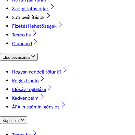
Szolgáltatás díjak
Süti beállítások
Fizetési lehetőségek
Tesco.hu
Clubcard
Első bevásárlás
Hogyan rendelj tőlünk?
Regisztráció
Idősáv foglalása
Kedvenceim
ÁFÁ-s számla igénylés
Kapcsolat
Tesco.hu