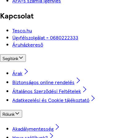
ÁFÁ-s számla igénylés
Kapcsolat
Tesco.hu
Ügyfélszolgálat - 0680222333
Áruházkereső
Segítünk
Árak
Biztonságos online rendelés
Általános Szerződési Feltételek
Adatkezelési és Cookie tájékoztató
Rólunk
Akadálymentesség
Hova szállítunk?