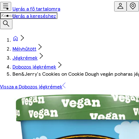
Ugrás a fő tartalomra
Ugrás a kereséshez
Mélyhűtött
Jégkrémek
Dobozos jégkrémek
Ben&Jerry's Cookies on Cookie Dough vegán poharas j
Vissza a Dobozos jégkrémek