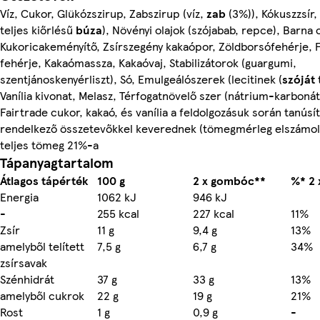
Víz, Cukor, Glükózszirup, Zabszirup (víz,
zab
(3%)), Kókuszzsír, 
teljes kiőrlésű
búza
), Növényi olajok (szójabab, repce), Barna 
Kukoricakeményítő, Zsírszegény kakaópor, Zöldborsófehérje, 
fehérje, Kakaómassza, Kakaóvaj, Stabilizátorok (guargumi,
szentjánoskenyérliszt), Só, Emulgeálószerek (lecitinek (
szóját
Vanília kivonat, Melasz, Térfogatnövelő szer (nátrium-karbonát
Fairtrade cukor, kakaó, és vanília a feldolgozásuk során tanús
rendelkező összetevőkkel keverednek (tömegmérleg elszámolá
teljes tömeg 21%-a
Tápanyagtartalom
Átlagos tápérték
100 g
2 x gombóc**
%* 2
Energia
1062 kJ
946 kJ
-
255 kcal
227 kcal
11%
Zsír
11 g
9,4 g
13%
amelyből telített
7,5 g
6,7 g
34%
zsírsavak
Szénhidrát
37 g
33 g
13%
amelyből cukrok
22 g
19 g
21%
Rost
1 g
0,9 g
-