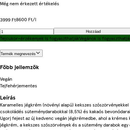
Még nem érkezett értékelés
8600 Ft/l
3999 Ft
Hozzáad
Tejcukor-érzékenyek is fogyaszthatják
Vegánok is fogyaszthatjá
Termék megnevezés
Főbb jellemzők
Vegán
Tejfehérjementes
Leírás
Karamelles jégkrém (növényi alapú) kekszes szószörvényekkel 
csokoládés süteménydarabokkal (8,5%) és kakaós bevonódara
Ugorj fejest az új kedvenc vegán jégkrémedbe, ahol a krémes
jégkrém, a kekszes szószörvények és a sütemény darabok egy