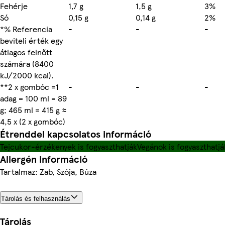
Fehérje
1,7 g
1,5 g
3%
Só
0,15 g
0,14 g
2%
*% Referencia
-
-
-
beviteli érték egy
átlagos felnőtt
számára (8400
kJ/2000 kcal).
**2 x gombóc =1
-
-
-
adag = 100 ml = 89
g; 465 ml = 415 g ≈
4,5 x (2 x gombóc)
Étrenddel kapcsolatos információ
Tejcukor-érzékenyek is fogyaszthatják
Vegánok is fogyaszthatjá
Allergén információ
Tartalmaz: Zab, Szója, Búza
Tárolás és felhasználás
Tárolás