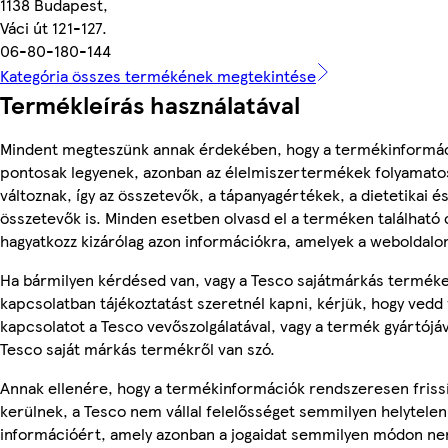
1138 Budapest,
Váci út 121-127.
06-80-180-144
Kategória összes termékének megtekintése
Termékleírás használatával
Mindent megteszünk annak érdekében, hogy a termékinformá
pontosak legyenek, azonban az élelmiszertermékek folyamato
változnak, így az összetevők, a tápanyagértékek, a dietetikai és
összetevők is. Minden esetben olvasd el a terméken található
hagyatkozz kizárólag azon információkra, amelyek a weboldalon
Ha bármilyen kérdésed van, vagy a Tesco sajátmárkás termék
kapcsolatban tájékoztatást szeretnél kapni, kérjük, hogy vedd 
kapcsolatot a Tesco vevőszolgálatával, vagy a termék gyártójá
Tesco saját márkás termékről van szó.
Annak ellenére, hogy a termékinformációk rendszeresen friss
kerülnek, a Tesco nem vállal felelősséget semmilyen helytelen
információért, amely azonban a jogaidat semmilyen módon nem