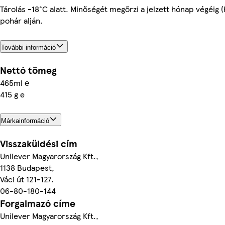
Tárolás -18°C alatt. Minőségét megőrzi a jelzett hónap végéig (
pohár alján.
További információ
Nettó tömeg
465ml ℮
415 g e
Márkainformáció
Visszaküldési cím
Unilever Magyarország Kft.,
1138 Budapest,
Váci út 121-127.
06-80-180-144
Forgalmazó címe
Unilever Magyarország Kft.,