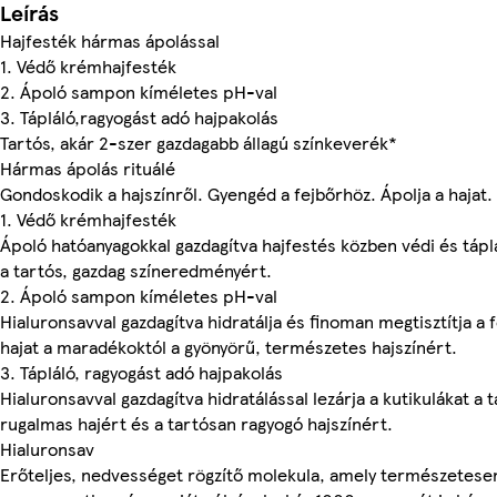
Leírás
Hajfesték hármas ápolással
1. Védő krémhajfesték
2. Ápoló sampon kíméletes pH-val
3. Tápláló,ragyogást adó hajpakolás
Tartós, akár 2-szer gazdagabb állagú színkeverék*
Hármas ápolás rituálé
Gondoskodik a hajszínről. Gyengéd a fejbőrhöz. Ápolja a hajat.
1. Védő krémhajfesték
Ápoló hatóanyagokkal gazdagítva hajfestés közben védi és táplá
a tartós, gazdag színeredményért.
2. Ápoló sampon kíméletes pH-val
Hialuronsavval gazdagítva hidratálja és finoman megtisztítja a f
hajat a maradékoktól a gyönyörű, természetes hajszínért.
3. Tápláló, ragyogást adó hajpakolás
Hialuronsavval gazdagítva hidratálással lezárja a kutikulákat a t
rugalmas hajért és a tartósan ragyogó hajszínért.
Hialuronsav
Erőteljes, nedvességet rögzítő molekula, amely természetesen