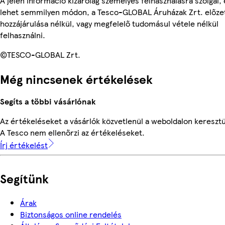
A jelen információ kizárólag személyes felhasználásra szolgál,
lehet semmilyen módon, a Tesco-GLOBAL Áruházak Zrt. előzet
hozzájárulása nélkül, vagy megfelelő tudomásul vétele nélkül
felhasználni.
©TESCO-GLOBAL Zrt.
Még nincsenek értékelések
Segíts a többi vásárlónak
Az értékeléseket a vásárlók közvetlenül a weboldalon keresztül
A Tesco nem ellenőrzi az értékeléseket.
Írj értékelést
Segítünk
Árak
Biztonságos online rendelés