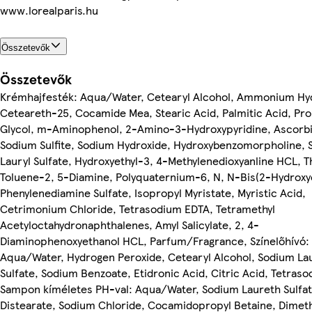
www.lorealparis.hu
Összetevők
Összetevők
Krémhajfesték: Aqua/Water, Cetearyl Alcohol, Ammonium Hy
Ceteareth-25, Cocamide Mea, Stearic Acid, Palmitic Acid, Pr
Glycol, m-Aminophenol, 2-Amino-3-Hydroxypyridine, Ascorbi
Sodium Sulfite, Sodium Hydroxide, Hydroxybenzomorpholine,
Lauryl Sulfate, Hydroxyethyl-3, 4-Methylenedioxyanline HCL, T
Toluene-2, 5-Diamine, Polyquaternium-6, N, N-Bis(2-Hydroxy
Phenylenediamine Sulfate, Isopropyl Myristate, Myristic Acid,
Cetrimonium Chloride, Tetrasodium EDTA, Tetramethyl
Acetyloctahydronaphthalenes, Amyl Salicylate, 2, 4-
Diaminophenoxyethanol HCL, Parfum/Fragrance, Színelőhívó:
Aqua/Water, Hydrogen Peroxide, Cetearyl Alcohol, Sodium La
Sulfate, Sodium Benzoate, Etidronic Acid, Citric Acid, Tetras
Sampon kíméletes PH-val: Aqua/Water, Sodium Laureth Sulfat
Distearate, Sodium Chloride, Cocamidopropyl Betaine, Dimet