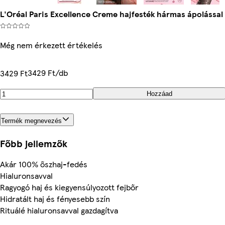
L'Oréal Paris Excellence Creme hajfesték hármas ápolással
Még nem érkezett értékelés
3429 Ft/db
3429 Ft
Hozzáad
Termék megnevezés
Főbb jellemzők
Akár 100% őszhaj-fedés
Hialuronsavval
Ragyogó haj és kiegyensúlyozott fejbőr
Hidratált haj és fényesebb szín
Rituálé hialuronsavval gazdagítva