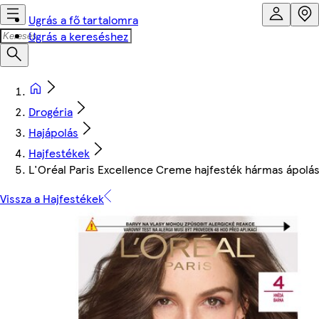
Ugrás a fő tartalomra
Ugrás a kereséshez
Drogéria
Hajápolás
Hajfestékek
L'Oréal Paris Excellence Creme hajfesték hármas ápolás
Vissza a Hajfestékek