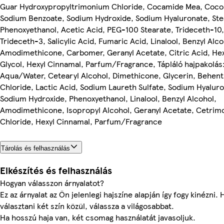
Guar Hydroxypropyltrimonium Chloride, Cocamide Mea, Coco
Sodium Benzoate, Sodium Hydroxide, Sodium Hyaluronate, Ste
Phenoxyethanol, Acetic Acid, PEG-100 Stearate, Trideceth-10,
Trideceth-3, Salicylic Acid, Fumaric Acid, Linalool, Benzyl Alco
Amodimethicone, Carbomer, Geranyl Acetate, Citric Acid, He
Glycol, Hexyl Cinnamal, Parfum/Fragrance, Tápláló hajpakolás
Aqua/Water, Cetearyl Alcohol, Dimethicone, Glycerin, Behen
Chloride, Lactic Acid, Sodium Laureth Sulfate, Sodium Hyalur
Sodium Hydroxide, Phenoxyethanol, Linalool, Benzyl Alcohol,
Amodimethicone, Isopropyl Alcohol, Geranyl Acetate, Cetri
Chloride, Hexyl Cinnamal, Parfum/Fragrance
Tárolás és felhasználás
Elkészítés és felhasználás
Hogyan válasszon árnyalatot?
Ez az árnyalat az Ön jelenlegi hajszíne alapján így fogy kinézni.
választani két szín közül, válassza a világosabbat.
Ha hosszú haja van, két csomag használatát javasoljuk.