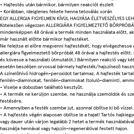
- Hajfestés után bármikor, bármilyen reakciót észlelt
- Korábban, ideiglenes fekete henna tetoválás során
EGY ALLERGIA FIGYELMEN KÍVÜL HAGYÁSA ÉLETVESZÉLYES LEH
Kötelezően végezzen ALLERGIÁRA FIGYELMEZTETŐ BŐRPRÓBÁ
mindenképpen 48 órával a termék minden használata előtt, akk
már használt előtte bármikor hajfestéket.
Ne felejtse el előre megvenni hajfestékét, hogy elvégezhesse 
allergiára figyelmeztető bőrpróbát 48 órával a hajfestés előtt. 
és kövesse a használati útmutatót.) Bármilyen reakció vagy ké
esetén beszéljen orvossal bármely hajfesték/hajszínező haszná
A színelőhívó hidrogén-peroxidot tartalmaz. A hajfesték tarta
fenilén-diaminokat, fenilén-diaminokat (toluló-diamint), amm
- Viselje a dobozban található kesztyűt.
- A termék ne kerüljön szembe, ne használja szemöldök és sz
festésére.
- Amennyiben a festék szembe jut, azonnal öblítse ki bő vízzel.
- A hajfestés végén alaposan öblítse le a hajat! Tartós hajkieg
vagy dauer után várjon legalább 2 hetet a termék használatáva
használja hennával vagy hajszín-regenerálóval festett hajon.