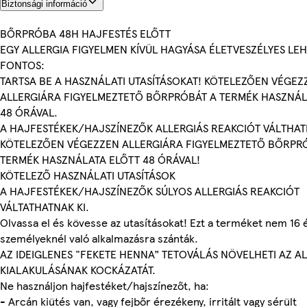
Biztonsági információ
BŐRPRÓBA 48H HAJFESTÉS ELŐTT
EGY ALLERGIA FIGYELMEN KÍVÜL HAGYÁSA ÉLETVESZÉLYES LEH
FONTOS:
TARTSA BE A HASZNÁLATI UTASÍTÁSOKAT! KÖTELEZŐEN VÉGEZ
ALLERGIÁRA FIGYELMEZTETŐ BŐRPRÓBÁT A TERMÉK HASZNÁL
48 ÓRÁVAL.
A HAJFESTÉKEK/HAJSZÍNEZŐK ALLERGIÁS REAKCIÓT VÁLTHAT
KÖTELEZŐEN VÉGEZZEN ALLERGIÁRA FIGYELMEZTETŐ BŐRPR
TERMÉK HASZNÁLATA ELŐTT 48 ÓRÁVAL!
KÖTELEZŐ HASZNÁLATI UTASÍTÁSOK
A HAJFESTÉKEK/HAJSZÍNEZŐK SÚLYOS ALLERGIÁS REAKCIÓT
VÁLTATHATNAK KI.
Olvassa el és kövesse az utasításokat! Ezt a terméket nem 16 é
személyeknél való alkalmazásra szánták.
AZ IDEIGLENES "FEKETE HENNA” TETOVÁLÁS NÖVELHETI AZ A
KIALAKULÁSÁNAK KOCKÁZATÁT.
Ne használjon hajfestéket/hajszínezőt, ha:
- Arcán kiütés van, vagy fejbőr érezékeny, irritált vagy sérült