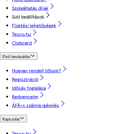
Szolgáltatás díjak
Süti beállítások
Fizetési lehetőségek
Tesco.hu
Clubcard
Első bevásárlás
Hogyan rendelj tőlünk?
Regisztráció
Idősáv foglalása
Kedvenceim
ÁFÁ-s számla igénylés
Kapcsolat
Tesco.hu