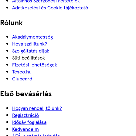
Általános Szerződési Feltételek
Adatkezelési és Cookie tájékoztató
Rólunk
Akadálymentesség
Hova szállítunk?
Szolgáltatás díjak
Süti beállítások
Fizetési lehetőségek
Tesco.hu
Clubcard
Első bevásárlás
Hogyan rendelj tőlünk?
Regisztráció
Idősáv foglalása
Kedvenceim
ÁFÁ-s számla igénylés