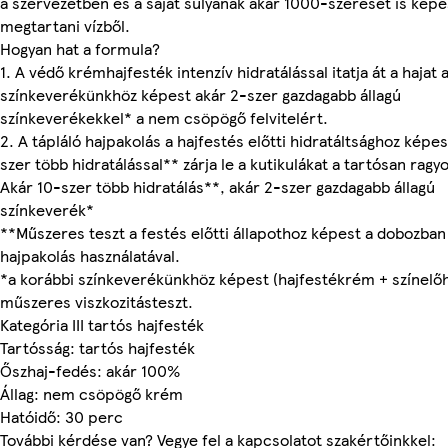
a szervezetben és a saját súlyának akár 1000-szeresét is képe
megtartani vízből.
Hogyan hat a formula?
1. A védő krémhajfesték intenzív hidratálással itatja át a hajat 
színkeverékünkhöz képest akár 2-szer gazdagabb állagú
színkeverékekkel* a nem csöpögő felvitelért.
2. A tápláló hajpakolás a hajfestés előtti hidratáltsághoz képes
szer több hidratálással** zárja le a kutikulákat a tartósan ragy
Akár 10-szer több hidratálás**, akár 2-szer gazdagabb állagú
színkeverék*
**Műszeres teszt a festés előtti állapothoz képest a dobozban 
hajpakolás használatával.
*a korábbi színkeverékünkhöz képest (hajfestékrém + színelőh
műszeres viszkozitásteszt.
Kategória III tartós hajfesték
Tartósság: tartós hajfesték
Őszhaj-fedés: akár 100%
Állag: nem csöpögő krém
Hatóidő: 30 perc
További kérdése van? Vegye fel a kapcsolatot szakértőinkkel: