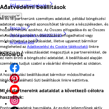
Adatvédelmi beállítások
ÁFÁ-s számla igénylés
Kapcsolat
Mi és 18 partnerünk személyes adatokat, például böngészési
adatokat vagy egyedi azonosítókat tárolunk a készülékeden, és
Tesco.hu
hozzáférhetünk azokhoz. Az Összes elfogadása és az Összes
Ügyfélszolgálat - 0680222333
elutasítása gombok kiválasztásával elfogadhatod vagy
módosíthatod a beállításaidat, illetve ugyanezt bármikor
Áruházkereső
megteheted az
Adatkezelési és Cookie tájékoztató
linkre
kattintva is. A választásaidat megosztjuk a partnereinkkel, de
followUs
ez nem érinti a böngészési adataidat. A beállításaid alapján
személyre tudjuk szabni a vásárlási élményedet az oldalon.
A hozzájárulási beállításokat bármikor módosíthatod a
láblécben található Süti beállítások linkre kattintva.
Mi és partnereink adataidat a következő célokra
használjuk:
Pontos helyadatok használata. Az eszköz jellemzőinek aktív