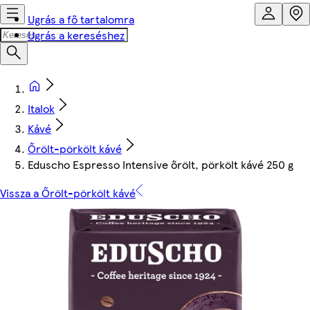
Ugrás a fő tartalomra
Ugrás a kereséshez
Italok
Kávé
Őrölt-pörkölt kávé
Eduscho Espresso Intensive őrölt, pörkölt kávé 250 g
Vissza a Őrölt-pörkölt kávé