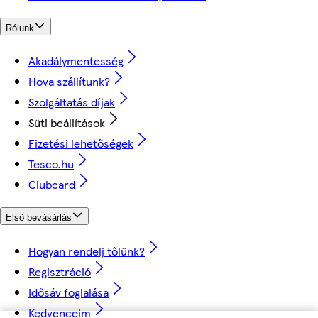
Rólunk
Akadálymentesség
Hova szállítunk?
Szolgáltatás díjak
Süti beállítások
Fizetési lehetőségek
Tesco.hu
Clubcard
Első bevásárlás
Hogyan rendelj tőlünk?
Regisztráció
Idősáv foglalása
Kedvenceim