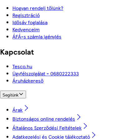
Hogyan rendelj tőlünk?
Regisztráció
Idősáv foglalása
Kedvenceim
ÁFÁ-s számla igénylés
Kapcsolat
Tesco.hu
Ügyfélszolgálat - 0680222333
Áruházkereső
Segítünk
Árak
Biztonságos online rendelés
Általános Szerződési Feltételek
Adatkezelési és Cookie tájékoztató