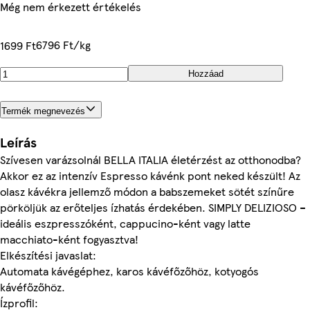
Még nem érkezett értékelés
6796 Ft/kg
1699 Ft
Hozzáad
Termék megnevezés
Leírás
Szívesen varázsolnál BELLA ITALIA életérzést az otthonodba?
Akkor ez az intenzív Espresso kávénk pont neked készült! Az
olasz kávékra jellemző módon a babszemeket sötét színűre
pörköljük az erőteljes ízhatás érdekében. SIMPLY DELIZIOSO –
ideális eszpresszóként, cappucino-ként vagy latte
macchiato-ként fogyasztva!
Elkészítési javaslat:
Automata kávégéphez, karos kávéfőzőhöz, kotyogós
kávéfőzőhöz.
Ízprofil: