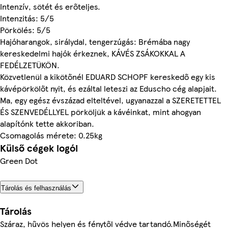
Intenzív, sötét és erőteljes.
Intenzitás: 5/5
Pörkölés: 5/5
Hajóharangok, sirálydal, tengerzúgás: Brémába nagy
kereskedelmi hajók érkeznek, KÁVÉS ZSÁKOKKAL A
FEDÉLZETÜKÖN.
Közvetlenül a kikötőnél EDUARD SCHOPF kereskedő egy kis
kávépörkölőt nyit, és ezáltal leteszi az Eduscho cég alapjait.
Ma, egy egész évszázad elteltével, ugyanazzal a SZERETETTEL
ÉS SZENVEDÉLLYEL pörköljük a kávéinkat, mint ahogyan
alapítónk tette akkoriban.
Csomagolás mérete: 0.25kg
Külső cégek logói
Green Dot
Tárolás és felhasználás
Tárolás
Száraz, hűvös helyen és fénytől védve tartandó.Minőségét