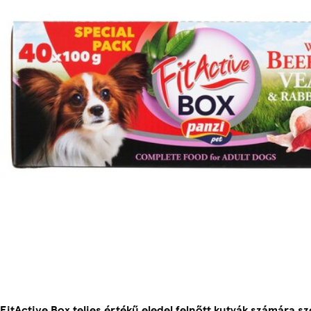
FitActive Box teljes értékű eledel felnőtt kutyák számára s