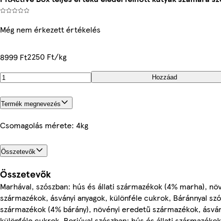
Még nem érkezett értékelés
2250 Ft/kg
8999 Ft
Hozzáad
Termék megnevezés
Csomagolás mérete: 4kg
Összetevők
Összetevők
Marhával, szószban: hús és állati származékok (4% marha), nö
származékok, ásványi anyagok, különféle cukrok, Báránnyal szós
származékok (4% bárány), növényi eredetű származékok, ásván
különféle cukrok, Borjúval szószban: hús és állati származékok