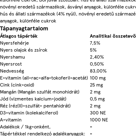
növényi eredetű származékok, ásványi anyagok, különféle cukro
hús és állati származékok (4% nyúl), növényi eredetű származé
anyagok, különféle cukrok
Tápanyagtartalom
Átlagos tápérték
Analitikai összetevő
Nyersfehérje
7,5%
Nyers olajok és zsírok
5%
Nyershamu
2,40%
Nyersrost
0,50%
Nedvesség
83,00%
E-vitamin (all-rac-alfa-tokoferil-acetát)
100 mg
Cink (cink-oxid)
25 mg
Mangán (Mangán szulfát monohidrát)
2 mg
Jód (vizmentes kalcium-jodát)
0,5 mg
Réz (réz(II)-szulfát- pentahidrát)
2 mg
D3-vitamin (kolekalciferol)
300 NE
A-vitamin
1000 NE
Adalékok / 1kg-onként,
-
Tápértékkel rendelkezó adalékanyagok:
-