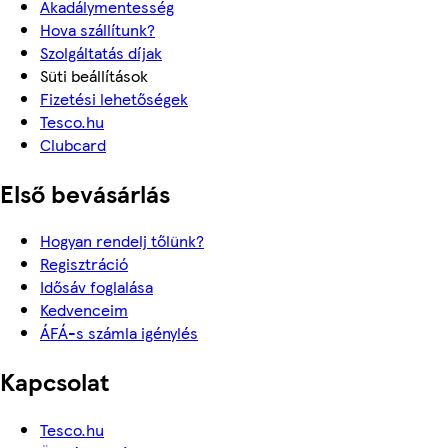
Akadálymentesség
Hova szállítunk?
Szolgáltatás díjak
Süti beállítások
Fizetési lehetőségek
Tesco.hu
Clubcard
Első bevásárlás
Hogyan rendelj tőlünk?
Regisztráció
Idősáv foglalása
Kedvenceim
ÁFÁ-s számla igénylés
Kapcsolat
Tesco.hu