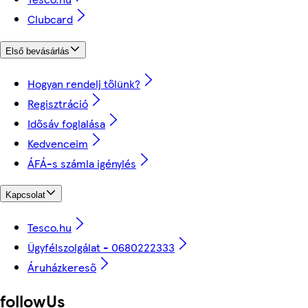
Clubcard
Első bevásárlás
Hogyan rendelj tőlünk?
Regisztráció
Idősáv foglalása
Kedvenceim
ÁFÁ-s számla igénylés
Kapcsolat
Tesco.hu
Ügyfélszolgálat - 0680222333
Áruházkereső
followUs