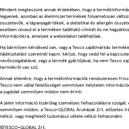
Mindent megteszünk annak érdekében, hogy a termékinformá
legyenek, azonban az élelmiszertermékek folyamatosan változn
összetevők, a tápanyagértékek, a dietetikai és allergén összet
esetben olvasd el a terméken található címkét és ne hagyatkoz
információkra, amelyek a weboldalon találhatóak.
Ha bármilyen kérdésed van, vagy a Tesco sajátmárkás termék
tájékoztatást szeretnél kapni, kérjük, hogy vedd fel a kapcsola
vevőszolgálatával, vagy a termék gyártójával, ha nem Tesco sa
termékről van szó.
Annak ellenére, hogy a termékinformációk rendszeresen frissí
Tesco nem vállal felelősséget semmilyen helytelen információ
a jogaidat semmilyen módon nem érinti.
A jelen információ kizárólag személyes felhasználásra szolgál,
semmilyen módon, a Tesco-GLOBAL Áruházak Zrt. előzetes írá
nélkül, vagy megfelelő tudomásul vétele nélkül felhasználni.
©TESCO-GLOBAL Zrt.