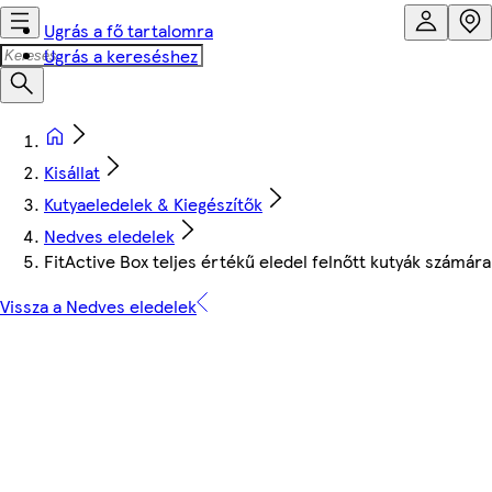
Ugrás a fő tartalomra
Ugrás a kereséshez
Kisállat
Kutyaeledelek & Kiegészítők
Nedves eledelek
FitActive Box teljes értékű eledel felnőtt kutyák számár
Vissza a Nedves eledelek