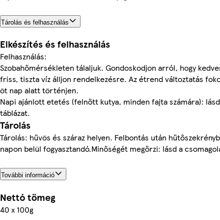
Tárolás és felhasználás
Elkészítés és felhasználás
Felhasználás:
Szobahőmérsékleten tálaljuk. Gondoskodjon arról, hogy kedv
friss, tiszta víz álljon rendelkezésre. Az étrend változtatás fo
öt nap alatt történjen.
Napi ajánlott etetés (felnőtt kutya, minden fajta számára): lás
táblázat.
Tárolás
Tárolás: hűvös és száraz helyen. Felbontás után hűtőszekrényb
napon belül fogyasztandó.Minőségét megőrzi: lásd a csomagol
További információ
Nettó tömeg
40 x 100g