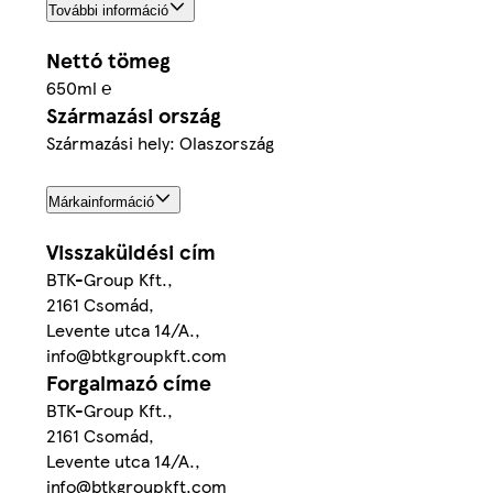
További információ
Nettó tömeg
650ml ℮
Származási ország
Származási hely: Olaszország
Márkainformáció
Visszaküldési cím
BTK-Group Kft.,
2161 Csomád,
Levente utca 14/A.,
info@btkgroupkft.com
Forgalmazó címe
BTK-Group Kft.,
2161 Csomád,
Levente utca 14/A.,
info@btkgroupkft.com