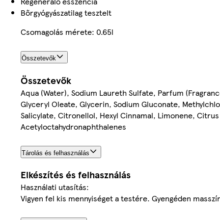
Regeneráló esszencia
Bőrgyógyászatilag tesztelt
Csomagolás mérete: 0.65l
Összetevők
Összetevők
Aqua (Water), Sodium Laureth Sulfate, Parfum (Fragran
Glyceryl Oleate, Glycerin, Sodium Gluconate, Methylchlo
Salicylate, Citronellol, Hexyl Cinnamal, Limonene, Citr
Acetyloctahydronaphthalenes
Tárolás és felhasználás
Elkészítés és felhasználás
Használati utasítás:
Vigyen fel kis mennyiséget a testére. Gyengéden masszíro