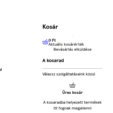
Kosár
0 Ft
Aktuális kosárérték
0 Ft
Aktuális kosárérték
Bevásárlás elküldése
A kosarad
l
Válassz szolgáltatásaink közül
Üres kosár
A kosaradba helyezett termékek
itt fognak megjelenni