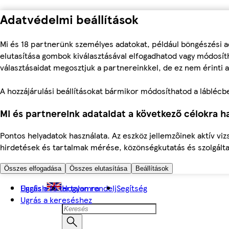
Adatvédelmi beállítások
Mi és 18 partnerünk személyes adatokat, például böngészési a
elutasítása gombok kiválasztásával elfogadhatod vagy módosíth
választásaidat megosztjuk a partnereinkkel, de ez nem érinti a
A hozzájárulási beállításokat bármikor módosíthatod a láblécben 
Mi és partnereink adataidat a következő célokra ha
Pontos helyadatok használata. Az eszköz jellemzőinek aktív viz
hirdetések és tartalmak mérése, közönségkutatás és szolgálta
Összes elfogadása
Összes elutasítása
Beállítások
Ugrás a fő tartalomra
English
Hogyan rendelj
Segítség
Ugrás a kereséshez