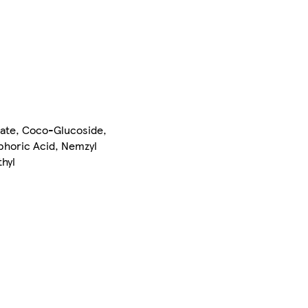
tate, Coco-Glucoside,
sphoric Acid, Nemzyl
thyl