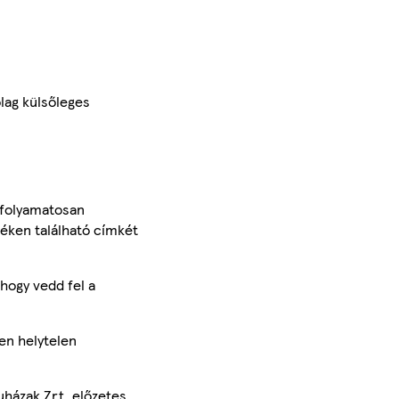
ólag külsőleges
 folyamatosan
méken található címkét
hogy vedd fel a
en helytelen
uházak Zrt. előzetes