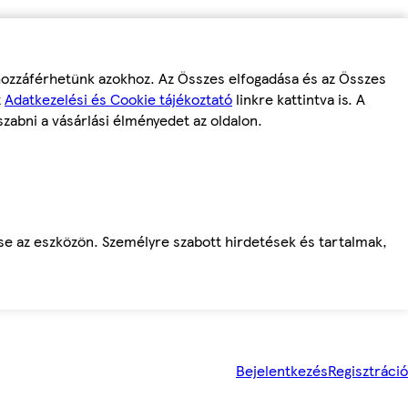
 hozzáférhetünk azokhoz. Az Összes elfogadása és az Összes
z
Adatkezelési és Cookie tájékoztató
linkre kattintva is. A
szabni a vásárlási élményedet az oldalon.
ése az eszközön. Személyre szabott hirdetések és tartalmak,
Bejelentkezés
Regisztráció