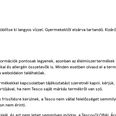
blítse ki langyos vízzel. Gyermekektől elzárva tartandó. Kizár
ormációk pontosak legyenek, azonban az élelmiszertermékek
tikai és allergén összetevők is. Minden esetben olvasd el a ter
a weboldalon találhatóak.
mékekkel kapcsolatban tájékoztatást szeretnél kapni, kérjük, 
ártójával, ha nem Tesco saját márkás termékről van szó.
frissítésre kerülnek, a Tesco nem vállal felelősséget semmily
on nem érinti.
szolgál, és azt nem lehet semmilyen módon, a Tesco-GLOBAL Ár