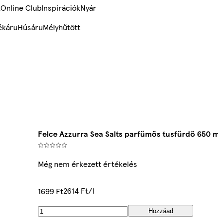
k
Online Club
Inspirációk
Nyár
ékáru
Húsáru
Mélyhűtött
Felce Azzurra Sea Salts parfümös tusfürdő 650 m
Még nem érkezett értékelés
2614 Ft/l
1699 Ft
Hozzáad