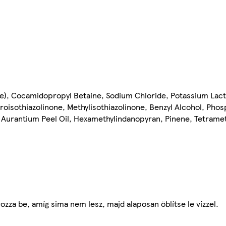
ce), Cocamidopropyl Betaine, Sodium Chloride, Potassium Lac
roisothiazolinone, Methylisothiazolinone, Benzyl Alcohol, Pho
us Aurantium Peel Oil, Hexamethylindanopyran, Pinene, Tetrame
zza be, amíg sima nem lesz, majd alaposan öblítse le vízzel.