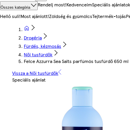
Rendelj most!
Kedvenceim
Speciális ajánlato
Összes kategória
Helló suli!
Most ajánlott!
Zöldség és gyümölcs
Tejtermék-tojás
P
Drogéria
Fürdés, kézmosás
Női tusfürdők
Felce Azzurra Sea Salts parfümös tusfürdő 650 ml
Vissza a Női tusfürdők
Speciális ajánlat