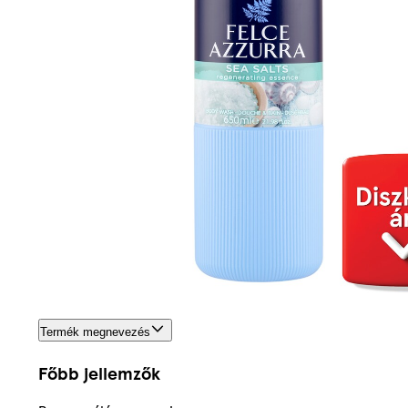
Termék megnevezés
Főbb jellemzők