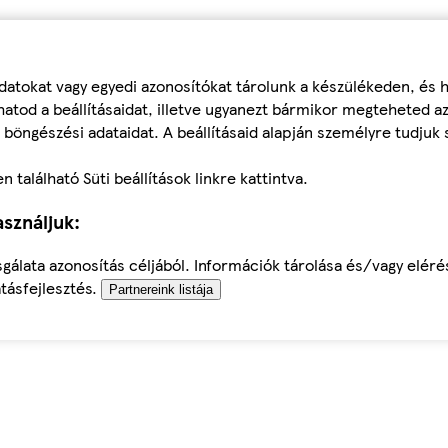
datokat vagy egyedi azonosítókat tárolunk a készülékeden, és
atod a beállításaidat, illetve ugyanezt bármikor megteheted a
 böngészési adataidat. A beállításaid alapján személyre tudjuk 
található Süti beállítások linkre kattintva.
sználjuk:
sgálata azonosítás céljából. Információk tárolása és/vagy elér
tásfejlesztés.
Partnereink listája