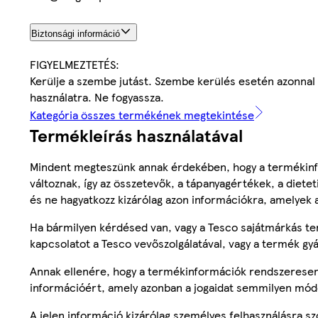
Biztonsági információ
FIGYELMEZTETÉS:
Kerülje a szembe jutást. Szembe kerülés esetén azonnal ö
használatra. Ne fogyassza.
Kategória összes termékének megtekintése
Termékleírás használatával
Mindent megteszünk annak érdekében, hogy a termékinf
változnak, így az összetevők, a tápanyagértékek, a diete
és ne hagyatkozz kizárólag azon információkra, amelyek 
Ha bármilyen kérdésed van, vagy a Tesco sajátmárkás ter
kapcsolatot a Tesco vevőszolgálatával, vagy a termék gy
Annak ellenére, hogy a termékinformációk rendszeresen 
információért, amely azonban a jogaidat semmilyen mód
A jelen információ kizárólag személyes felhasználásra 