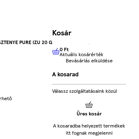
Kosár
ZTENYE PURE IZU 20 G
0 Ft
Aktuális kosárérték
0 Ft
Aktuális kosárérték
Bevásárlás elküldése
A kosarad
Válassz szolgáltatásaink közül
érhető
Üres kosár
A kosaradba helyezett termékek
itt fognak megjelenni