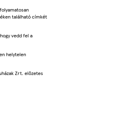
 folyamatosan
méken található címkét
hogy vedd fel a
en helytelen
uházak Zrt. előzetes