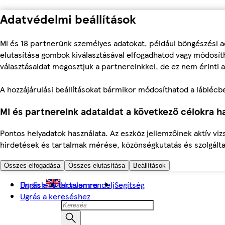
Adatvédelmi beállítások
Mi és 18 partnerünk személyes adatokat, például böngészési a
elutasítása gombok kiválasztásával elfogadhatod vagy módosíth
választásaidat megosztjuk a partnereinkkel, de ez nem érinti a
A hozzájárulási beállításokat bármikor módosíthatod a láblécben 
Mi és partnereink adataidat a következő célokra ha
Pontos helyadatok használata. Az eszköz jellemzőinek aktív viz
hirdetések és tartalmak mérése, közönségkutatás és szolgálta
Összes elfogadása
Összes elutasítása
Beállítások
Ugrás a fő tartalomra
English
Hogyan rendelj
Segítség
Ugrás a kereséshez