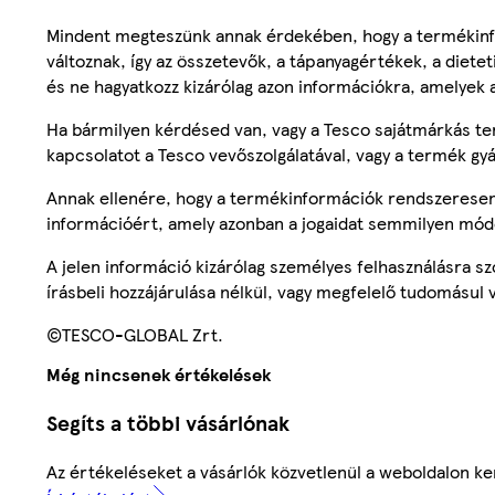
Mindent megteszünk annak érdekében, hogy a termékinf
változnak, így az összetevők, a tápanyagértékek, a diete
és ne hagyatkozz kizárólag azon információkra, amelyek 
Ha bármilyen kérdésed van, vagy a Tesco sajátmárkás ter
kapcsolatot a Tesco vevőszolgálatával, vagy a termék gy
Annak ellenére, hogy a termékinformációk rendszeresen 
információért, amely azonban a jogaidat semmilyen mód
A jelen információ kizárólag személyes felhasználásra 
írásbeli hozzájárulása nélkül, vagy megfelelő tudomásul v
©TESCO-GLOBAL Zrt.
Még nincsenek értékelések
Segíts a többi vásárlónak
Az értékeléseket a vásárlók közvetlenül a weboldalon ker