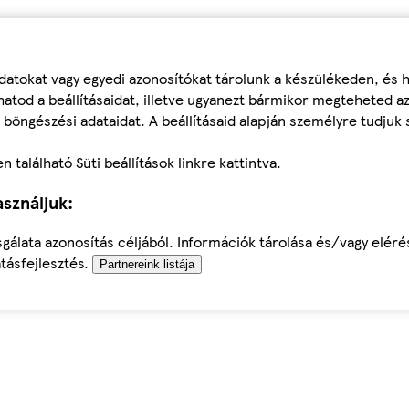
datokat vagy egyedi azonosítókat tárolunk a készülékeden, és
atod a beállításaidat, illetve ugyanezt bármikor megteheted a
 böngészési adataidat. A beállításaid alapján személyre tudjuk 
található Süti beállítások linkre kattintva.
sználjuk:
sgálata azonosítás céljából. Információk tárolása és/vagy elér
tásfejlesztés.
Partnereink listája