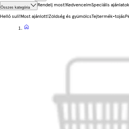
Rendelj most!
Kedvenceim
Speciális ajánlato
Összes kategória
Helló suli!
Most ajánlott!
Zöldség és gyümölcs
Tejtermék-tojás
P