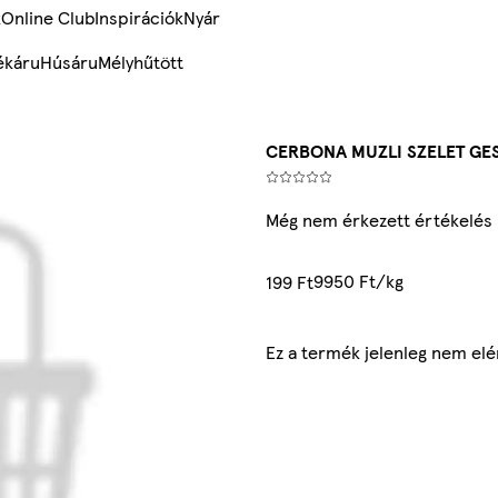
k
Online Club
Inspirációk
Nyár
ékáru
Húsáru
Mélyhűtött
CERBONA MUZLI SZELET GES
Még nem érkezett értékelés
9950 Ft/kg
199 Ft
Ez a termék jelenleg nem el