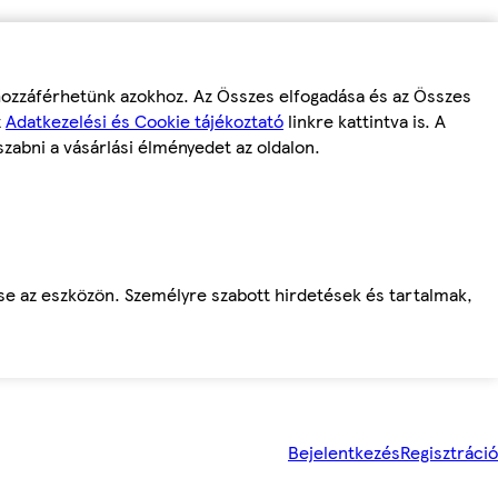
 hozzáférhetünk azokhoz. Az Összes elfogadása és az Összes
z
Adatkezelési és Cookie tájékoztató
linkre kattintva is. A
szabni a vásárlási élményedet az oldalon.
ése az eszközön. Személyre szabott hirdetések és tartalmak,
Bejelentkezés
Regisztráció