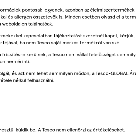
ormációk pontosak legyenek, azonban az élelmiszertermékek
tikai és allergén összetevők is. Minden esetben olvasd el a ter
a weboldalon találhatóak.
mékekkel kapcsolatban tájékoztatást szeretnél kapni, kérjük, 
ártójával, ha nem Tesco saját márkás termékről van szó.
frissítésre kerülnek, a Tesco nem vállal felelősséget semmily
on nem érinti.
szolgál, és azt nem lehet semmilyen módon, a Tesco-GLOBAL Ár
étele nélkül felhasználni.
esztül küldik be. A Tesco nem ellenőrzi az értékeléseket.