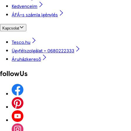
Kedvenceim
ÁFÁ-s számla igénylés
Kapcsolat
Tesco.hu
Ügyfélszolgálat - 0680222333
Áruházkereső
followUs