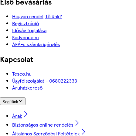
Első bevásárlás
Hogyan rendelj tőlünk?
Regisztráció
Idősáv foglalása
Kedvenceim
ÁFÁ-s számla igénylés
Kapcsolat
Tesco.hu
Ügyfélszolgálat - 0680222333
Áruházkereső
Segítünk
Árak
Biztonságos online rendelés
Általános Szerződési Feltételek