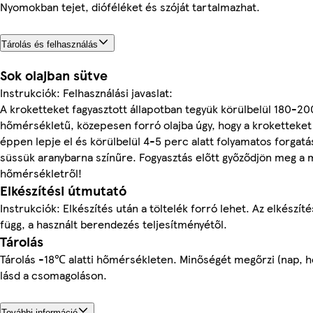
Nyomokban tejet, dióféléket és szóját tartalmazhat.
Tárolás és felhasználás
Sok olajban sütve
Instrukciók: Felhasználási javaslat:
A kroketteket fagyasztott állapotban tegyük körülbelül 180-2
hőmérsékletű, közepesen forró olajba úgy, hogy a kroketteket 
éppen lepje el és körülbelül 4-5 perc alatt folyamatos forgatá
süssük aranybarna színűre. Fogyasztás előtt győződjön meg a 
hőmérsékletről!
Elkészítési útmutató
Instrukciók: Elkészítés után a töltelék forró lehet. Az elkészíté
függ, a használt berendezés teljesítményétől.
Tárolás
Tárolás -18℃ alatti hőmérsékleten. Minőségét megőrzi (nap, h
lásd a csomagoláson.
További információ