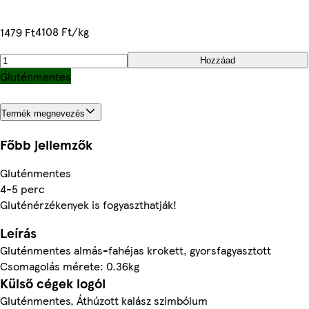
4108 Ft/kg
1479 Ft
Hozzáad
Gluténmentes
Termék megnevezés
Főbb jellemzők
Gluténmentes
4-5 perc
Gluténérzékenyek is fogyaszthatják!
Leírás
Gluténmentes almás-fahéjas krokett, gyorsfagyasztott
Csomagolás mérete: 0.36kg
Külső cégek logói
Gluténmentes, Áthúzott kalász szimbólum