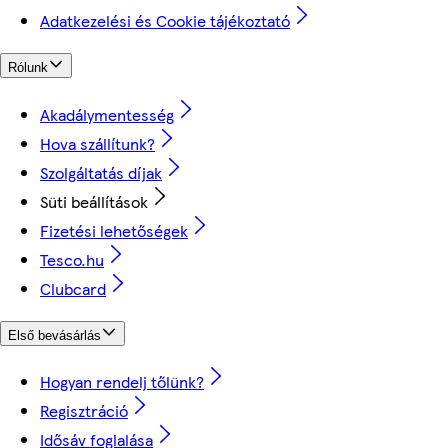
Adatkezelési és Cookie tájékoztató
Rólunk
Akadálymentesség
Hova szállítunk?
Szolgáltatás díjak
Süti beállítások
Fizetési lehetőségek
Tesco.hu
Clubcard
Első bevásárlás
Hogyan rendelj tőlünk?
Regisztráció
Idősáv foglalása