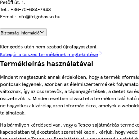
Petőfi út. 1.
Tel.: +36-70-684-7943
E-mail: info@frigohasso.hu
Biztonsági információ
Kiengedés után nem szabad újrafagyasztani.
Kategória összes termékének megtekintése
Termékleírás használatával
Mindent megteszünk annak érdekében, hogy a termékinformá
pontosak legyenek, azonban az élelmiszertermékek folyamato
változnak, így az összetevők, a tápanyagértékek, a dietetikai és
összetevők is. Minden esetben olvasd el a terméken található
ne hagyatkozz kizárólag azon információkra, amelyek a webold
találhatóak.
Ha bármilyen kérdésed van, vagy a Tesco sajátmárkás termék
kapcsolatban tájékoztatást szeretnél kapni, kérjük, hogy vedd 
kapcsolatot a Tesco vevőszolgálatával, vagy a termék gyártójáv