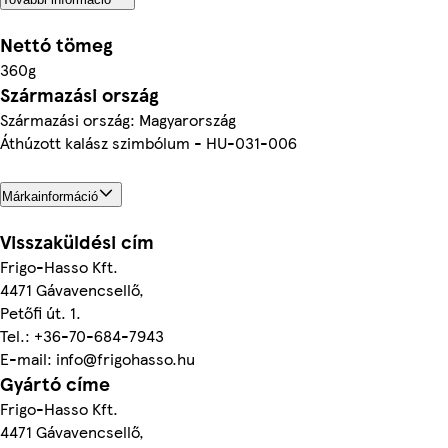
Nettó tömeg
360g
Származási ország
Származási ország: Magyarország
Áthúzott kalász szimbólum - HU-031-006
Márkainformáció
Visszaküldési cím
Frigo-Hasso Kft.
4471 Gávavencsellő,
Petőfi út. 1.
Tel.: +36-70-684-7943
E-mail: info@frigohasso.hu
Gyártó címe
Frigo-Hasso Kft.
4471 Gávavencsellő,