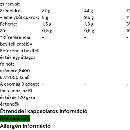
zsírsavak:
Szénhidrát:
37 g
44 g
1
- amelyből cukrok:
8 g
9,6 g
1
Fehérje:
1,5 g
1,8 g
3
Só:
0,5 g
0,6 g
1
*RI(referencia
-
-
-
beviteli érték)=
Referencia beviteli
érték egy átlagos
felnőtt
számára(8400
kJ/2000 kcal)
A csomag 3 adagot
-
-
-
tartalmaz, az RI
értékek 120 g-ra
értendők.
Étrenddel kapcsolatos információ
Gluténmentes
Allergén információ