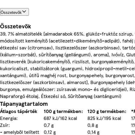
Összetevők
Összetevők
39, 7% almatöltelék [almadarabok 65%, glükóz-fruktóz szirup, v
módosított keményítő (acetilezett-dikeményítő-adipát), fahéj
étkezési sav (citromsav), lisztkezelőszer (aszkorbinsav), tartó
(kálium-szorbát), sűrítőanyag (gellángumi), aroma], Ivóvíz, G
lisztkeverék [kukoricakeményítő, rizsliszt, burgonyakeményítő,
kukoricaliszt, stabilizátorok (guargumi, hidroxipropil-metil-cel
xantángumi), útifű maghéj rost, burgonyapehely, burgonyarost
lisztkezelőszer (aszkorbinsav), almarost], Burgonyapehely (deh
burgonya, emulgeálószer: zsírsavak mono- és digliceridjei), Riz
Napraforgó étolaj, Étkezési só, Sűrítőanyag (xantángumi)
Tápanyagtartalom
Átlagos tápérték
100 g termékben:
120 g termékben:
*
Energia:
687 kJ/162 kcal
825 kJ/195 kcal
1
Zsír:
0,7 g
0,8 g
1
- amelyből telített
0,12 g
0,14 g
1