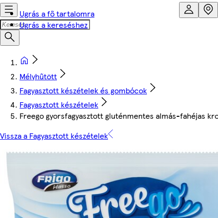
Ugrás a fő tartalomra
Ugrás a kereséshez
Mélyhűtött
Fagyasztott készételek és gombócok
Fagyasztott készételek
Freego gyorsfagyasztott gluténmentes almás-fahéjas kro
Vissza a Fagyasztott készételek