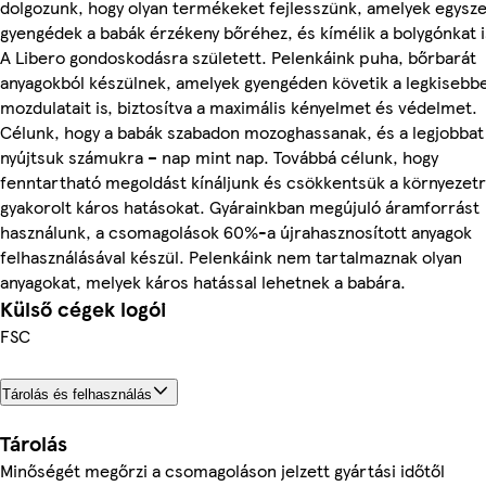
dolgozunk, hogy olyan termékeket fejlesszünk, amelyek egysz
gyengédek a babák érzékeny bőréhez, és kímélik a bolygónkat i
A Libero gondoskodásra született. Pelenkáink puha, bőrbarát
anyagokból készülnek, amelyek gyengéden követik a legkisebb
mozdulatait is, biztosítva a maximális kényelmet és védelmet.
Célunk, hogy a babák szabadon mozoghassanak, és a legjobbat
nyújtsuk számukra – nap mint nap. Továbbá célunk, hogy
fenntartható megoldást kínáljunk és csökkentsük a környezet
gyakorolt káros hatásokat. Gyárainkban megújuló áramforrást
használunk, a csomagolások 60%-a újrahasznosított anyagok
felhasználásával készül. Pelenkáink nem tartalmaznak olyan
anyagokat, melyek káros hatással lehetnek a babára.
Külső cégek logói
FSC
Tárolás és felhasználás
Tárolás
Minőségét megőrzi a csomagoláson jelzett gyártási időtől