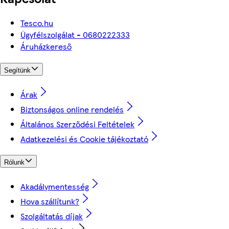
Tesco.hu
Ügyfélszolgálat - 0680222333
Áruházkereső
Segítünk
Árak
Biztonságos online rendelés
Általános Szerződési Feltételek
Adatkezelési és Cookie tájékoztató
Rólunk
Akadálymentesség
Hova szállítunk?
Szolgáltatás díjak