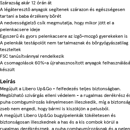
Szárazság akár 12 órán át
A légáteresztő anyagok segítenek szárazon és egészségesen
tartani a baba érzékeny bőrét
A nedvességjelző csík megmutatja, hogy mikor jött el a
pelenkacsere ideje
Egyszerű és gyors pelenkacsere az izgő-mozgó gyerekeken is
A pelenkák testápolót nem tartalmaznak és bőrgyógyászatilag
teszteltek
FSC tanúsítvánnyal rendelkezik
A csomagolások 60%-a újrahasznosított anyagok felhasználásá
készült
Leírás
Megújult a Libero Up&Go - felfedezés teljes biztonságban.
Megbízható szivárgás elleni védelem - a rugalmas derékrész é
puha combgumírozás kényelmesen illeszkedik, míg a biztonság
zseb nem engedi, hogy bármi is kiszökjön a pelusból.
A megújult Libero Up&Go bugyipelenkák tökéletesen és
biztonságosan illeszkednek a has és a kis combok körül a
rugalmas derékrésznek, a puha combgumírozásnak és a pele