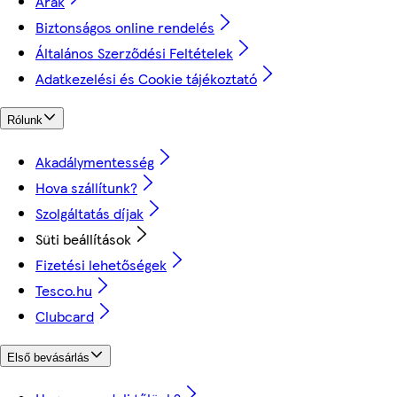
Árak
Biztonságos online rendelés
Általános Szerződési Feltételek
Adatkezelési és Cookie tájékoztató
Rólunk
Akadálymentesség
Hova szállítunk?
Szolgáltatás díjak
Süti beállítások
Fizetési lehetőségek
Tesco.hu
Clubcard
Első bevásárlás