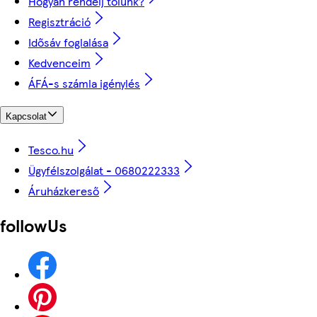
Hogyan rendelj tőlünk?
Regisztráció
Idősáv foglalása
Kedvenceim
ÁFÁ-s számla igénylés
Kapcsolat
Tesco.hu
Ügyfélszolgálat - 0680222333
Áruházkereső
followUs