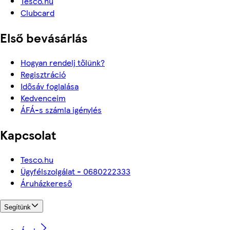
Tesco.hu
Clubcard
Első bevásárlás
Hogyan rendelj tőlünk?
Regisztráció
Idősáv foglalása
Kedvenceim
ÁFÁ-s számla igénylés
Kapcsolat
Tesco.hu
Ügyfélszolgálat - 0680222333
Áruházkereső
Segítünk