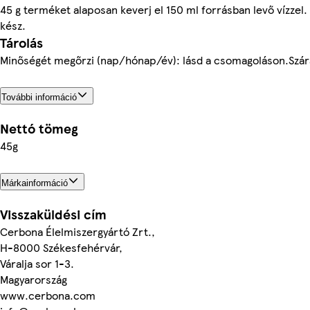
45 g terméket alaposan keverj el 150 ml forrásban levő vízzel.
kész.
Tárolás
Minőségét megőrzi (nap/hónap/év): lásd a csomagoláson.Szára
További információ
Nettó tömeg
45g
Márkainformáció
Visszaküldési cím
Cerbona Élelmiszergyártó Zrt.,
H-8000 Székesfehérvár,
Váralja sor 1-3.
Magyarország
www.cerbona.com