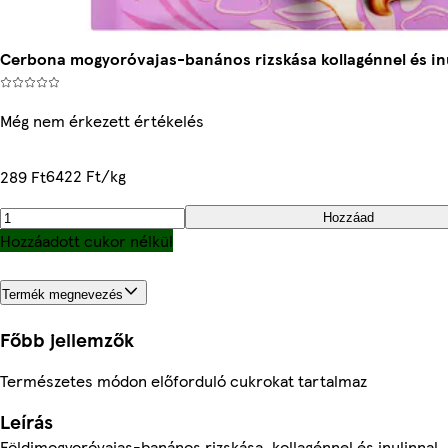
Cerbona mogyoróvajas-banános rizskása kollagénnel és inul
Még nem érkezett értékelés
6422 Ft/kg
289 Ft
Hozzáad
Hozzáadott cukor nélkül
Termék megnevezés
Főbb jellemzők
Természetes módon előforduló cukrokat tartalmaz
Leírás
Földimogyoróvajas-banános rizskása, kollagénnel és inulinnal,