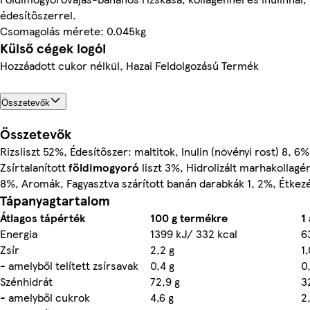
édesítőszerrel.
Csomagolás mérete: 0.045kg
Külső cégek logói
Hozzáadott cukor nélkül, Hazai Feldolgozású Termék
Összetevők
Összetevők
Rizsliszt 52%, Édesítőszer: maltitok, Inulin (növényi rost) 8, 
Zsírtalanított
földimogyoró
liszt 3%, Hidrolizált marhakollag
8%, Aromák, Fagyasztva szárított banán darabkák 1, 2%, Étkezé
Tápanyagtartalom
Átlagos tápérték
100 g termékre
1
Energia
1399 kJ/ 332 kcal
6
Zsír
2,2 g
1,
- amelyből telített zsírsavak
0,4 g
0
Szénhidrát
72,9 g
3
- amelyből cukrok
4,6 g
2,