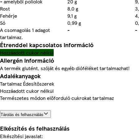
- amelyből poliolok
20 g
9
Rost
8,0 g
3
Fehérje
9,1 g
4,
Só
0,99 g
0
A csomagolás 1 adagot
-
-
tartalmaz.
Étrenddel kapcsolatos információ
Hozzáadott cukor nélkül
Allergén információ
A termék glutént, szóját és egyéb dióféléket tartalmazhat!
Adalékanyagok
Tartalmaz Édesítőszerek
Hozzáadott cukor nélkül
Természetes módon előforduló cukrokat tartalmaz
Tárolás és felhasználás
Elkészítés és felhasználás
Elkészítési javaslat: