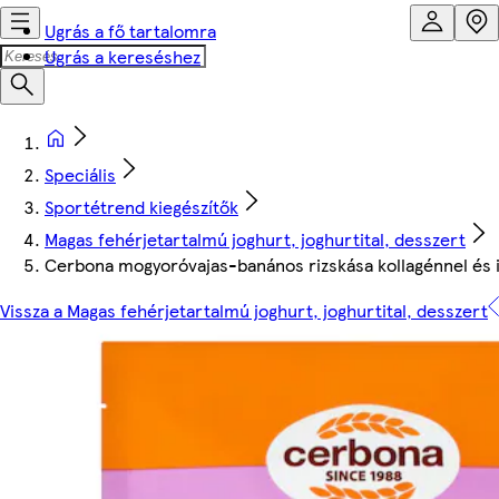
Ugrás a fő tartalomra
Ugrás a kereséshez
Speciális
Sportétrend kiegészítők
Magas fehérjetartalmú joghurt, joghurtital, desszert
Cerbona mogyoróvajas-banános rizskása kollagénnel és in
Vissza a Magas fehérjetartalmú joghurt, joghurtital, desszert