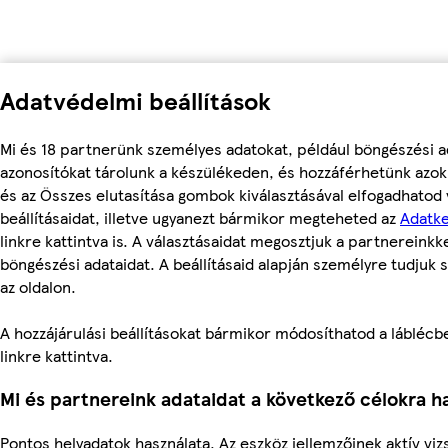
Adatvédelmi beállítások
Mi és 18 partnerünk személyes adatokat, például böngészési a
azonosítókat tárolunk a készülékeden, és hozzáférhetünk azo
és az Összes elutasítása gombok kiválasztásával elfogadhatod
beállításaidat, illetve ugyanezt bármikor megteheted az
Adatke
linkre kattintva is. A választásaidat megosztjuk a partnereinkke
böngészési adataidat. A beállításaid alapján személyre tudjuk 
az oldalon.
A hozzájárulási beállításokat bármikor módosíthatod a láblécben
linkre kattintva.
Mi és partnereink adataidat a következő célokra ha
Pontos helyadatok használata. Az eszköz jellemzőinek aktív vizs