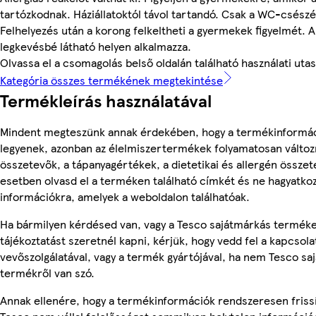
tartózkodnak. Háziállatoktól távol tartandó. Csak a WC-csészé
Felhelyezés után a korong felkeltheti a gyermekek figyelmét. 
legkevésbé látható helyen alkalmazza.
Olvassa el a csomagolás belső oldalán található használati utas
Kategória összes termékének megtekintése
Termékleírás használatával
Mindent megteszünk annak érdekében, hogy a termékinformá
legyenek, azonban az élelmiszertermékek folyamatosan változn
összetevők, a tápanyagértékek, a dietetikai és allergén összet
esetben olvasd el a terméken található címkét és ne hagyatkoz
információkra, amelyek a weboldalon találhatóak.
Ha bármilyen kérdésed van, vagy a Tesco sajátmárkás termék
tájékoztatást szeretnél kapni, kérjük, hogy vedd fel a kapcsola
vevőszolgálatával, vagy a termék gyártójával, ha nem Tesco sa
termékről van szó.
Annak ellenére, hogy a termékinformációk rendszeresen frissí