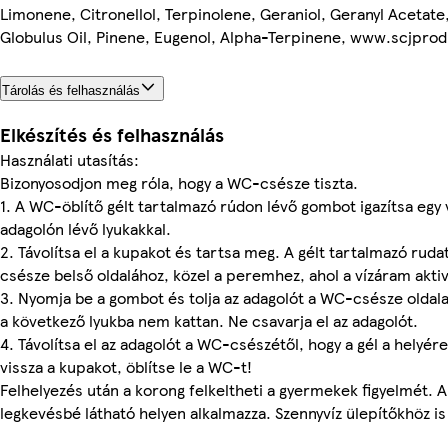
Limonene, Citronellol, Terpinolene, Geraniol, Geranyl Acetate
Globulus Oil, Pinene, Eugenol, Alpha-Terpinene, www.scjprod
Tárolás és felhasználás
Elkészítés és felhasználás
Használati utasítás:
Bizonyosodjon meg róla, hogy a WC-csésze tiszta.
1. A WC-öblítő gélt tartalmazó rúdon lévő gombot igazítsa egy 
adagolón lévő lyukakkal.
2. Távolítsa el a kupakot és tartsa meg. A gélt tartalmazó ruda
csésze belső oldalához, közel a peremhez, ahol a vízáram aktivá
3. Nyomja be a gombot és tolja az adagolót a WC-csésze oldala
a következő lyukba nem kattan. Ne csavarja el az adagolót.
4. Távolítsa el az adagolót a WC-csészétől, hogy a gél a helyére
vissza a kupakot, öblítse le a WC-t!
Felhelyezés után a korong felkeltheti a gyermekek figyelmét. 
legkevésbé látható helyen alkalmazza. Szennyvíz ülepítőkhöz is