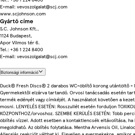
E-mail: vevoszolgalat@scj.com
www.scjohnson.com
Gyártó címe
S.C. Johnson Kft.,
1124 Budapest,
Apor Vilmos tér 6.
Tel.: +36 1 224 8400
E-mail: vevoszolgalat@scj.com
Biztonsági információ
Duck® Fresh Discs® 2 darabos WC-öblítő korong utántöltő - 
Gyermekektől elzárva tartandó. Orvosi tanácsadás esetén tart
termék edényét vagy címkéjét. A használatot követően a kezet
mosni. LENYELÉS ESETÉN: Rosszullét esetén forduljon TOXIKO
KÖZPONTHOZ/orvoshoz. SZEMBE KERÜLÉS ESETÉN: Több percig
öblítés vízzel. Adott esetben a kontaktlencsék eltávolítása, h
megoldható. Az öblítés folytatása. Mentha Arvensis Oil, Linaloo
Allergiás reakciót válthat ki. Figyeljen a gyermekekre, amikor