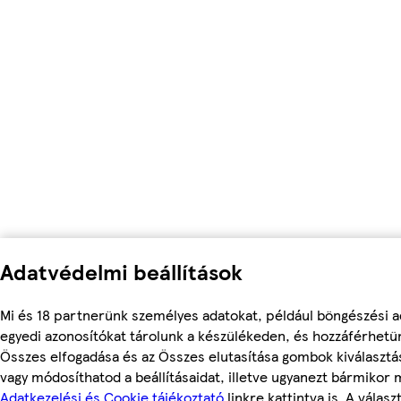
Adatvédelmi beállítások
Mi és 18 partnerünk személyes adatokat, például böngészési a
egyedi azonosítókat tárolunk a készülékeden, és hozzáférhetü
Összes elfogadása és az Összes elutasítása gombok kiválasztá
vagy módosíthatod a beállításaidat, illetve ugyanezt bármikor
Adatkezelési és Cookie tájékoztató
linkre kattintva is. A válasz