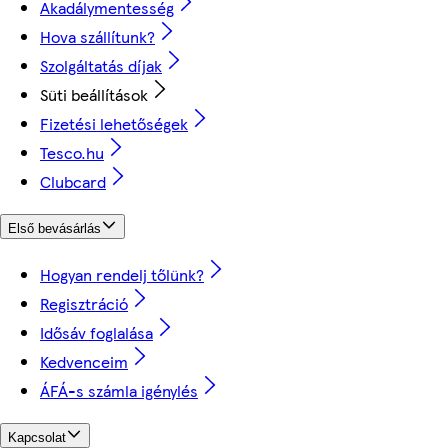
Akadálymentesség
Hova szállítunk?
Szolgáltatás díjak
Süti beállítások
Fizetési lehetőségek
Tesco.hu
Clubcard
Első bevásárlás
Hogyan rendelj tőlünk?
Regisztráció
Idősáv foglalása
Kedvenceim
ÁFÁ-s számla igénylés
Kapcsolat