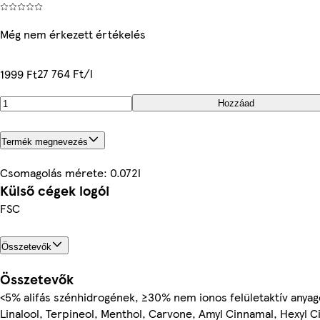
Még nem érkezett értékelés
27 764 Ft/l
1999 Ft
Hozzáad
Termék megnevezés
Csomagolás mérete: 0.072l
Külső cégek logói
FSC
Összetevők
Összetevők
<5% alifás szénhidrogének, ≥30% nem ionos felületaktív anyago
Linalool, Terpineol, Menthol, Carvone, Amyl Cinnamal, Hexyl Ci