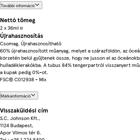
További információ
Nettó tömeg
2 x 36ml ℮
Újrahasznosítás
Csomag. Újrahasznosítható
60% újrahasznosított műanyag, melyet a szárazföldön, az óce
körzetén belül gyűjtenek össze, hogy ne jusson el az óceánokb
hulladéklerakókba. A tubus 84% tengerpartról visszanyert mű
a kupak pedig 0%-ot.
FSC® C012938 - Mix
Márkainformáció
Visszaküldési cím
S.C. Johnson Kft.,
1124 Budapest,
Apor Vilmos tér 6.
Tel.: +36 1 224 8400