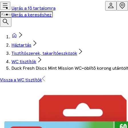
Ugrás a fő tartalomra
Ugrás a kereséshez
Háztartás
Tisztítószerek, takarítóeszközök
WC tisztítók
Duck Fresh Discs Mint Mission WC-öblítő korong utántölt
Vissza a WC tisztítók