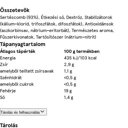
Összetevők
Sertéscomb (93%), Étkezési só, Dextróz, Stabilizátorok
(kálium-klorid, trifoszfátok, difoszfátok), Antioxidánsok
(aszkorbinsav, nátrium-eritorbát), Természetes aroma,
Fűszerkivonatok, Tartósítószer (nátrium-nitrit)
Tápanyagtartalom
Átlagos tápérték
100 g termékben
Energia
435 kJ/103 kcal
Zsír
2,9 g
amelyből telített zsírsavak
1,1 g
Szénhidrát
<0,5 g
amelyből cukrok
<0,5 g
Fehérje
19 g
Só
1,4 g
Tárolás és felhasználás
Tárolás