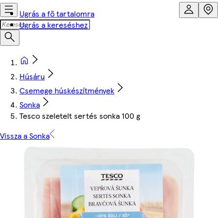
Ugrás a fő tartalomra
Ugrás a kereséshez
Húsáru
Csemege húskészítmények
Sonka
Tesco szeletelt sertés sonka 100 g
Vissza a Sonka