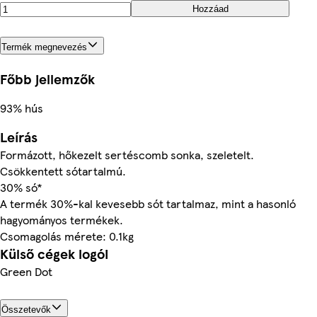
Hozzáad
Termék megnevezés
Főbb jellemzők
93% hús
Leírás
Formázott, hőkezelt sertéscomb sonka, szeletelt.
Csökkentett sótartalmú.
30% só*
A termék 30%-kal kevesebb sót tartalmaz, mint a hasonló
hagyományos termékek.
Csomagolás mérete: 0.1kg
Külső cégek logói
Green Dot
Összetevők