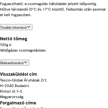
Fogyasztható: a csomagolás hátoldalán jelzett időpontig.
Hűtve tárolandó (0°C és +7°C között). Felbontás után azonnal
el kell fogyasztani.
További információ
Nettó tömeg
100g ℮
Védőgázas csomagolásban.
Márkainformáció
Visszaküldési cím
Tesco-Global Áruházak Zrt.
H-2040 Budaörs
Kinizsi út 1-3.
Magyarország
Forgalmazó címe