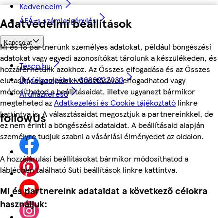
Kedvenceim
ÁFÁ-s számla igénylés
Adatvédelmi beállítások
Kapcsolat
Mi és 18 partnerünk személyes adatokat, például böngészési
adatokat vagy egyedi azonosítókat tárolunk a készülékeden, és
Tesco.hu
hozzáférhetünk azokhoz. Az Összes elfogadása és az Összes
Ügyfélszolgálat - 0680222333
elutasítása gombok kiválasztásával elfogadhatod vagy
módosíthatod a beállításaidat, illetve ugyanezt bármikor
Áruházkereső
megteheted az
Adatkezelési és Cookie tájékoztató
linkre
kattintva is. A választásaidat megosztjuk a partnereinkkel, de
followUs
ez nem érinti a böngészési adataidat. A beállításaid alapján
személyre tudjuk szabni a vásárlási élményedet az oldalon.
A hozzájárulási beállításokat bármikor módosíthatod a
láblécben található Süti beállítások linkre kattintva.
Mi és partnereink adataidat a következő célokra
használjuk: