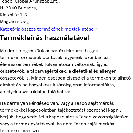
Tesco-Global Áruházak Zrt.,
H-2040 Budaörs,
Kinizsi út 1-3.
Magyarország
Kategória összes termékének megtekintése
Termékleírás használatával
Mindent megteszünk annak érdekében, hogy a
termékinformációk pontosak legyenek, azonban az
élelmiszertermékek folyamatosan változnak, így az
összetevők, a tápanyagértékek, a dietetikai és allergén
összetevők is. Minden esetben olvasd el a terméken található
címkét és ne hagyatkozz kizárólag azon információkra,
amelyek a weboldalon találhatóak.
Ha bármilyen kérdésed van, vagy a Tesco sajátmárkás
termékekkel kapcsolatban tájékoztatást szeretnél kapni,
kérjük, hogy vedd fel a kapcsolatot a Tesco vevőszolgálatával,
vagy a termék gyártójával, ha nem Tesco saját márkás
termékről van szó.