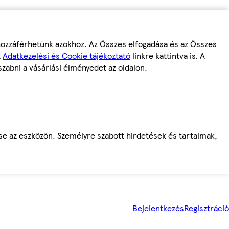
 hozzáférhetünk azokhoz. Az Összes elfogadása és az Összes
z
Adatkezelési és Cookie tájékoztató
linkre kattintva is. A
szabni a vásárlási élményedet az oldalon.
ése az eszközön. Személyre szabott hirdetések és tartalmak,
Bejelentkezés
Regisztráció