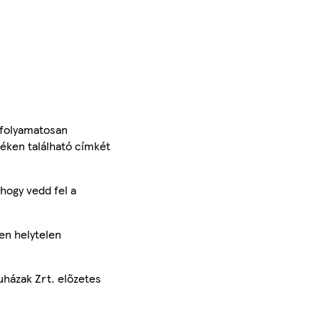
 folyamatosan
méken található címkét
hogy vedd fel a
en helytelen
uházak Zrt. előzetes