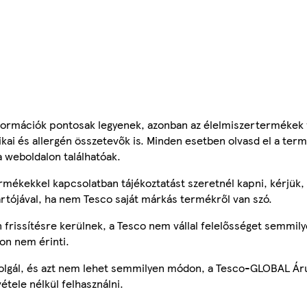
ormációk pontosak legyenek, azonban az élelmiszertermékek
tikai és allergén összetevők is. Minden esetben olvasd el a ter
a weboldalon találhatóak.
mékekkel kapcsolatban tájékoztatást szeretnél kapni, kérjük, 
ártójával, ha nem Tesco saját márkás termékről van szó.
frissítésre kerülnek, a Tesco nem vállal felelősséget semmily
on nem érinti.
szolgál, és azt nem lehet semmilyen módon, a Tesco-GLOBAL Ár
étele nélkül felhasználni.