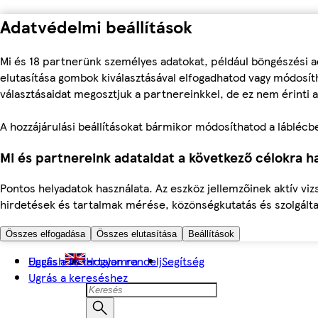
Adatvédelmi beállítások
Mi és 18 partnerünk személyes adatokat, például böngészési a
elutasítása gombok kiválasztásával elfogadhatod vagy módosíth
választásaidat megosztjuk a partnereinkkel, de ez nem érinti a
A hozzájárulási beállításokat bármikor módosíthatod a láblécben 
Mi és partnereink adataidat a következő célokra ha
Pontos helyadatok használata. Az eszköz jellemzőinek aktív viz
hirdetések és tartalmak mérése, közönségkutatás és szolgálta
Összes elfogadása
Összes elutasítása
Beállítások
Ugrás a fő tartalomra
English
Hogyan rendelj
Segítség
Ugrás a kereséshez