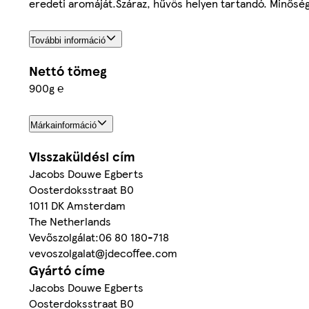
eredeti aromáját.Száraz, hűvös helyen tartandó. Minősé
További információ
Nettó tömeg
900g ℮
Márkainformáció
Visszaküldési cím
Jacobs Douwe Egberts
Oosterdoksstraat B0
1011 DK Amsterdam
The Netherlands
Vevőszolgálat:06 80 180-718
vevoszolgalat@jdecoffee.com
Gyártó címe
Jacobs Douwe Egberts
Oosterdoksstraat B0