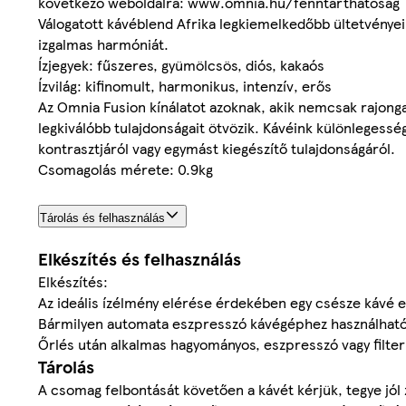
következő weboldalra: www.omnia.hu/fenntarthatosag
Válogatott kávéblend Afrika legkiemelkedőbb ültetvényei
izgalmas harmóniát.
Ízjegyek: fűszeres, gyümölcsös, diós, kakaós
Ízvilág: kifinomult, harmonikus, intenzív, erős
Az Omnia Fusion kínálatot azoknak, akik nemcsak rajong
legkiválóbb tulajdonságait ötvözik. Kávéink különlegesség
kontrasztjáról vagy egymást kiegészítő tulajdonságáról.
Csomagolás mérete: 0.9kg
Tárolás és felhasználás
Elkészítés és felhasználás
Elkészítés:
Az ideális ízélmény elérése érdekében egy csésze kávé e
Bármilyen automata eszpresszó kávégéphez használható
Őrlés után alkalmas hagyományos, eszpresszó vagy filter 
Tárolás
A csomag felbontását követően a kávét kérjük, tegye jól