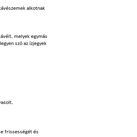
i kávészemek alkotnak
kávéit, melyek egymás
legyen szó az ízjegyek
asolt.
se frissességét és