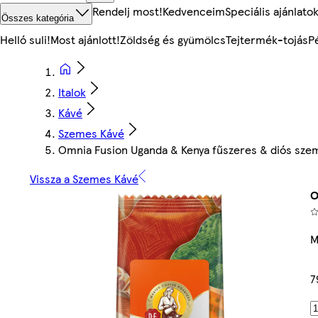
Rendelj most!
Kedvenceim
Speciális ajánlato
Összes kategória
Helló suli!
Most ajánlott!
Zöldség és gyümölcs
Tejtermék-tojás
P
Italok
Kávé
Szemes Kávé
Omnia Fusion Uganda & Kenya fűszeres & diós sze
Vissza a Szemes Kávé
O
M
7