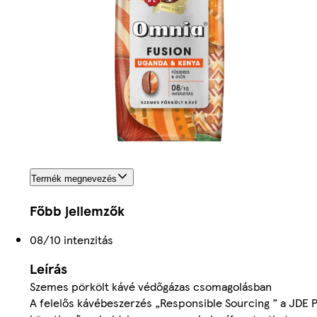
Termék megnevezés
Főbb jellemzők
08/10 intenzitás
Leírás
Szemes pörkölt kávé védőgázas csomagolásban
A felelős kávébeszerzés „Responsible Sourcing ” a JDE