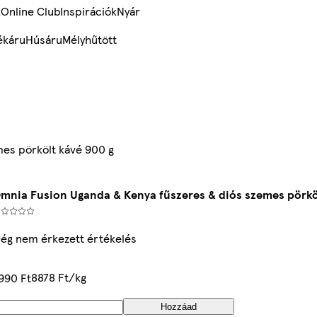
k
Online Club
Inspirációk
Nyár
ékáru
Húsáru
Mélyhűtött
mes pörkölt kávé 900 g
mnia Fusion Uganda & Kenya fűszeres & diós szemes pörköl
ég nem érkezett értékelés
8878 Ft/kg
990 Ft
Hozzáad