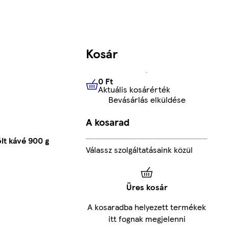
Kosár
0 Ft
Aktuális kosárérték
0 Ft
Aktuális kosárérték
Bevásárlás elküldése
A kosarad
t kávé 900 g
Válassz szolgáltatásaink közül
Üres kosár
A kosaradba helyezett termékek
itt fognak megjelenni