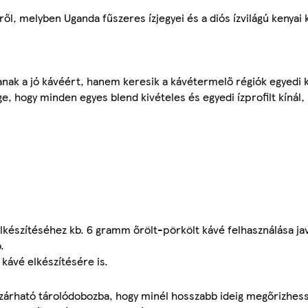
ről, melyben Uganda fűszeres ízjegyei és a diós ízvilágú kenya
anak a jó kávéért, hanem keresik a kávétermelő régiók egyedi 
e, hogy minden egyes blend kivételes és egyedi ízprofilt kínál, 
lkészítéséhez kb. 6 gramm őrölt-pörkölt kávé felhasználása jav
.
kávé elkészítésére is.
 zárható tárolódobozba, hogy minél hosszabb ideig megőrizhes