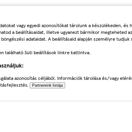
datokat vagy egyedi azonosítókat tárolunk a készülékeden, és
atod a beállításaidat, illetve ugyanezt bármikor megteheted a
 böngészési adataidat. A beállításaid alapján személyre tudjuk 
található Süti beállítások linkre kattintva.
sználjuk:
sgálata azonosítás céljából. Információk tárolása és/vagy elér
tásfejlesztés.
Partnereink listája