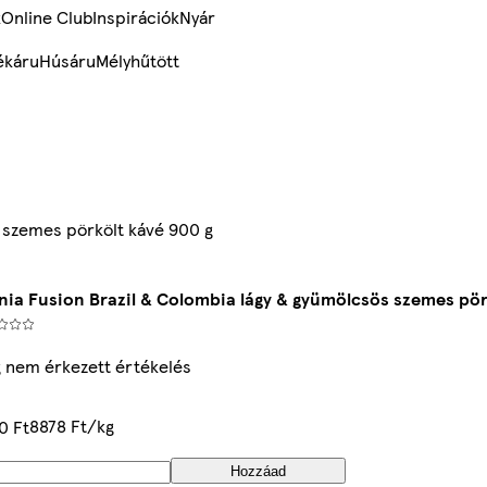
k
Online Club
Inspirációk
Nyár
ékáru
Húsáru
Mélyhűtött
 szemes pörkölt kávé 900 g
ia Fusion Brazil & Colombia lágy & gyümölcsös szemes pör
 nem érkezett értékelés
8878 Ft/kg
0 Ft
Hozzáad