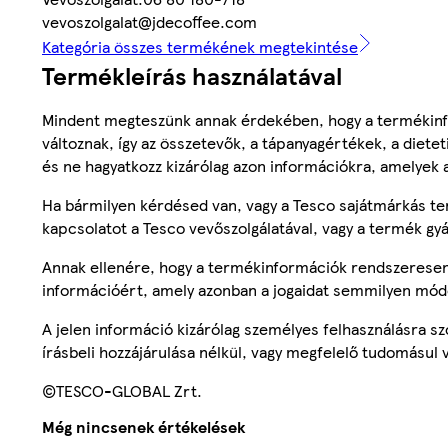
vevoszolgalat@jdecoffee.com
Kategória összes termékének megtekintése
Termékleírás használatával
Mindent megteszünk annak érdekében, hogy a termékinf
változnak, így az összetevők, a tápanyagértékek, a diete
és ne hagyatkozz kizárólag azon információkra, amelyek 
Ha bármilyen kérdésed van, vagy a Tesco sajátmárkás ter
kapcsolatot a Tesco vevőszolgálatával, vagy a termék gy
Annak ellenére, hogy a termékinformációk rendszeresen 
információért, amely azonban a jogaidat semmilyen mód
A jelen információ kizárólag személyes felhasználásra 
írásbeli hozzájárulása nélkül, vagy megfelelő tudomásul v
©TESCO-GLOBAL Zrt.
Még nincsenek értékelések