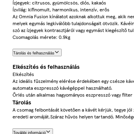
Ízjegyek: citrusos, gyümölcsös, diós, kakaós
Ízvilág: kifinomult, harmonikus, intenzív, erős
Az Omnia Fusion kínálatot azoknak alkottuk meg, akik ne
melyek egymás legkiválóbb tulajdonságait ötvözik. Kávéin
szó az ízjegyek kontrasztjáról vagy egymást kiegészítő tu
Csomagolás mérete: 0.9kg
Tárolás és felhasználás
Elkészítés és felhasználás
Elkészítés
Az ideális fűszelmény elérése érdekében egy csésze kávé
automata eszpresszó kávégéppel használható.
Őrlés után alkalmas hagyományos eszpresszó vagy filter 
Tárolás
A csomag felbontását követően a kávét kérjük, tegye jól
eredeti aromáját.Száraz hűvös helyen tartandó. Minőség
További információ