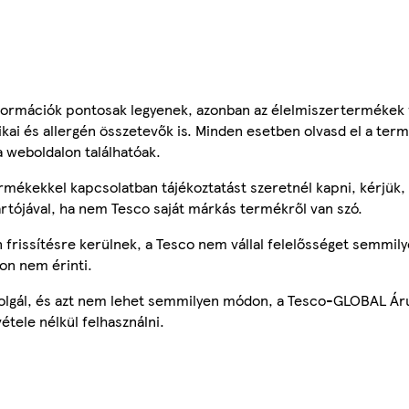
ormációk pontosak legyenek, azonban az élelmiszertermékek
tikai és allergén összetevők is. Minden esetben olvasd el a ter
a weboldalon találhatóak.
mékekkel kapcsolatban tájékoztatást szeretnél kapni, kérjük, 
ártójával, ha nem Tesco saját márkás termékről van szó.
frissítésre kerülnek, a Tesco nem vállal felelősséget semmily
on nem érinti.
szolgál, és azt nem lehet semmilyen módon, a Tesco-GLOBAL Ár
étele nélkül felhasználni.