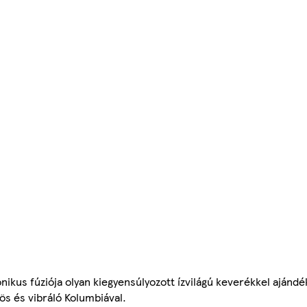
ikus fúziója olyan kiegyensúlyozott ízvilágú keverékkel ajánd
ös és vibráló Kolumbiával.