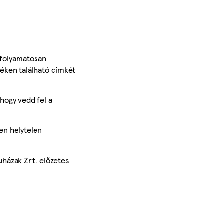
 folyamatosan
méken található címkét
hogy vedd fel a
en helytelen
uházak Zrt. előzetes