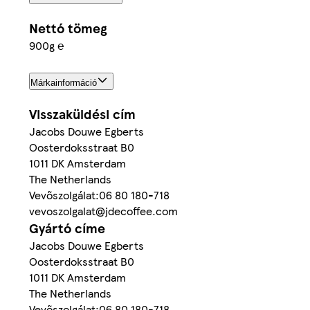
Nettó tömeg
900g ℮
Márkainformáció
Visszaküldési cím
Jacobs Douwe Egberts
Oosterdoksstraat B0
1011 DK Amsterdam
The Netherlands
Vevőszolgálat:06 80 180-718
vevoszolgalat@jdecoffee.com
Gyártó címe
Jacobs Douwe Egberts
Oosterdoksstraat B0
1011 DK Amsterdam
The Netherlands
Vevőszolgálat:06 80 180-718