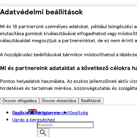
Adatvédelmi beállítások
Mi és 18 partnerünk személyes adatokat, például böngészési a
elutasítása gombok kiválasztásával elfogadhatod vagy módosíth
választásaidat megosztjuk a partnereinkkel, de ez nem érinti a
A hozzájárulási beállításokat bármikor módosíthatod a láblécben 
Mi és partnereink adataidat a következő célokra ha
Pontos helyadatok használata. Az eszköz jellemzőinek aktív viz
hirdetések és tartalmak mérése, közönségkutatás és szolgálta
Összes elfogadása
Összes elutasítása
Beállítások
Ugrás a fő tartalomra
English
Hogyan rendelj
Segítség
Ugrás a kereséshez