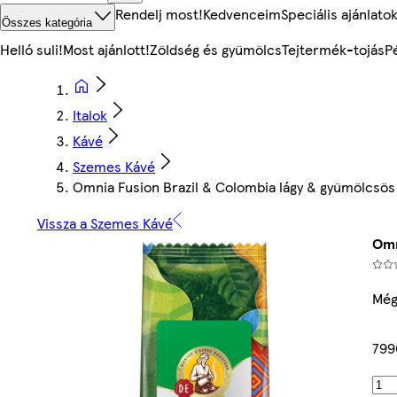
Rendelj most!
Kedvenceim
Speciális ajánlato
Összes kategória
Helló suli!
Most ajánlott!
Zöldség és gyümölcs
Tejtermék-tojás
P
Italok
Kávé
Szemes Kávé
Omnia Fusion Brazil & Colombia lágy & gyümölcsös
Vissza a Szemes Kávé
Omn
Még
799