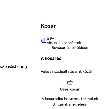
Kosár
0 Ft
Aktuális kosárérték
0 Ft
Aktuális kosárérték
Bevásárlás elküldése
A kosarad
költ kávé 900 g
Válassz szolgáltatásaink közül
Üres kosár
A kosaradba helyezett termékek
itt fognak megjelenni