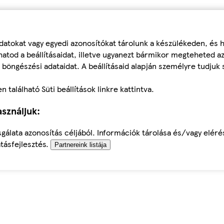
datokat vagy egyedi azonosítókat tárolunk a készülékeden, és
atod a beállításaidat, illetve ugyanezt bármikor megteheted a
 böngészési adataidat. A beállításaid alapján személyre tudjuk 
található Süti beállítások linkre kattintva.
sználjuk:
sgálata azonosítás céljából. Információk tárolása és/vagy elér
tásfejlesztés.
Partnereink listája