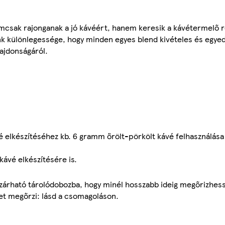
mcsak rajonganak a jó kávéért, hanem keresik a kávétermelő ré
k különlegessége, hogy minden egyes blend kivételes és egyedi 
lajdonságáról.
 elkészítéséhez kb. 6 gramm őrölt-pörkölt kávé felhasználása 
kávé elkészítésére is.
 zárható tárolódobozba, hogy minél hosszabb ideig megőrizhes
et megőrzi: lásd a csomagoláson.