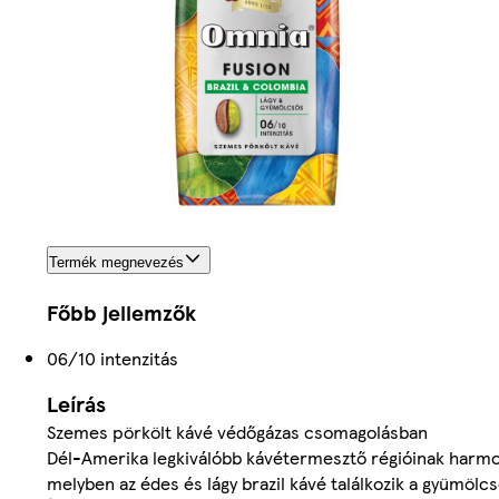
Termék megnevezés
Főbb jellemzők
06/10 intenzitás
Leírás
Szemes pörkölt kávé védőgázas csomagolásban
Dél-Amerika legkiválóbb kávétermesztő régióinak harmon
melyben az édes és lágy brazil kávé találkozik a gyümölcs