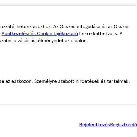
 hozzáférhetünk azokhoz. Az Összes elfogadása és az Összes
z
Adatkezelési és Cookie tájékoztató
linkre kattintva is. A
szabni a vásárlási élményedet az oldalon.
ése az eszközön. Személyre szabott hirdetések és tartalmak,
Bejelentkezés
Regisztráció