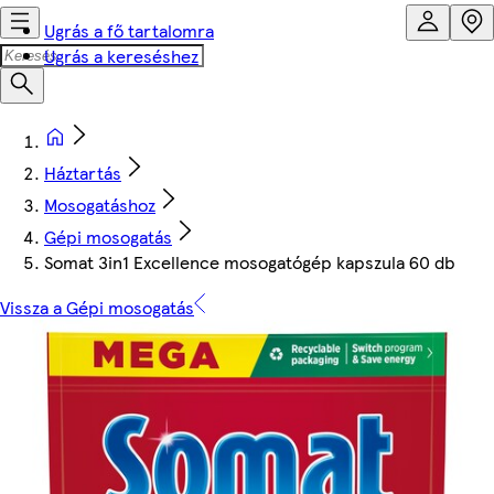
Ugrás a fő tartalomra
Ugrás a kereséshez
Háztartás
Mosogatáshoz
Gépi mosogatás
Somat 3in1 Excellence mosogatógép kapszula 60 db
Vissza a Gépi mosogatás