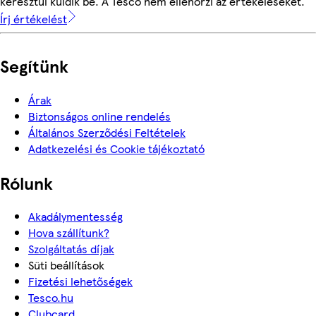
keresztül küldik be. A Tesco nem ellenőrzi az értékeléseket.
Írj értékelést
Segítünk
Árak
Biztonságos online rendelés
Általános Szerződési Feltételek
Adatkezelési és Cookie tájékoztató
Rólunk
Akadálymentesség
Hova szállítunk?
Szolgáltatás díjak
Süti beállítások
Fizetési lehetőségek
Tesco.hu
Clubcard