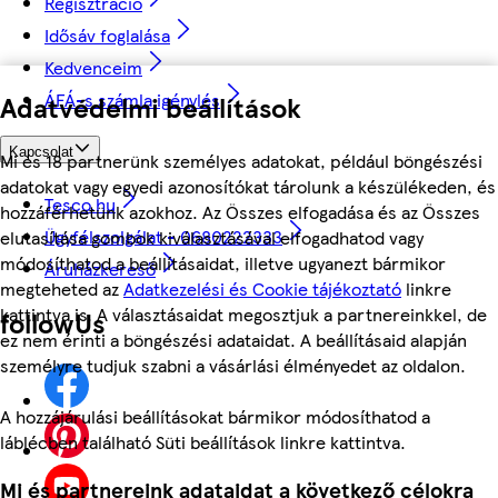
Regisztráció
Idősáv foglalása
Kedvenceim
ÁFÁ-s számla igénylés
Adatvédelmi beállítások
Kapcsolat
Mi és 18 partnerünk személyes adatokat, például böngészési
adatokat vagy egyedi azonosítókat tárolunk a készülékeden, és
Tesco.hu
hozzáférhetünk azokhoz. Az Összes elfogadása és az Összes
Ügyfélszolgálat - 0680222333
elutasítása gombok kiválasztásával elfogadhatod vagy
módosíthatod a beállításaidat, illetve ugyanezt bármikor
Áruházkereső
megteheted az
Adatkezelési és Cookie tájékoztató
linkre
kattintva is. A választásaidat megosztjuk a partnereinkkel, de
followUs
ez nem érinti a böngészési adataidat. A beállításaid alapján
személyre tudjuk szabni a vásárlási élményedet az oldalon.
A hozzájárulási beállításokat bármikor módosíthatod a
láblécben található Süti beállítások linkre kattintva.
Mi és partnereink adataidat a következő célokra