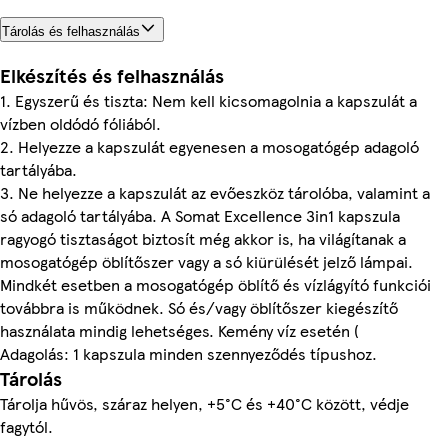
Tárolás és felhasználás
Elkészítés és felhasználás
1. Egyszerű és tiszta: Nem kell kicsomagolnia a kapszulát a
vízben oldódó fóliából.
2. Helyezze a kapszulát egyenesen a mosogatógép adagoló
tartályába.
3. Ne helyezze a kapszulát az evőeszköz tárolóba, valamint a
só adagoló tartályába. A Somat Excellence 3in1 kapszula
ragyogó tisztaságot biztosít még akkor is, ha világítanak a
mosogatógép öblítőszer vagy a só kiürülését jelző lámpai.
Mindkét esetben a mosogatógép öblítő és vízlágyító funkciói
továbbra is működnek. Só és/vagy öblítőszer kiegészítő
használata mindig lehetséges. Kemény víz esetén (
Adagolás: 1 kapszula minden szennyeződés típushoz.
Tárolás
Tárolja hűvös, száraz helyen, +5°C és +40°C között, védje
fagytól.