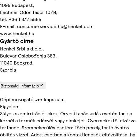
1095 Budapest,
Lechner Ödön fasor 10/B,
tel.:+36 1 372 5555
E-mail: consumerservice.hu@henkel.com
www.henkel.hu
Gyártó címe
Henkel Srbija d.o.o.,
Bulevar Oslobođenja 383,
11040 Beograd,
Szerbia
Biztonsági információ
Gépi mosogatószer kapszula.
Figyelem.
Súlyos szemirritációt okoz. Orvosi tanácsadás esetén tartsa
kéznél a termék edényét vagy címkéjét. Gyermekektől elzárva
tartandó. Szembekerülés esetén: Több percig tartó óvatos
öblítés vízzel. Adott esetben a kontaktlencsék eltávolítása, ha