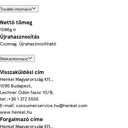
További információ
Nettó tömeg
1086g ℮
Újrahasznosítás
Csomag. Újrahasznosítható
Márkainformáció
Visszaküldési cím
Henkel Magyarország Kft.,
1095 Budapest,
Lechner Ödön fasor 10/B,
tel.:+36 1 372 5555
E-mail: consumerservice.hu@henkel.com
www.henkel.hu
Forgalmazó címe
Henkel Magyarország Kft.,