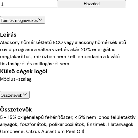
Hozzáad
Termék megnevezés
Leírás
Alacsony hőmérsékletű ECO vagy alacsony hőmérsékletű
rövid programra váltva vizet és akár 20% energiát is
megtakaríthat, miközben nem kell lemondania a kiváló
tisztaságról és csillogásról sem.
Külső cégek logói
Möbius-szalag
Összetevők
Összetevők
5 - 15% oxigénalapú fehérítőszer, < 5% nem ionos felületaktív
anyagok, foszfonátok, polikarboxilátok, Enzimek, Illatanyagok
(Limonene, Citrus Aurantium Peel Oil)