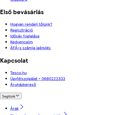
Első bevásárlás
Hogyan rendelj tőlünk?
Regisztráció
Idősáv foglalása
Kedvenceim
ÁFÁ-s számla igénylés
Kapcsolat
Tesco.hu
Ügyfélszolgálat - 0680222333
Áruházkereső
Segítünk
Árak