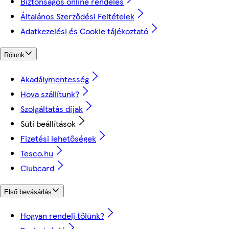
Biztonságos online rendelés
Általános Szerződési Feltételek
Adatkezelési és Cookie tájékoztató
Rólunk
Akadálymentesség
Hova szállítunk?
Szolgáltatás díjak
Süti beállítások
Fizetési lehetőségek
Tesco.hu
Clubcard
Első bevásárlás
Hogyan rendelj tőlünk?