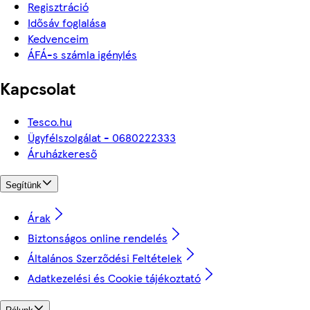
Regisztráció
Idősáv foglalása
Kedvenceim
ÁFÁ-s számla igénylés
Kapcsolat
Tesco.hu
Ügyfélszolgálat - 0680222333
Áruházkereső
Segítünk
Árak
Biztonságos online rendelés
Általános Szerződési Feltételek
Adatkezelési és Cookie tájékoztató