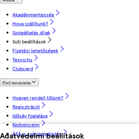
Rólunk
Akadálymentesség
Hova szállítunk?
Szolgáltatás díjak
Süti beállítások
Fizetési lehetőségek
Tesco.hu
Clubcard
Első bevásárlás
Hogyan rendelj tőlünk?
Regisztráció
Idősáv foglalása
Kedvenceim
Adatvédelmi beállítások
ÁFÁ-s számla igénylés