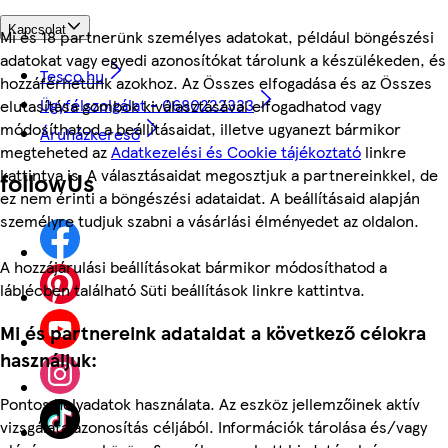
Kapcsolat
Mi és 18 partnerünk személyes adatokat, például böngészési
adatokat vagy egyedi azonosítókat tárolunk a készülékeden, és
Tesco.hu
hozzáférhetünk azokhoz. Az Összes elfogadása és az Összes
Ügyfélszolgálat - 0680222333
elutasítása gombok kiválasztásával elfogadhatod vagy
módosíthatod a beállításaidat, illetve ugyanezt bármikor
Áruházkereső
megteheted az
Adatkezelési és Cookie tájékoztató
linkre
kattintva is. A választásaidat megosztjuk a partnereinkkel, de
followUs
ez nem érinti a böngészési adataidat. A beállításaid alapján
személyre tudjuk szabni a vásárlási élményedet az oldalon.
A hozzájárulási beállításokat bármikor módosíthatod a
láblécben található Süti beállítások linkre kattintva.
Mi és partnereink adataidat a következő célokra
használjuk:
Pontos helyadatok használata. Az eszköz jellemzőinek aktív
vizsgálata azonosítás céljából. Információk tárolása és/vagy