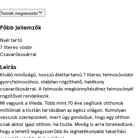
Termék megnevezés
Főbb jellemzők
Nyél tartó
7 literes vödör
Csavarókosárral
Leírás
Kiváló minőségű, hosszú élettartamú 7 literes felmosóvödör
gyorsfelmosóhoz, stabilan rögzíthető, hatékony
csavarókosárral. A felmosás megkönnyítéséhez felmosónyél
rögzítővel rendelkezik.
Mi vagyunk a Vileda. Több mint 70 éve segítünk otthonok
millióinak a tisztán tartásában az egész világon. Komolyan
vesszük szerepünket, mert úgy gondoljuk, hogy egy otthon
csak akkor igazi otthon, ha tiszta. Mindig is arra törekedtünk,
hogy a lehető legegyszerűbb és leghatékonyabb takarítási