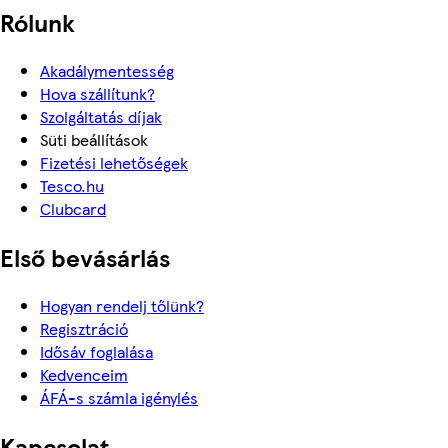
Rólunk
Akadálymentesség
Hova szállítunk?
Szolgáltatás díjak
Süti beállítások
Fizetési lehetőségek
Tesco.hu
Clubcard
Első bevásárlás
Hogyan rendelj tőlünk?
Regisztráció
Idősáv foglalása
Kedvenceim
ÁFÁ-s számla igénylés
Kapcsolat