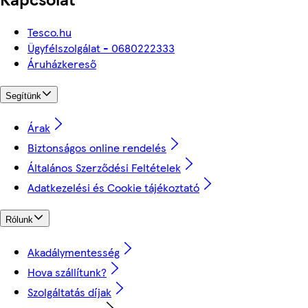
Tesco.hu
Ügyfélszolgálat - 0680222333
Áruházkereső
Segítünk
Árak
Biztonságos online rendelés
Általános Szerződési Feltételek
Adatkezelési és Cookie tájékoztató
Rólunk
Akadálymentesség
Hova szállítunk?
Szolgáltatás díjak