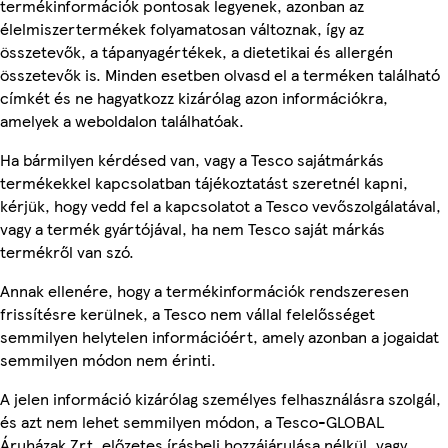
termékinformációk pontosak legyenek, azonban az
élelmiszertermékek folyamatosan változnak, így az
összetevők, a tápanyagértékek, a dietetikai és allergén
összetevők is. Minden esetben olvasd el a terméken található
címkét és ne hagyatkozz kizárólag azon információkra,
amelyek a weboldalon találhatóak.
Ha bármilyen kérdésed van, vagy a Tesco sajátmárkás
termékekkel kapcsolatban tájékoztatást szeretnél kapni,
kérjük, hogy vedd fel a kapcsolatot a Tesco vevőszolgálatával,
vagy a termék gyártójával, ha nem Tesco saját márkás
termékről van szó.
Annak ellenére, hogy a termékinformációk rendszeresen
frissítésre kerülnek, a Tesco nem vállal felelősséget
semmilyen helytelen információért, amely azonban a jogaidat
semmilyen módon nem érinti.
A jelen információ kizárólag személyes felhasználásra szolgál,
és azt nem lehet semmilyen módon, a Tesco-GLOBAL
Áruházak Zrt. előzetes írásbeli hozzájárulása nélkül, vagy