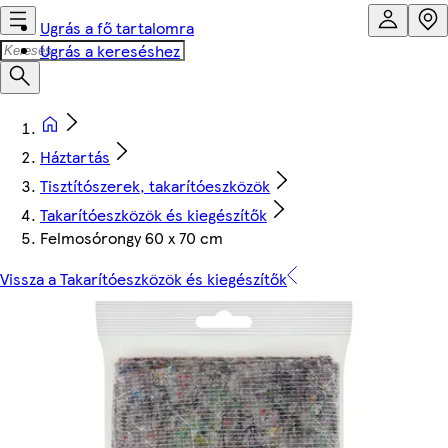
Ugrás a fő tartalomra
Ugrás a kereséshez
Háztartás
Tisztítószerek, takarítóeszközök
Takarítóeszközök és kiegészítők
Felmosórongy 60 x 70 cm
Vissza a Takarítóeszközök és kiegészítők