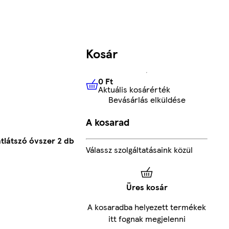
Kosár
0 Ft
Aktuális kosárérték
0 Ft
Aktuális kosárérték
Bevásárlás elküldése
A kosarad
átlátszó óvszer 2 db
Válassz szolgáltatásaink közül
Üres kosár
A kosaradba helyezett termékek
itt fognak megjelenni