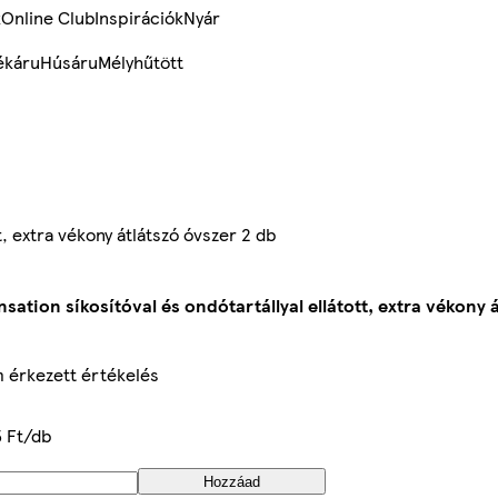
k
Online Club
Inspirációk
Nyár
ékáru
Húsáru
Mélyhűtött
t, extra vékony átlátszó óvszer 2 db
sation síkosítóval és ondótartállyal ellátott, extra vékony 
 érkezett értékelés
5 Ft/db
Hozzáad