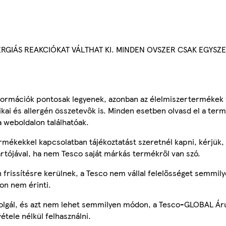
ERGIÁS REAKCIÓKAT VÁLTHAT KI. MINDEN OVSZER CSAK EGYS
ormációk pontosak legyenek, azonban az élelmiszertermékek
tikai és allergén összetevők is. Minden esetben olvasd el a ter
a weboldalon találhatóak.
mékekkel kapcsolatban tájékoztatást szeretnél kapni, kérjük, 
ártójával, ha nem Tesco saját márkás termékről van szó.
frissítésre kerülnek, a Tesco nem vállal felelősséget semmily
on nem érinti.
szolgál, és azt nem lehet semmilyen módon, a Tesco-GLOBAL Ár
étele nélkül felhasználni.