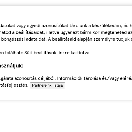
datokat vagy egyedi azonosítókat tárolunk a készülékeden, és
atod a beállításaidat, illetve ugyanezt bármikor megteheted a
 böngészési adataidat. A beállításaid alapján személyre tudjuk 
található Süti beállítások linkre kattintva.
sználjuk:
sgálata azonosítás céljából. Információk tárolása és/vagy elér
tásfejlesztés.
Partnereink listája