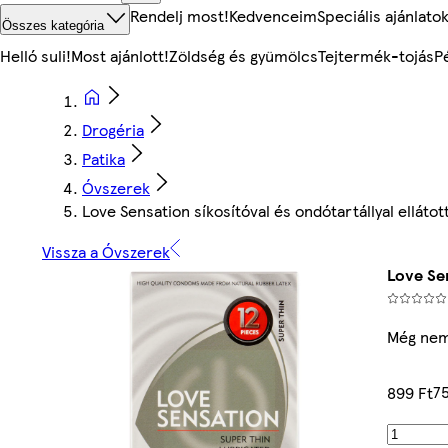
Rendelj most!
Kedvenceim
Speciális ajánlato
Összes kategória
Helló suli!
Most ajánlott!
Zöldség és gyümölcs
Tejtermék-tojás
P
Drogéria
Patika
Óvszerek
Love Sensation síkosítóval és ondótartállyal ellátot
Vissza a Óvszerek
Love Sen
Még nem
7
899 Ft