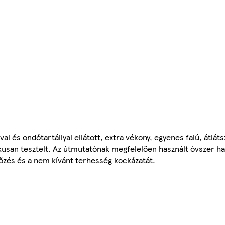
l és ondótartállyal ellátott, extra vékony, egyenes falú, átláts
san tesztelt. Az útmutatónak megfelelően használt óvszer ha
őzés és a nem kívánt terhesség kockázatát.