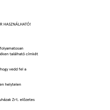
ZER HASZNÁLHATÓ!
 folyamatosan
méken található címkét
hogy vedd fel a
en helytelen
uházak Zrt. előzetes