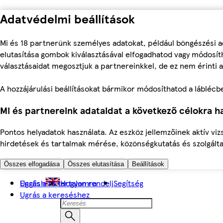
Adatvédelmi beállítások
Mi és 18 partnerünk személyes adatokat, például böngészési a
elutasítása gombok kiválasztásával elfogadhatod vagy módosíth
választásaidat megosztjuk a partnereinkkel, de ez nem érinti a
A hozzájárulási beállításokat bármikor módosíthatod a láblécben 
Mi és partnereink adataidat a következő célokra ha
Pontos helyadatok használata. Az eszköz jellemzőinek aktív viz
hirdetések és tartalmak mérése, közönségkutatás és szolgálta
Összes elfogadása
Összes elutasítása
Beállítások
Ugrás a fő tartalomra
English
Hogyan rendelj
Segítség
Ugrás a kereséshez