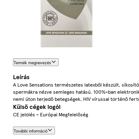
Termék megnevezés
Leírás
A Love Sensations természetes latexből készült, síkosítóva
spermákra nézve semleges hatású. 100%-ban elektroniku
nemi úton terjedő betegségek, HIV vírussal történő fert
Külső cégek logói
CE jelölés - Európai Megfelelőség
További információ