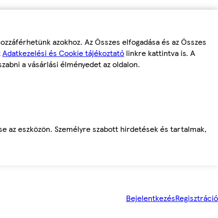
 hozzáférhetünk azokhoz. Az Összes elfogadása és az Összes
z
Adatkezelési és Cookie tájékoztató
linkre kattintva is. A
szabni a vásárlási élményedet az oldalon.
ése az eszközön. Személyre szabott hirdetések és tartalmak,
Bejelentkezés
Regisztráció