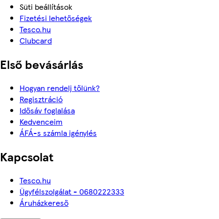
Süti beállítások
Fizetési lehetőségek
Tesco.hu
Clubcard
Első bevásárlás
Hogyan rendelj tőlünk?
Regisztráció
Idősáv foglalása
Kedvenceim
ÁFÁ-s számla igénylés
Kapcsolat
Tesco.hu
Ügyfélszolgálat - 0680222333
Áruházkereső