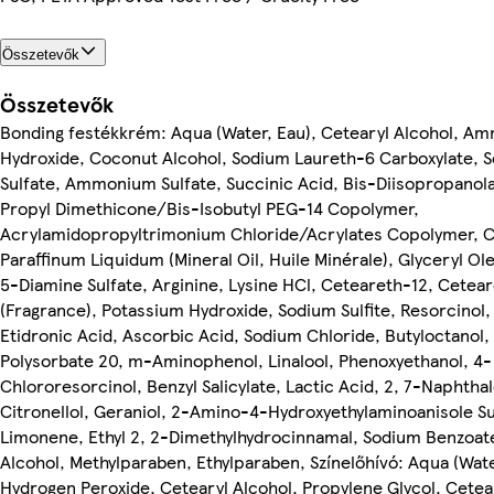
Összetevők
Összetevők
Bonding festékkrém: Aqua (Water, Eau), Cetearyl Alcohol, 
Hydroxide, Coconut Alcohol, Sodium Laureth-6 Carboxylate, 
Sulfate, Ammonium Sulfate, Succinic Acid, Bis-Diisopropano
Propyl Dimethicone/Bis-Isobutyl PEG-14 Copolymer,
Acrylamidopropyltrimonium Chloride/Acrylates Copolymer, 
Paraffinum Liquidum (Mineral Oil, Huile Minérale), Glyceryl Ol
5-Diamine Sulfate, Arginine, Lysine HCl, Ceteareth-12, Cetea
(Fragrance), Potassium Hydroxide, Sodium Sulfite, Resorcinol, 
Etidronic Acid, Ascorbic Acid, Sodium Chloride, Butyloctanol, 
Polysorbate 20, m-Aminophenol, Linalool, Phenoxyethanol, 4-
Chlororesorcinol, Benzyl Salicylate, Lactic Acid, 2, 7-Naphtha
Citronellol, Geraniol, 2-Amino-4-Hydroxyethylaminoanisole Su
Limonene, Ethyl 2, 2-Dimethylhydrocinnamal, Sodium Benzoate
Alcohol, Methylparaben, Ethylparaben, Színelőhívó: Aqua (Wate
Hydrogen Peroxide, Cetearyl Alcohol, Propylene Glycol, Cete