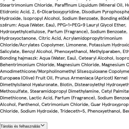
Steartrimonium Chloride, Paraffinum Liquidum (Mineral Oil, Hu
Etidronic Acid, 2, 6-Dicarboxypyridine, Disodium Pyrophosph
Hydroxide, Isopropyl Alcohol, Sodium Benzoate, Bonding előké
szérum: Aqua (Water, Eau), PPG-1-PEG-9 Lauryl Glycol Ether,
Hydroxyethylcellulose, Parfum (Fragrance), Sodium Benzoate,
Hydroxyoctanone, Citric Acid, Acrylamidopropyltrimonium
Chloride/Acrylates Copolymer, Limonene, Potassium Hydroxid
Salicylate, Benzyl Alcohol, Phenoxyethanol, Methylparaben, Et
Bonding hajmaszk: Aqua (Water, Eau), Cetearyl Alcohol, Isopro
Behentrimonium Chloride, Magnesium Chloride, Magnesium Ci
Amodimethicone/Morpholinomethyl Silsesquioxane Copolyme
Europaea (Olive) Fruit Oil, Prunus Armeniaca (Apricot) Kernel 
Dimethylsilanol Hyaluronate, Biotin, Distearoylethyl Hydroxye
Methosulfate, Stearamidopropyl Dimethylamine, Cetyl Palmita
Dimethicone, Lactic Acid, Parfum (Fragrance), Sodium Benzoa
Alcohol, Panthenol, Cetrimonium Chloride, Guar Hydroxypro
Chloride, Sodium Hydroxide, Trideceth-5, Phenoxyethanol, Ben
Tárolás és felhasználás