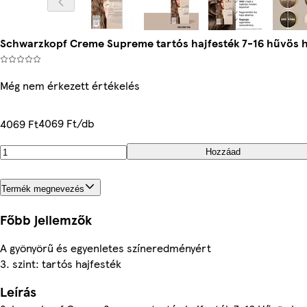
Schwarzkopf Creme Supreme tartós hajfesték 7-16 hűvös 
Még nem érkezett értékelés
4069 Ft/db
4069 Ft
Hozzáad
Termék megnevezés
Főbb jellemzők
A gyönyörű és egyenletes színeredményért
3. szint: tartós hajfesték
Leírás