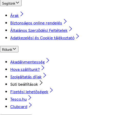
Segítünk
Árak
Biztonságos online rendelés
Általános Szerződési Feltételek
Adatkezelési és Cookie tájékoztató
Rólunk
Akadálymentesség
Hova szállítunk?
Szolgáltatás díjak
Süti beállítások
Fizetési lehetőségek
Tesco.hu
Clubcard