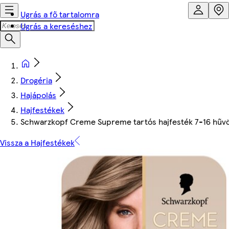
Ugrás a fő tartalomra
Ugrás a kereséshez
Drogéria
Hajápolás
Hajfestékek
Schwarzkopf Creme Supreme tartós hajfesték 7-16 hűv
Vissza a Hajfestékek