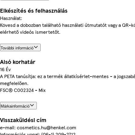
Elkészítés és felhasználás
Használat:
Kövesd a dobozban található használati útmutatót vagy a QR-k
elérhető videós ismertetőt.
További információ
Alsó korhatár
16 Év
A PETA tanúsítja: ez a termék állatkísérlet-mentes - a jogszabá
megfelelően.
FSC® C002324 - Mix
Márkainformáció
Visszaküldési cím
e-mail: cosmetics.hu@henkel.com
Információs vonal: (06-1) 209-2712