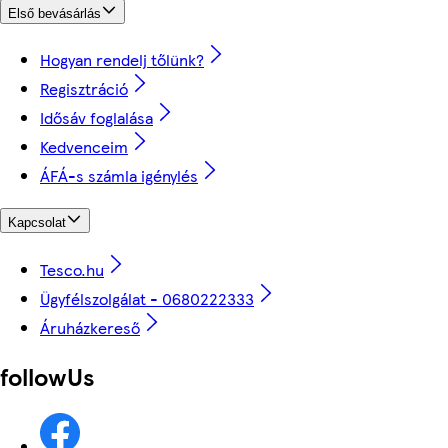
Első bevásárlás
Hogyan rendelj tőlünk?
Regisztráció
Idősáv foglalása
Kedvenceim
ÁFÁ-s számla igénylés
Kapcsolat
Tesco.hu
Ügyfélszolgálat - 0680222333
Áruházkereső
followUs