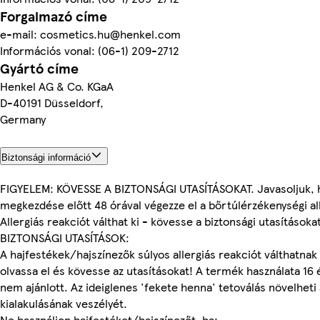
Forgalmazó címe
e-mail: cosmetics.hu@henkel.com
Információs vonal: (06-1) 209-2712
Gyártó címe
Henkel AG & Co. KGaA
D-40191 Düsseldorf,
Germany
Biztonsági információ
FIGYELEM: KÖVESSE A BIZTONSÁGI UTASÍTÁSOKAT. Javasoljuk, h
megkezdése előtt 48 órával végezze el a bőrtúlérzékenységi al
Allergiás reakciót válthat ki - kövesse a biztonsági utasításoka
BIZTONSÁGI UTASÍTÁSOK:
A hajfestékek/hajszínezők súlyos allergiás reakciót válthatnak 
olvassa el és kövesse az utasításokat! A termék használata 16 
nem ajánlott. Az ideiglenes 'fekete henna' tetoválás növelheti a
kialakulásának veszélyét.
Ne használjon hajfestéket/hajszínezőt, ha: