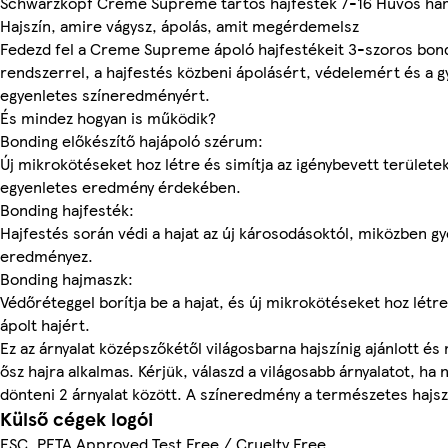
Schwarzkopf Creme Supreme tartós hajfesték 7-16 Hűvös ha
Hajszín, amire vágysz, ápolás, amit megérdemelsz
Fedezd fel a Creme Supreme ápoló hajfestékeit 3-szoros bon
rendszerrel, a hajfestés közbeni ápolásért, védelemért és a 
egyenletes színeredményért.
És mindez hogyan is működik?
Bonding előkészítő hajápoló szérum:
Új mikrokötéseket hoz létre és simítja az igénybevett területe
egyenletes eredmény érdekében.
Bonding hajfesték:
Hajfestés során védi a hajat az új károsodásoktól, miközben gy
eredményez.
Bonding hajmaszk:
Védőréteggel borítja be a hajat, és új mikrokötéseket hoz létre
ápolt hajért.
Ez az árnyalat középszőkétől világosbarna hajszínig ajánlott é
ősz hajra alkalmas. Kérjük, válaszd a világosabb árnyalatot, ha
dönteni 2 árnyalat között. A színeredmény a természetes hajszí
Külső cégek logói
FSC, PETA Approved Test Free / Cruelty Free