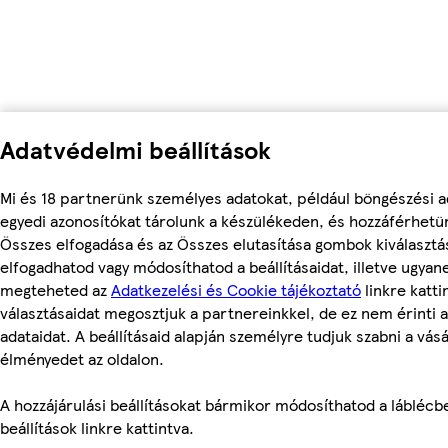
Adatvédelmi beállítások
Mi és 18 partnerünk személyes adatokat, például böngészési a
egyedi azonosítókat tárolunk a készülékeden, és hozzáférhetü
Összes elfogadása és az Összes elutasítása gombok kiválasztá
elfogadhatod vagy módosíthatod a beállításaidat, illetve ugyan
megteheted az
Adatkezelési és Cookie tájékoztató
linkre kattin
választásaidat megosztjuk a partnereinkkel, de ez nem érinti 
adataidat. A beállításaid alapján személyre tudjuk szabni a vásá
élményedet az oldalon.
A hozzájárulási beállításokat bármikor módosíthatod a láblécbe
beállítások linkre kattintva.