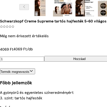
Schwarzkopf Creme Supreme tartós hajfesték 5-60 világo
Még nem érkezett értékelés
4069 Ft/db
4069 Ft
Hozzáad
Termék megnevezés
Főbb jellemzők
A gyönyörű és egyenletes színeredményért
3. szint: tartós hajfesték