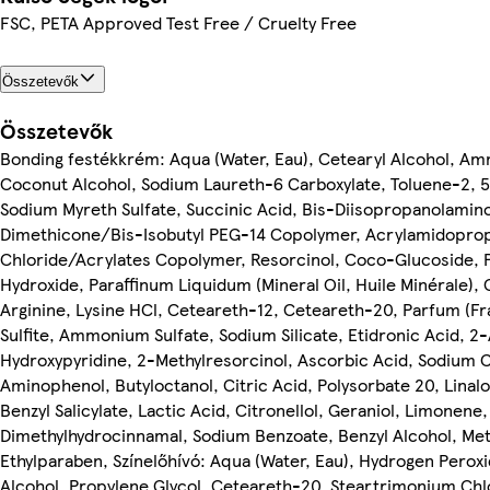
FSC, PETA Approved Test Free / Cruelty Free
Összetevők
Összetevők
Bonding festékkrém: Aqua (Water, Eau), Cetearyl Alcohol, A
Coconut Alcohol, Sodium Laureth-6 Carboxylate, Toluene-2, 5
Sodium Myreth Sulfate, Succinic Acid, Bis-Diisopropanolami
Dimethicone/Bis-Isobutyl PEG-14 Copolymer, Acrylamidopro
Chloride/Acrylates Copolymer, Resorcinol, Coco-Glucoside, 
Hydroxide, Paraffinum Liquidum (Mineral Oil, Huile Minérale), 
Arginine, Lysine HCl, Ceteareth-12, Ceteareth-20, Parfum (F
Sulfite, Ammonium Sulfate, Sodium Silicate, Etidronic Acid, 
Hydroxypyridine, 2-Methylresorcinol, Ascorbic Acid, Sodium 
Aminophenol, Butyloctanol, Citric Acid, Polysorbate 20, Linal
Benzyl Salicylate, Lactic Acid, Citronellol, Geraniol, Limonene, 
Dimethylhydrocinnamal, Sodium Benzoate, Benzyl Alcohol, Me
Ethylparaben, Színelőhívó: Aqua (Water, Eau), Hydrogen Peroxi
Alcohol, Propylene Glycol, Ceteareth-20, Steartrimonium Chl