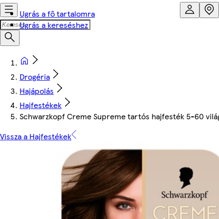
Ugrás a fő tartalomra
Ugrás a kereséshez
Drogéria
Hajápolás
Hajfestékek
Schwarzkopf Creme Supreme tartós hajfesték 5-60 vilá
Vissza a Hajfestékek