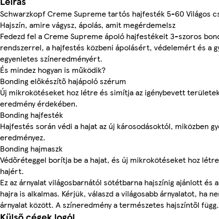
Leírás
Schwarzkopf Creme Supreme tartós hajfesték 5-60 Világos c
Hajszín, amire vágysz, ápolás, amit megérdemelsz
Fedezd fel a Creme Supreme ápoló hajfestékeit 3-szoros bon
rendszerrel, a hajfestés közbeni ápolásért, védelemért és a 
egyenletes színeredményért.
És mindez hogyan is működik?
Bonding előkészítő hajápoló szérum
Új mikrokötéseket hoz létre és simítja az igénybevett területe
eredmény érdekében.
Bonding hajfesték
Hajfestés során védi a hajat az új károsodásoktól, miközben gy
eredményez.
Bonding hajmaszk
Védőréteggel borítja be a hajat, és új mikrokötéseket hoz létre
hajért.
Ez az árnyalat világosbarnától sötétbarna hajszínig ajánlott és 
hajra is alkalmas. Kérjük, válaszd a világosabb árnyalatot, ha 
árnyalat között. A színeredmény a természetes hajszíntől függ.
Külső cégek logói