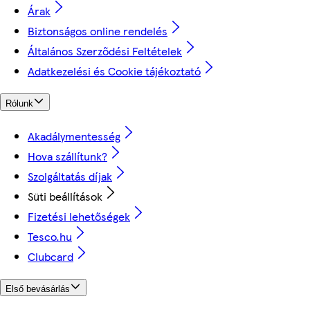
Árak
Biztonságos online rendelés
Általános Szerződési Feltételek
Adatkezelési és Cookie tájékoztató
Rólunk
Akadálymentesség
Hova szállítunk?
Szolgáltatás díjak
Süti beállítások
Fizetési lehetőségek
Tesco.hu
Clubcard
Első bevásárlás