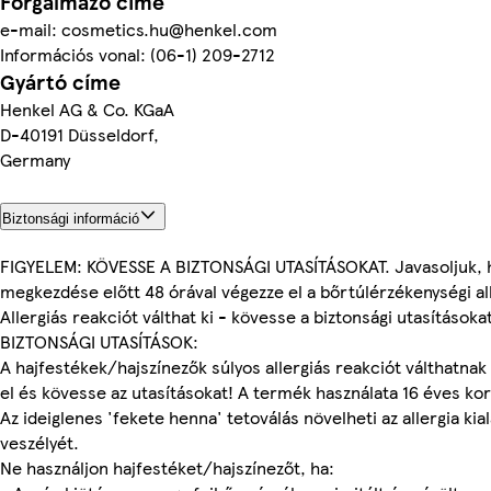
Forgalmazó címe
e-mail: cosmetics.hu@henkel.com
Információs vonal: (06-1) 209-2712
Gyártó címe
Henkel AG & Co. KGaA
D-40191 Düsseldorf,
Germany
Biztonsági információ
FIGYELEM: KÖVESSE A BIZTONSÁGI UTASÍTÁSOKAT. Javasoljuk, h
megkezdése előtt 48 órával végezze el a bőrtúlérzékenységi al
Allergiás reakciót válthat ki - kövesse a biztonsági utasításoka
BIZTONSÁGI UTASÍTÁSOK:
A hajfestékek/hajszínezők súlyos allergiás reakciót válthatnak 
el és kövesse az utasításokat! A termék használata 16 éves kor 
Az ideiglenes 'fekete henna' tetoválás növelheti az allergia kia
veszélyét.
Ne használjon hajfestéket/hajszínezőt, ha: