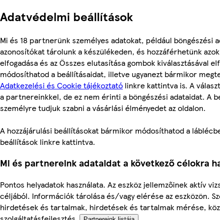
Adatvédelmi beállítások
Mi és 18 partnerünk személyes adatokat, például böngészési a
azonosítókat tárolunk a készülékeden, és hozzáférhetünk azo
elfogadása és az Összes elutasítása gombok kiválasztásával el
módosíthatod a beállításaidat, illetve ugyanezt bármikor megt
Adatkezelési és Cookie tájékoztató
linkre kattintva is. A válas
a partnereinkkel, de ez nem érinti a böngészési adataidat. A be
személyre tudjuk szabni a vásárlási élményedet az oldalon.
A hozzájárulási beállításokat bármikor módosíthatod a láblécbe
beállítások linkre kattintva.
Mi és partnereink adataidat a következő célokra ha
Pontos helyadatok használata. Az eszköz jellemzőinek aktív viz
céljából. Információk tárolása és/vagy elérése az eszközön. S
hirdetések és tartalmak, hirdetések és tartalmak mérése, kö
szolgáltatásfejlesztés.
Partnereink listája