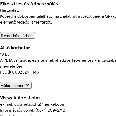
Elkészítés és felhasználás
Használat:
Kövesd a dobozban található használati útmutatót vagy a QR-k
elérhető videós ismertetőt.
További információ
Alsó korhatár
16 Év
A PETA tanúsítja: ez a termék állatkísérlet-mentes - a jogszabá
megfelelően.
FSC® C002324 - Mix
Márkainformáció
Visszaküldési cím
e-mail: cosmetics.hu@henkel.com
Információs vonal: (06-1) 209-2712