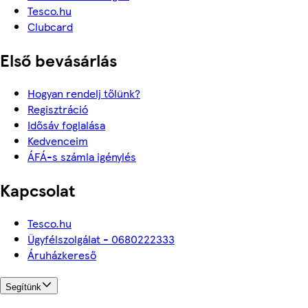
Tesco.hu
Clubcard
Első bevásárlás
Hogyan rendelj tőlünk?
Regisztráció
Idősáv foglalása
Kedvenceim
ÁFÁ-s számla igénylés
Kapcsolat
Tesco.hu
Ügyfélszolgálat - 0680222333
Áruházkereső
Segítünk