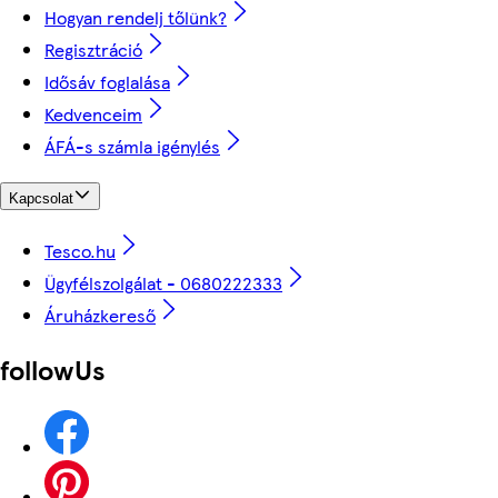
Hogyan rendelj tőlünk?
Regisztráció
Idősáv foglalása
Kedvenceim
ÁFÁ-s számla igénylés
Kapcsolat
Tesco.hu
Ügyfélszolgálat - 0680222333
Áruházkereső
followUs