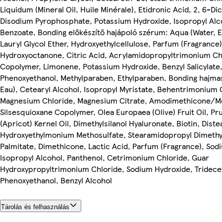
Liquidum (Mineral Oil, Huile Minérale), Etidronic Acid, 2, 6-Di
Disodium Pyrophosphate, Potassium Hydroxide, Isopropyl Alc
Benzoate, Bonding előkészítő hajápoló szérum: Aqua (Water, 
Lauryl Glycol Ether, Hydroxyethylcellulose, Parfum (Fragrance
Hydroxyoctanone, Citric Acid, Acrylamidopropyltrimonium Ch
Copolymer, Limonene, Potassium Hydroxide, Benzyl Salicylate,
Phenoxyethanol, Methylparaben, Ethylparaben, Bonding hajmas
Eau), Cetearyl Alcohol, Isopropyl Myristate, Behentrimonium 
Magnesium Chloride, Magnesium Citrate, Amodimethicone/M
Silsesquioxane Copolymer, Olea Europaea (Olive) Fruit Oil, P
(Apricot) Kernel Oil, Dimethylsilanol Hyaluronate, Biotin, Diste
Hydroxyethylmonium Methosulfate, Stearamidopropyl Dimethy
Palmitate, Dimethicone, Lactic Acid, Parfum (Fragrance), Sod
Isopropyl Alcohol, Panthenol, Cetrimonium Chloride, Guar
Hydroxypropyltrimonium Chloride, Sodium Hydroxide, Tridece
Phenoxyethanol, Benzyl Alcohol
Tárolás és felhasználás