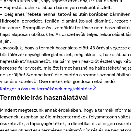
- Arcán kiütés van, vagy fejbőre érzékeny, irritált és sérült.
- Hajfestés után korábban bármilyen reakciót észlelt.
- Ideiglenes 'fekete henna' tetoválás után korábban bármilyen 
Hidrogén-peroxidot, fenilén-diamint (toluol-diamint), rezorc
tartalmaz. Szempilla- és szemöldökfestésre nem használható.
hajat alaposan öblítsük le. Az összetevők teljes felsorolását l
alján.
Javasoljuk, hogy a termék használata előtt 48 órával végezze e
bőrtúlérzékenységi allergiatesztet, még akkor is, ha korábban
hajfestéket/hajszínezőt. Ha bármilyen reakciót észlel vagy két
keresse fel orvosát, mielőtt ismét használna hajfestéket/haj
ne kerüljön! Szembe kerülése esetén a szemet azonnal öblítsü
viselése kötelező! Gyermekek elől gondosan elzárandó.
Kategória összes termékének megtekintése
Termékleírás használatával
Mindent megteszünk annak érdekében, hogy a termékinformá
legyenek, azonban az élelmiszertermékek folyamatosan változn
összetevők, a tápanyagértékek, a dietetikai és allergén összet
esetben olvasd el a terméken található címkét és ne hagyatkoz