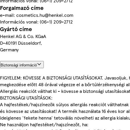
Információs vonal: (06-1) 209-2712
Forgalmazó címe
e-mail: cosmetics.hu@henkel.com
Információs vonal: (06-1) 209-2712
Gyártó címe
Henkel AG & Co. KGaA
D-40191 Düsseldorf,
Germany
Biztonsági információ
FIGYELEM: KÖVESSE A BIZTONSÁGI UTASÍTÁSOKAT. Javasoljuk, h
megkezdése előtt 48 órával végezze el a bőrtúlérzékenységi al
Allergiás reakciót válthat ki - kövesse a biztonsági utasításoka
BIZTONSÁGI UTASÍTÁSOK:
A hajfestékek/hajszínezők súlyos allergiás reakciót válthatnak k
és kövesse az utasításokat! A termék használata 16 éves kor al
ideiglenes 'fekete henna' tetoválás növelheti az allergia kialak
Ne használjon hajfestéket/hajszínezőt, ha: