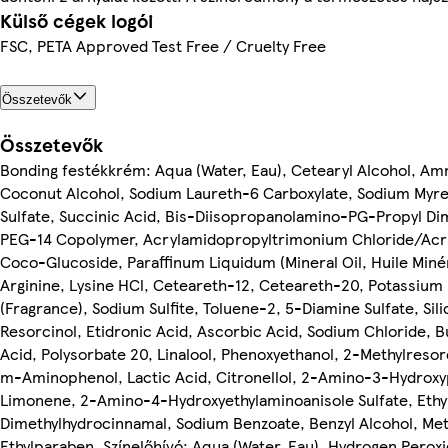
Külső cégek logói
FSC, PETA Approved Test Free / Cruelty Free
Összetevők
Összetevők
Bonding festékkrém: Aqua (Water, Eau), Cetearyl Alcohol, A
Coconut Alcohol, Sodium Laureth-6 Carboxylate, Sodium Myr
Sulfate, Succinic Acid, Bis-Diisopropanolamino-PG-Propyl Di
PEG-14 Copolymer, Acrylamidopropyltrimonium Chloride/Acr
Coco-Glucoside, Paraffinum Liquidum (Mineral Oil, Huile Minér
Arginine, Lysine HCl, Ceteareth-12, Ceteareth-20, Potassium
(Fragrance), Sodium Sulfite, Toluene-2, 5-Diamine Sulfate, Sili
Resorcinol, Etidronic Acid, Ascorbic Acid, Sodium Chloride, Bu
Acid, Polysorbate 20, Linalool, Phenoxyethanol, 2-Methylresorc
m-Aminophenol, Lactic Acid, Citronellol, 2-Amino-3-Hydroxyp
Limonene, 2-Amino-4-Hydroxyethylaminoanisole Sulfate, Ethyl
Dimethylhydrocinnamal, Sodium Benzoate, Benzyl Alcohol, Me
Ethylparaben, Színelőhívó: Aqua (Water, Eau), Hydrogen Peroxi