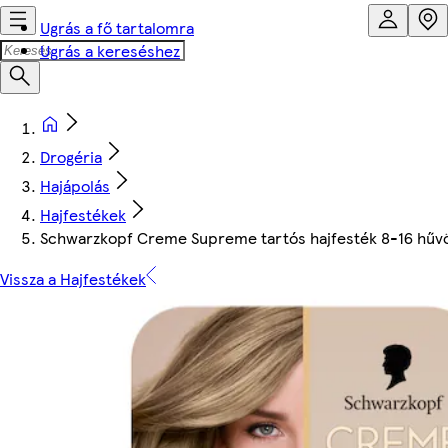
Ugrás a fő tartalomra
Ugrás a kereséshez
Drogéria
Hajápolás
Hajfestékek
Schwarzkopf Creme Supreme tartós hajfesték 8-16 hűv
Vissza a Hajfestékek