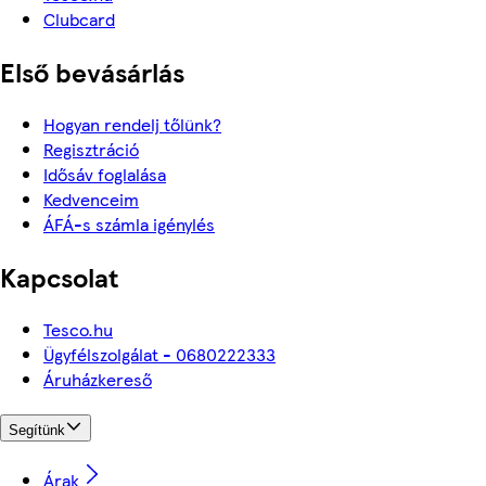
Clubcard
Első bevásárlás
Hogyan rendelj tőlünk?
Regisztráció
Idősáv foglalása
Kedvenceim
ÁFÁ-s számla igénylés
Kapcsolat
Tesco.hu
Ügyfélszolgálat - 0680222333
Áruházkereső
Segítünk
Árak