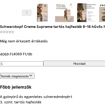
Schwarzkopf Creme Supreme tartós hajfesték 8-16 hűvös 
Még nem érkezett értékelés
4069 Ft/db
4069 Ft
Hozzáad
Termék megnevezés
Főbb jellemzők
A gyönyörű és egyenletes színeredményért
3. szint: tartós hajfesték