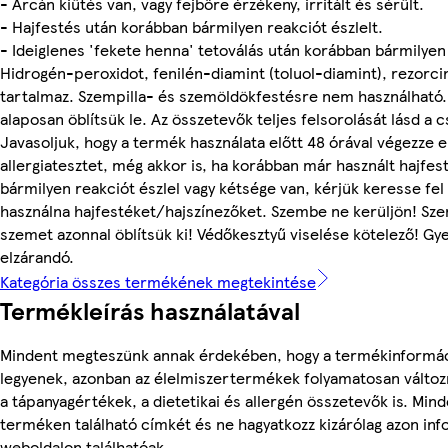
- Arcán kiütés van, vagy fejbőre érzékeny, irritált és sérült.
- Hajfestés után korábban bármilyen reakciót észlelt.
- Ideiglenes 'fekete henna' tetoválás után korábban bármilyen 
Hidrogén-peroxidot, fenilén-diamint (toluol-diamint), rezorc
tartalmaz. Szempilla- és szemöldökfestésre nem használható. 
alaposan öblítsük le. Az összetevők teljes felsorolását lásd a 
Javasoljuk, hogy a termék használata előtt 48 órával végezze e
allergiatesztet, még akkor is, ha korábban már használt hajfes
bármilyen reakciót észlel vagy kétsége van, kérjük keresse fel
használna hajfestéket/hajszínezőket. Szembe ne kerüljön! Sz
szemet azonnal öblítsük ki! Védőkesztyű viselése kötelező! G
elzárandó.
Kategória összes termékének megtekintése
Termékleírás használatával
Mindent megteszünk annak érdekében, hogy a termékinformá
legyenek, azonban az élelmiszertermékek folyamatosan változn
a tápanyagértékek, a dietetikai és allergén összetevők is. Min
terméken található címkét és ne hagyatkozz kizárólag azon in
weboldalon találhatóak.