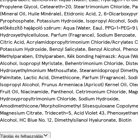
Propylene Glycol, Ceteareth-20, Steartrimonium Chloride, P
(Mineral Oil, Huile Minérale), Etidronic Acid, 2, 6-Dicarboxypy
Pyrophosphate, Potassium Hydroxide, Isopropyl Alcohol, Sod
előkészítő hajápoló szérum: Aqua (Water, Eau), PPG-1-PEG-9 L
Hydroxyethylcellulose, Parfum (Fragrance), Sodium Benzoate,
Citric Acid, Acrylamidopropyltrimonium Chloride/Acrylates 
Potassium Hydroxide, Benzyl Salicylate, Benzyl Alcohol, Pheno
Methylparaben, Ethylparaben, Kék bonding hajmaszk: Aqua (Wat
Alcohol, Isopropyl Myristate, Behentrimonium Chloride, Distea
Hydroxyethylmonium Methosulfate, Stearamidopropyl Dimethy
Palmitate, Lactic Acid, Dimethicone, Parfum (Fragrance), Sod
Isopropyl Alcohol, Prunus Armeniaca (Apricot) Kernel Oil, Ole
Fruit Oil, Niacinamide, Panthenol, Cetrimonium Chloride, Ma
Hydroxypropyltrimonium Chloride, Sodium Hydroxide,
Amodimethicone/Morpholinomethyl Silsesquioxane Copolymer
Magnesium Citrate, Trideceth-5, Acid Violet 43, Phenoxyethano
Alcohol, HC Blue No. 12, Dimethylsilanol Hyaluronate, Biotin
Tárolás és felhasználás