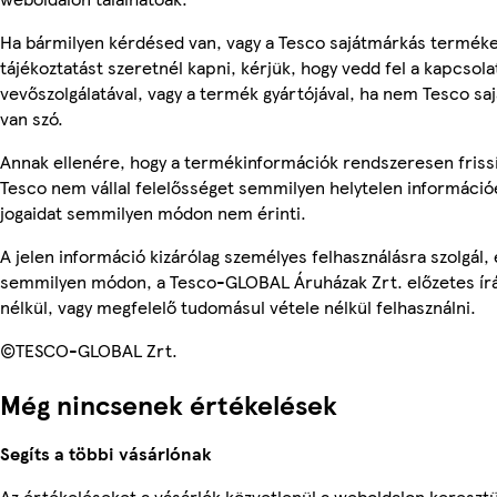
Ha bármilyen kérdésed van, vagy a Tesco sajátmárkás termék
tájékoztatást szeretnél kapni, kérjük, hogy vedd fel a kapcsola
vevőszolgálatával, vagy a termék gyártójával, ha nem Tesco s
van szó.
Annak ellenére, hogy a termékinformációk rendszeresen frissí
Tesco nem vállal felelősséget semmilyen helytelen információ
jogaidat semmilyen módon nem érinti.
A jelen információ kizárólag személyes felhasználásra szolgál,
semmilyen módon, a Tesco-GLOBAL Áruházak Zrt. előzetes írá
nélkül, vagy megfelelő tudomásul vétele nélkül felhasználni.
©TESCO-GLOBAL Zrt.
Még nincsenek értékelések
Segíts a többi vásárlónak
Az értékeléseket a vásárlók közvetlenül a weboldalon keresztü