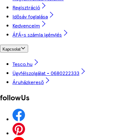
Regisztráció
Idősáv foglalása
Kedvenceim
ÁFÁ-s számla igénylés
Kapcsolat
Tesco.hu
Ügyfélszolgálat - 0680222333
Áruházkereső
followUs