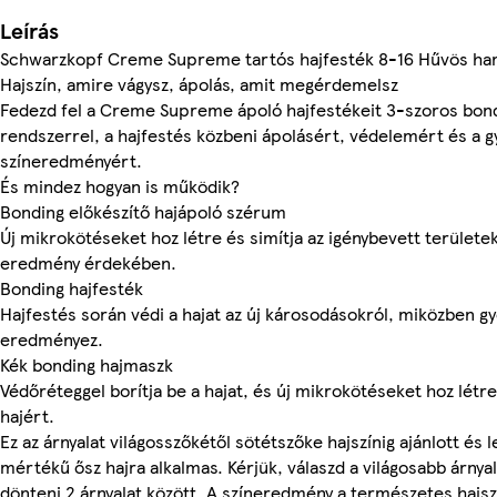
Leírás
Schwarzkopf Creme Supreme tartós hajfesték 8-16 Hűvös ham
Hajszín, amire vágysz, ápolás, amit megérdemelsz
Fedezd fel a Creme Supreme ápoló hajfestékeit 3-szoros bon
rendszerrel, a hajfestés közbeni ápolásért, védelemért és a 
színeredményért.
És mindez hogyan is működik?
Bonding előkészítő hajápoló szérum
Új mikrokötéseket hoz létre és simítja az igénybevett területe
eredmény érdekében.
Bonding hajfesték
Hajfestés során védi a hajat az új károsodásokról, miközben gy
eredményez.
Kék bonding hajmaszk
Védőréteggel borítja be a hajat, és új mikrokötéseket hoz létre
hajért.
Ez az árnyalat világosszőkétől sötétszőke hajszínig ajánlott és 
mértékű ősz hajra alkalmas. Kérjük, válaszd a világosabb árnya
dönteni 2 árnyalat között. A színeredmény a természetes hajszí