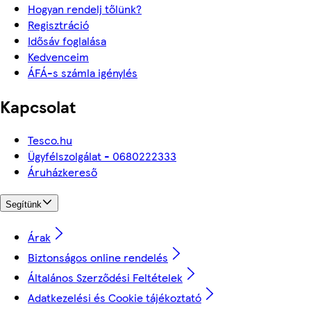
Hogyan rendelj tőlünk?
Regisztráció
Idősáv foglalása
Kedvenceim
ÁFÁ-s számla igénylés
Kapcsolat
Tesco.hu
Ügyfélszolgálat - 0680222333
Áruházkereső
Segítünk
Árak
Biztonságos online rendelés
Általános Szerződési Feltételek
Adatkezelési és Cookie tájékoztató