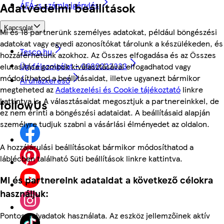
ÁFÁ-s számla igénylés
Adatvédelmi beállítások
Kapcsolat
Mi és 18 partnerünk személyes adatokat, például böngészési
adatokat vagy egyedi azonosítókat tárolunk a készülékeden, és
Tesco.hu
hozzáférhetünk azokhoz. Az Összes elfogadása és az Összes
Ügyfélszolgálat - 0680222333
elutasítása gombok kiválasztásával elfogadhatod vagy
módosíthatod a beállításaidat, illetve ugyanezt bármikor
Áruházkereső
megteheted az
Adatkezelési és Cookie tájékoztató
linkre
kattintva is. A választásaidat megosztjuk a partnereinkkel, de
followUs
ez nem érinti a böngészési adataidat. A beállításaid alapján
személyre tudjuk szabni a vásárlási élményedet az oldalon.
A hozzájárulási beállításokat bármikor módosíthatod a
láblécben található Süti beállítások linkre kattintva.
Mi és partnereink adataidat a következő célokra
használjuk:
Pontos helyadatok használata. Az eszköz jellemzőinek aktív