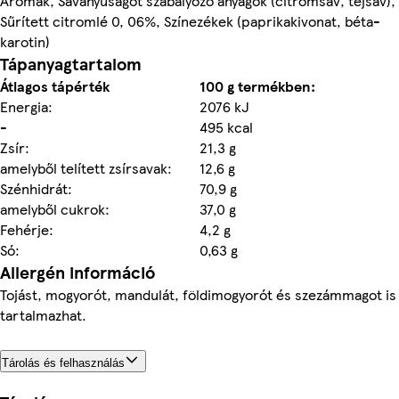
Aromák, Savanyúságot szabályozó anyagok (citromsav, tejsav),
Sűrített citromlé 0, 06%, Színezékek (paprikakivonat, béta-
karotin)
Tápanyagtartalom
Átlagos tápérték
100 g termékben:
Energia:
2076 kJ
-
495 kcal
Zsír:
21,3 g
amelyből telített zsírsavak:
12,6 g
Szénhidrát:
70,9 g
amelyből cukrok:
37,0 g
Fehérje:
4,2 g
Só:
0,63 g
Allergén információ
Tojást, mogyorót, mandulát, földimogyorót és szezámmagot is
tartalmazhat.
Tárolás és felhasználás