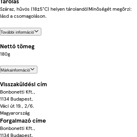
Tárolás
Száraz, hűvös (18±5°C) helyen tárolandó!Minőségét megőrzi:
lásd a csomagoláson.
További információ
Nettó tömeg
180g
Márkainformáció
Visszaküldési cím
Bonbonetti Kft.,
1134 Budapest,
Váci út 19., 2/6.
Magyarország
Forgalmazó címe
Bonbonetti Kft.,
1134 Budapest,