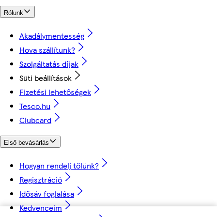
Rólunk
Akadálymentesség
Hova szállítunk?
Szolgáltatás díjak
Süti beállítások
Fizetési lehetőségek
Tesco.hu
Clubcard
Első bevásárlás
Hogyan rendelj tőlünk?
Regisztráció
Idősáv foglalása
Kedvenceim