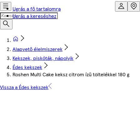
Ugrás a fő tartalomra
Ugrás a kereséshez
Alapvető élelmiszerek
Kekszek, piskóták, nápolyik
Édes kekszek
Roshen Multi Cake keksz citrom ízű töltelékkel 180 g
Vissza a Édes kekszek