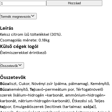
Hozzáad
Termék megnevezés
Leírás
Keksz citrom ízű töltelékkel (30%).
Csomagolás mérete: 0.18kg
Külső cégek logói
Élelmiszerekkel érintkező
Összetevők
Összetevők
Búza
liszt, Cukor, Növényi zsír (pálma, pálmamag), Keményítő,
Búza
keményítő,
Tej
savó-permeátum por, Térfogatnövelő
szerek (kálium-hidrogén -karbonát, ammónium-hidrogén-
karbonát, nátrium-hidrogén-karbonát), Étkezési só, Teljes
tej
por, Emulgeálószerek [lecitinek (tartalmaz:
szója
)],