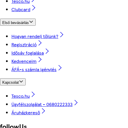
Tesco.hu
Clubcard
Első bevásárlás
Hogyan rendelj tőlünk?
Regisztráció
Idősáv foglalása
Kedvenceim
ÁFÁ-s számla igénylés
Kapcsolat
Tesco.hu
Ügyfélszolgálat - 0680222333
Áruházkereső
followUs