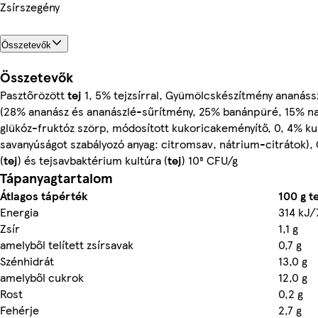
Zsírszegény
Összetevők
Összetevők
Pasztőrözött
tej
1, 5% tejzsírral, Gyümölcskészítmény ananáss
(28% ananász és ananászlé-sűrítmény, 25% banánpüré, 15% na
glükóz-fruktóz szörp, módosított kukoricakeményítő, 0, 4% ku
savanyúságot szabályozó anyag: citromsav, nátrium-citrátok), 
(
tej
) és tejsavbaktérium kultúra (
tej
) 10⁸ CFU/g
Tápanyagtartalom
Átlagos tápérték
100 g 
Energia
314 kJ/
Zsír
1,1 g
amelyből telített zsírsavak
0,7 g
Szénhidrát
13,0 g
amelyből cukrok
12,0 g
Rost
0,2 g
Fehérje
2,7 g