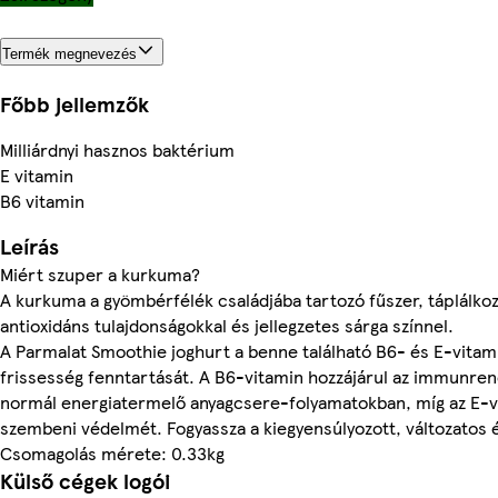
Termék megnevezés
Főbb jellemzők
Milliárdnyi hasznos baktérium
E vitamin
B6 vitamin
Leírás
Miért szuper a kurkuma?
A kurkuma a gyömbérfélék családjába tartozó fűszer, táplálko
antioxidáns tulajdonságokkal és jellegzetes sárga színnel.
A Parmalat Smoothie joghurt a benne található B6- és E-vitam
frissesség fenntartását. A B6-vitamin hozzájárul az immunre
normál energiatermelő anyagcsere-folyamatokban, míg az E-vit
szembeni védelmét. Fogyassza a kiegyensúlyozott, változatos
Csomagolás mérete: 0.33kg
Külső cégek logói