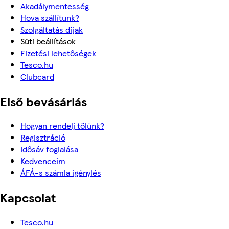
Akadálymentesség
Hova szállítunk?
Szolgáltatás díjak
Süti beállítások
Fizetési lehetőségek
Tesco.hu
Clubcard
Első bevásárlás
Hogyan rendelj tőlünk?
Regisztráció
Idősáv foglalása
Kedvenceim
ÁFÁ-s számla igénylés
Kapcsolat
Tesco.hu