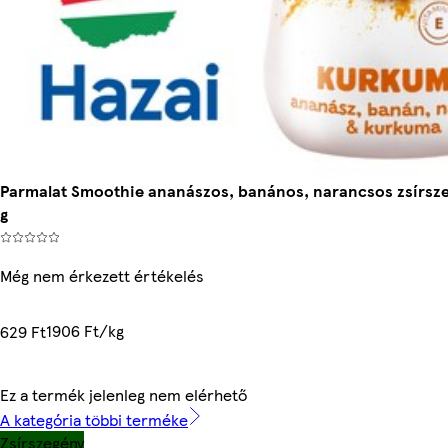
Parmalat Smoothie ananászos, banános, narancsos zsírsz
g
Még nem érkezett értékelés
1906 Ft/kg
629 Ft
Ez a termék jelenleg nem elérhető
A kategória többi terméke
Zsírszegény