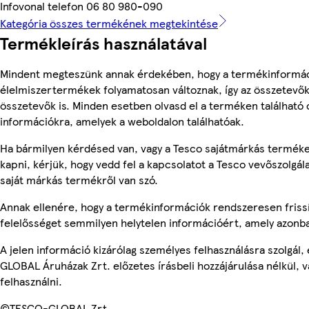
Infovonal telefon 06 80 980-090
Kategória összes termékének megtekintése
Termékleírás használatával
Mindent megteszünk annak érdekében, hogy a termékinformác
élelmiszertermékek folyamatosan változnak, így az összetevők,
összetevők is. Minden esetben olvasd el a terméken található 
információkra, amelyek a weboldalon találhatóak.
Ha bármilyen kérdésed van, vagy a Tesco sajátmárkás terméke
kapni, kérjük, hogy vedd fel a kapcsolatot a Tesco vevőszolgál
saját márkás termékről van szó.
Annak ellenére, hogy a termékinformációk rendszeresen frissí
felelősséget semmilyen helytelen információért, amely azonb
A jelen információ kizárólag személyes felhasználásra szolgál
GLOBAL Áruházak Zrt. előzetes írásbeli hozzájárulása nélkül, 
felhasználni.
©TESCO-GLOBAL Zrt.