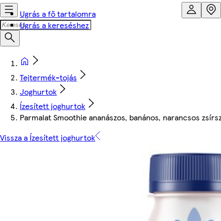
Ugrás a fő tartalomra
Ugrás a kereséshez
Tejtermék-tojás
Joghurtok
Ízesített joghurtok
Parmalat Smoothie ananászos, banános, narancsos zsírs
Vissza a Ízesített joghurtok