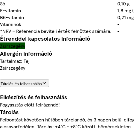
Só
0,10 g
E-vitamin
1,8 mg 
B6-vitamin
0,21 mg
Vitaminok
-
*NRV = Referencia beviteli érték felnőttek számára.
-
Étrenddel kapcsolatos információ
Zsírszegény
Allergén információ
Tartalmaz: Tej
Zsírszegény
Tárolás és felhasználás
Elkészítés és felhasználás
Fogyasztás előtt felrázandó!
Tárolás
Felbontást követően hűtőben tárolandó, és 3 napon belül elfog
a csavarfedélen. Tárolás: +4°C - +8°C közötti hőmérsékleten. 