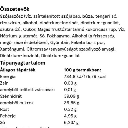
Összetevők
Szója
szósz (víz, zsírtalanított
szója
bab,
búza
, tengeri só,
rizsszirup, alkohol, dinátrium-inozinát, dinátrium-guanilát,
szukralóz), Cukor, Magas fruktóztartalmú kukoricaszirup, Víz,
Nátrium-glutamát, Só, Fokhagyma, Alkohol (a frissesség
megőrzése érdekében), Gyömbér, Fekete bors por,
Xantángumi, Citromsav (savanyúságot szabályozó anyag),
Dinátrium-inozinát, Dinátrium-guanilát
Tápanyagtartalom
Átlagos tápérték
100 g termékben:
Energia
734,8 kJ/175,79 kcal
Zsír
0,03 g
amelyből telített zsírsavak:
0,01 g
Szénhidrát
39,09 g
amelyből cukrok
36,85 g
Rost
0,32 g
Fehérje
4,95 g
Só
6,237 g