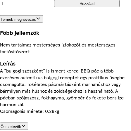
Hozzáad
Termék megnevezés
Főbb jellemzők
Nem tartalmaz mesterséges ízfokozót és mesterséges
tartósítószert
Leírás
A "bulgogi szószként" is ismert koreai BBQ pác a több
ezeréves autentikus bulgogi receptet egy praktikus üvegbe
csomagolta. Tökéletes pácmártásként marhahúshoz vagy
bármilyen más húshoz és zöldségekhez is használható. A
pácban szójaszósz, fokhagyma, gyömbér és fekete bors íze
harmonizál.
Csomagolás mérete: 0.28kg
Összetevők