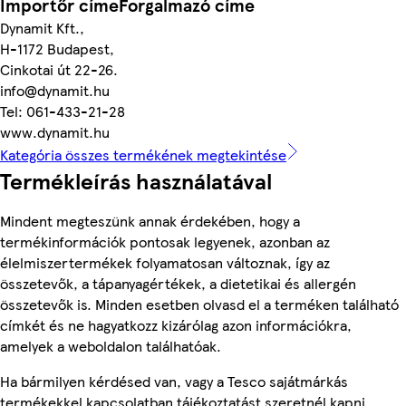
Importőr címeForgalmazó címe
Dynamit Kft.,
H-1172 Budapest,
Cinkotai út 22-26.
info@dynamit.hu
Tel: 061-433-21-28
www.dynamit.hu
Kategória összes termékének megtekintése
Termékleírás használatával
Mindent megteszünk annak érdekében, hogy a
termékinformációk pontosak legyenek, azonban az
élelmiszertermékek folyamatosan változnak, így az
összetevők, a tápanyagértékek, a dietetikai és allergén
összetevők is. Minden esetben olvasd el a terméken található
címkét és ne hagyatkozz kizárólag azon információkra,
amelyek a weboldalon találhatóak.
Ha bármilyen kérdésed van, vagy a Tesco sajátmárkás
termékekkel kapcsolatban tájékoztatást szeretnél kapni,