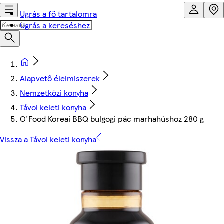
Ugrás a fő tartalomra
Ugrás a kereséshez
Alapvető élelmiszerek
Nemzetközi konyha
Távol keleti konyha
O'Food Koreai BBQ bulgogi pác marhahúshoz 280 g
Vissza a Távol keleti konyha