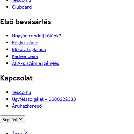
Clubcard
Első bevásárlás
Hogyan rendelj tőlünk?
Regisztráció
Idősáv foglalása
Kedvenceim
ÁFÁ-s számla igénylés
Kapcsolat
Tesco.hu
Ügyfélszolgálat - 0680222333
Áruházkereső
Segítünk
Árak