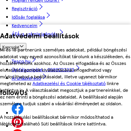
Regisztráció
Idősáv foglalása
Kedvenceim
ÁFÁ-s számla igénylés
Adatvédelmi beállítások
Kapcsolat
Mi és 18 partnerünk személyes adatokat, például böngészési
adatokat vagy egyedi azonosítókat tárolunk a készülékeden, és
Tesco.hu
hozzáférhetünk azokhoz. Az Összes elfogadása és az Összes
Ügyfélszolgálat - 0680222333
elutasítása gombok kiválasztásával elfogadhatod vagy
módosíthatod a beállításaidat, illetve ugyanezt bármikor
Áruházkereső
megteheted az
Adatkezelési és Cookie tájékoztató
linkre
kattintva is. A választásaidat megosztjuk a partnereinkkel, de
followUs
ez nem érinti a böngészési adataidat. A beállításaid alapján
személyre tudjuk szabni a vásárlási élményedet az oldalon.
A hozzájárulási beállításokat bármikor módosíthatod a
láblécben található Süti beállítások linkre kattintva.