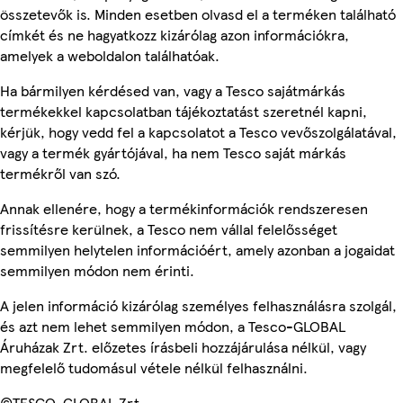
összetevők is. Minden esetben olvasd el a terméken található
címkét és ne hagyatkozz kizárólag azon információkra,
amelyek a weboldalon találhatóak.
Ha bármilyen kérdésed van, vagy a Tesco sajátmárkás
termékekkel kapcsolatban tájékoztatást szeretnél kapni,
kérjük, hogy vedd fel a kapcsolatot a Tesco vevőszolgálatával,
vagy a termék gyártójával, ha nem Tesco saját márkás
termékről van szó.
Annak ellenére, hogy a termékinformációk rendszeresen
frissítésre kerülnek, a Tesco nem vállal felelősséget
semmilyen helytelen információért, amely azonban a jogaidat
semmilyen módon nem érinti.
A jelen információ kizárólag személyes felhasználásra szolgál,
és azt nem lehet semmilyen módon, a Tesco-GLOBAL
Áruházak Zrt. előzetes írásbeli hozzájárulása nélkül, vagy
megfelelő tudomásul vétele nélkül felhasználni.
©TESCO-GLOBAL Zrt.