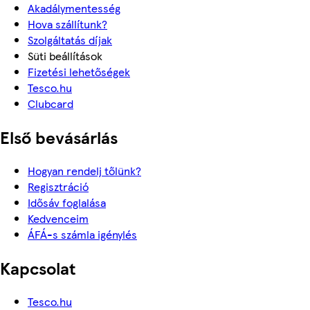
Akadálymentesség
Hova szállítunk?
Szolgáltatás díjak
Süti beállítások
Fizetési lehetőségek
Tesco.hu
Clubcard
Első bevásárlás
Hogyan rendelj tőlünk?
Regisztráció
Idősáv foglalása
Kedvenceim
ÁFÁ-s számla igénylés
Kapcsolat
Tesco.hu