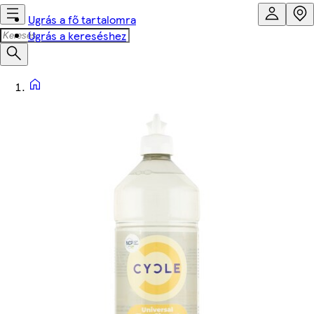
Ugrás a fő tartalomra
Ugrás a kereséshez