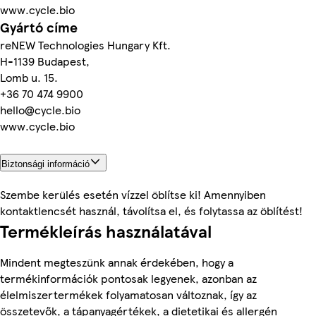
www.cycle.bio
Gyártó címe
reNEW Technologies Hungary Kft.
H-1139 Budapest,
Lomb u. 15.
+36 70 474 9900
hello@cycle.bio
www.cycle.bio
Biztonsági információ
Szembe kerülés esetén vízzel öblítse ki! Amennyiben
kontaktlencsét használ, távolítsa el, és folytassa az öblítést!
Termékleírás használatával
Mindent megteszünk annak érdekében, hogy a
termékinformációk pontosak legyenek, azonban az
élelmiszertermékek folyamatosan változnak, így az
összetevők, a tápanyagértékek, a dietetikai és allergén