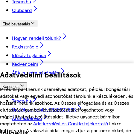
Tesco.hu
Clubcard
Első bevásárlás
Hogyan rendelj tőlünk?
Regisztráció
Idősáv foglalása
Kedvenceim
ÁFÁ-s számla igénylés
Adatvédelmi beállítások
Kapcsolat
Mi és 18 partnerünk személyes adatokat, például böngészési
adatokat vagy egyedi azonosítókat tárolunk a készülékeden, és
Tesco.hu
hozzáférhetünk azokhoz. Az Összes elfogadása és az Összes
Ügyfélszolgálat - 0680222333
elutasítása gombok kiválasztásával elfogadhatod vagy
módosíthatod a beállításaidat, illetve ugyanezt bármikor
Áruházkereső
megteheted az
Adatkezelési és Cookie tájékoztató
linkre
kattintva is. A választásaidat megosztjuk a partnereinkkel, de
followUs