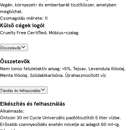
Vegán, környezet- és emberbarát tisztítószer, amelyben
megbízhat.
Csomagolás mérete: 1l
Külső cégek logói
Cruelty Free Certified, Möbius-szalag
Összetevők
Összetevők
Nem ionos felületaktív anyag: <5%, Tejsav, Levendula illóolaj,
Menta illóolaj, Szódabikarbóna, Újrahasznosított víz
Tárolás és felhasználás
Elkészítés és felhasználás
Alkalmazás:
Öntsön 30 ml Cycle Univerzális padlótisztítót 5 liter vízbe.
Erősebb szennyeződés esetén növelje az adagot 60 ml-ig.