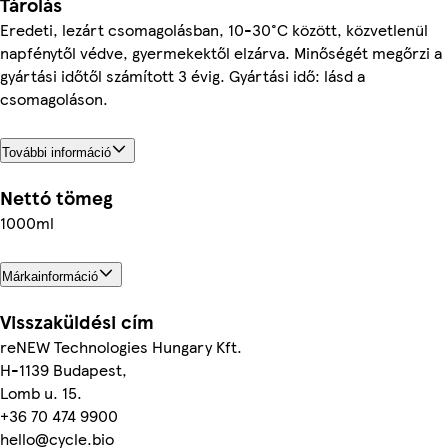
Tárolás
Eredeti, lezárt csomagolásban, 10-30°C között, közvetlenül
napfénytől védve, gyermekektől elzárva. Minőségét megőrzi a
gyártási időtől számított 3 évig. Gyártási idő: lásd a
csomagoláson.
További információ
Nettó tömeg
1000ml
Márkainformáció
Visszaküldési cím
reNEW Technologies Hungary Kft.
H-1139 Budapest,
Lomb u. 15.
+36 70 474 9900
hello@cycle.bio