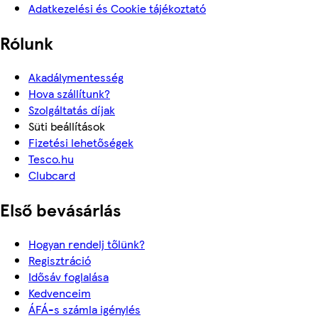
Adatkezelési és Cookie tájékoztató
Rólunk
Akadálymentesség
Hova szállítunk?
Szolgáltatás díjak
Süti beállítások
Fizetési lehetőségek
Tesco.hu
Clubcard
Első bevásárlás
Hogyan rendelj tőlünk?
Regisztráció
Idősáv foglalása
Kedvenceim
ÁFÁ-s számla igénylés