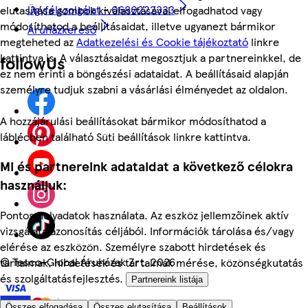
Ügyfélszolgálat - 0680222333
elutasítása gombok kiválasztásával elfogadhatod vagy
módosíthatod a beállításaidat, illetve ugyanezt bármikor
Áruházkereső
megteheted az
Adatkezelési és Cookie tájékoztató
linkre
kattintva is. A választásaidat megosztjuk a partnereinkkel, de
followUs
ez nem érinti a böngészési adataidat. A beállításaid alapján
személyre tudjuk szabni a vásárlási élményedet az oldalon.
A hozzájárulási beállításokat bármikor módosíthatod a
láblécben található Süti beállítások linkre kattintva.
Mi és partnereink adataidat a következő célokra
használjuk:
Pontos helyadatok használata. Az eszköz jellemzőinek aktív
vizsgálata azonosítás céljából. Információk tárolása és/vagy
elérése az eszközön. Személyre szabott hirdetések és
©
Tesco-Global Áruházak Zrt. 2026
tartalmak, hirdetések és tartalmak mérése, közönségkutatás
és szolgáltatásfejlesztés.
Partnereink listája
Összes elfogadása
Összes elutasítása
Beállítások