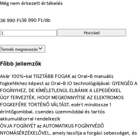
Még nem érkezett értékelés
36 990 Ft/db
36 990 Ft
Hozzáad
Termék megnevezés
Főbb jellemzők
Akár 100%-kal TISZTÁBB FOGAK az Oral-B manuális
fogkefékhez képest az Oral-B iO technológiájával: GYENGÉD A
FOGÍNYHEZ, DE KÍMÉLETLENÜL ELBÁNIK A LEPEDÉKKEL
ÚGY TERVEZTÉK, HOGY MEGKÖNNYÍTSE AZ ELEKTROMOS
FOGKEFÉRE TÖRTÉNŐ VÁLTÁST, ezért mindössze 1
érintőgombbal, csendes üzemmóddal és tartós
akkumulátorral rendelkezik
ÓVJA FOGÍNYÉT az AUTOMATIKUS FOGÍNYVÉDŐ
NYOMÁSÉRZÉKELŐVEL, amely lassítja a forgási sebességet, és