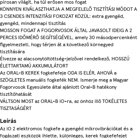
pirosan világít, ha túl erősen mos fogat
KÖNNYEN KIVÁLASZTHATJA A MEGFELELŐ TISZTÍTÁSI MÓDOT A
3 CSENDES INTENZITÁSI FOKOZAT KÖZÜL: extra gyengéd,
gyengéd, mindennapi tisztítás
MOSSON FOGAT A FOGORVOSOK ÁLTAL JAVASOLT IDEIG A 2
PERCES IDŐMÉRŐ SEGÍTSÉGÉVEL, amely 30 másodpercenként
figyelmezteti, hogy térjen át a következő körnegyed
tisztítására
Élvezze az alacsonytöltöttség-jelzővel rendelkező, HOSSZÚ
ÉLETTARTAMÚ AKKUMULÁTORT
Az ORAL-B KEREK fogkefefeje ODA IS ELÉR, AHOVÁ a
SZÖGLETES manuális fogkefék NEM. Ismerje meg a Magyar
Fogorvosok Egyesülete által ajánlott Oral-B hatékony
tisztítóhatását
VÁLTSON MOST az ORAL-B iO-ra, az önhöz illő TÖKÉLETES
TISZTASÁGÉRT
Leírás
Az iO 2 elektromos fogkefe a gyengéd mikrovibrációkat és a
fogászati eszközök ihlette, különleges, kerek fogkefefejet