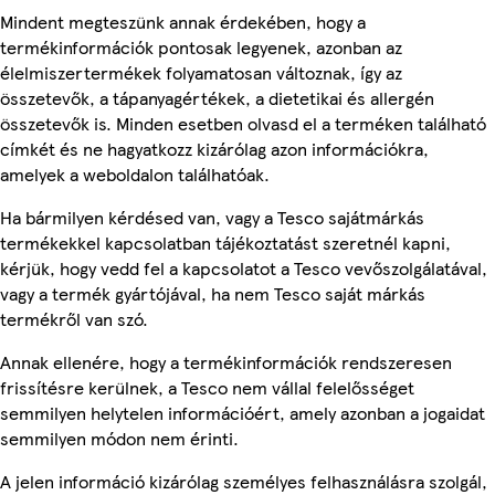
Mindent megteszünk annak érdekében, hogy a
termékinformációk pontosak legyenek, azonban az
élelmiszertermékek folyamatosan változnak, így az
összetevők, a tápanyagértékek, a dietetikai és allergén
összetevők is. Minden esetben olvasd el a terméken található
címkét és ne hagyatkozz kizárólag azon információkra,
amelyek a weboldalon találhatóak.
Ha bármilyen kérdésed van, vagy a Tesco sajátmárkás
termékekkel kapcsolatban tájékoztatást szeretnél kapni,
kérjük, hogy vedd fel a kapcsolatot a Tesco vevőszolgálatával,
vagy a termék gyártójával, ha nem Tesco saját márkás
termékről van szó.
Annak ellenére, hogy a termékinformációk rendszeresen
frissítésre kerülnek, a Tesco nem vállal felelősséget
semmilyen helytelen információért, amely azonban a jogaidat
semmilyen módon nem érinti.
A jelen információ kizárólag személyes felhasználásra szolgál,