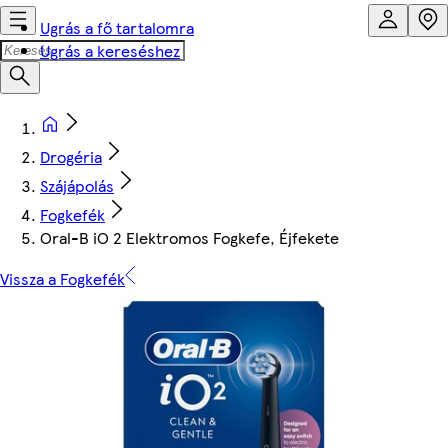
Ugrás a fő tartalomra
Ugrás a kereséshez
Drogéria
Szájápolás
Fogkefék
Oral-B iO 2 Elektromos Fogkefe, Éjfekete
Vissza a Fogkefék