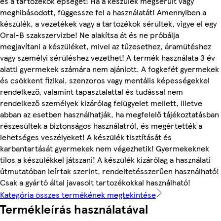
és a tartozékok épségét! Ha a készülék megsérült vagy
meghibásodott, függessze fel a használatát! Amennyiben a
készülék, a vezetékek vagy a tartozékok sérültek, vigye el egy
Oral-B szakszervizbe! Ne alakítsa át és ne próbálja
megjavítani a készüléket, mivel az tűzesethez, áramütéshez
vagy személyi sérüléshez vezethet! A termék használata 3 év
alatti gyermekek számára nem ajánlott. A fogkefét gyermekek
és csökkent fizikai, szenzoros vagy mentális képességekkel
rendelkező, valamint tapasztalattal és tudással nem
rendelkező személyek kizárólag felügyelet mellett, illetve
abban az esetben használhatják, ha megfelelő tájékoztatásban
részesültek a biztonságos használatról, és megértették a
lehetséges veszélyeket! A készülék tisztítását és
karbantartását gyermekek nem végezhetik! Gyermekeknek
tilos a készülékkel játszani! A készülék kizárólag a használati
útmutatóban leírtak szerint, rendeltetésszerűen használható!
Csak a gyártó által javasolt tartozékokkal használható!
Kategória összes termékének megtekintése
Termékleírás használatával