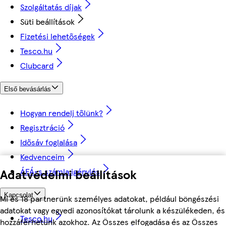
Szolgáltatás díjak
Süti beállítások
Fizetési lehetőségek
Tesco.hu
Clubcard
Első bevásárlás
Hogyan rendelj tőlünk?
Regisztráció
Idősáv foglalása
Kedvenceim
Adatvédelmi beállítások
ÁFÁ-s számla igénylés
Kapcsolat
Mi és 18 partnerünk személyes adatokat, például böngészési
adatokat vagy egyedi azonosítókat tárolunk a készülékeden, és
Tesco.hu
hozzáférhetünk azokhoz. Az Összes elfogadása és az Összes