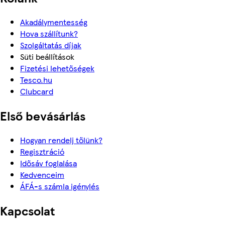
Akadálymentesség
Hova szállítunk?
Szolgáltatás díjak
Süti beállítások
Fizetési lehetőségek
Tesco.hu
Clubcard
Első bevásárlás
Hogyan rendelj tőlünk?
Regisztráció
Idősáv foglalása
Kedvenceim
ÁFÁ-s számla igénylés
Kapcsolat