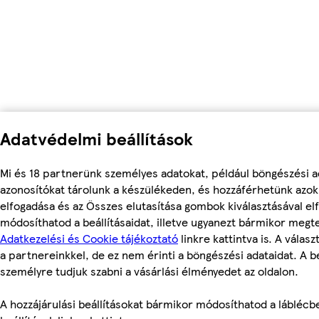
Adatvédelmi beállítások
Mi és 18 partnerünk személyes adatokat, például böngészési a
azonosítókat tárolunk a készülékeden, és hozzáférhetünk azo
elfogadása és az Összes elutasítása gombok kiválasztásával el
módosíthatod a beállításaidat, illetve ugyanezt bármikor megt
Adatkezelési és Cookie tájékoztató
linkre kattintva is. A válas
a partnereinkkel, de ez nem érinti a böngészési adataidat. A be
személyre tudjuk szabni a vásárlási élményedet az oldalon.
A hozzájárulási beállításokat bármikor módosíthatod a láblécbe