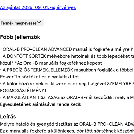
Az ajánlat 2026. 09. 01.-ig érvényes
Termék megnevezés
Főbb jellemzők
· ORAL-B PRO-CLEAN ADVANCED manuális fogkefe a mélyre hat
· A DÖNTÖTT SÖRTÉK mélyebbre hatolnak és több lepedéket táv
közül* *Az Oral-B manuális fogkefékhez képest
· A PRECÍZIÓS TERMÉKJELLEMZŐK magukban foglalják a többélű
PowerTip sörtéket és a nyelvtisztítót
· A különböző színek és kiszerelések segítségével SZEMÉLYR
FOGMOSÁSI ÉLMÉNYT
· A MAKULÁTLAN TISZTASÁG az ORAL-B-nél kezdődik, mely a M
Egyesületének ajánlásával rendelkezik
Leírás
Mélyre hatoló és gyengéd tisztítás az ORAL-B PRO-CLEAN AD
Ez a manuális fogkefe a különleges, döntött sörtéknek köszö