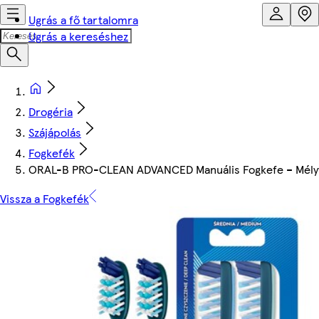
Ugrás a fő tartalomra
Ugrás a kereséshez
Drogéria
Szájápolás
Fogkefék
ORAL-B PRO-CLEAN ADVANCED Manuális Fogkefe – Mélyti
Vissza a Fogkefék