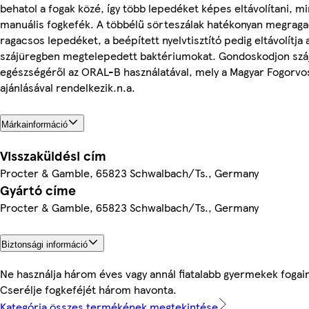
behatol a fogak közé, így több lepedéket képes eltávolítani, m
manuális fogkefék. A többélű sörteszálak hatékonyan megragad
ragacsos lepedéket, a beépített nyelvtisztító pedig eltávolítja 
szájüregben megtelepedett baktériumokat. Gondoskodjon sz
egészségéről az ORAL-B használatával, mely a Magyar Fogorv
ajánlásával rendelkezik.n.a.
Márkainformáció
Visszaküldési cím
Procter & Gamble, 65823 Schwalbach/Ts., Germany
Gyártó címe
Procter & Gamble, 65823 Schwalbach/Ts., Germany
Biztonsági információ
Ne használja három éves vagy annál fiatalabb gyermekek fogaina
Cserélje fogkeféjét három havonta.
Kategória összes termékének megtekintése