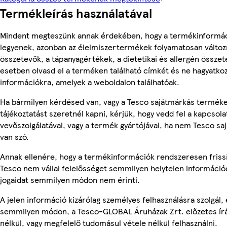
Termékleírás használatával
Mindent megteszünk annak érdekében, hogy a termékinformá
legyenek, azonban az élelmiszertermékek folyamatosan változn
összetevők, a tápanyagértékek, a dietetikai és allergén összet
esetben olvasd el a terméken található címkét és ne hagyatkoz
információkra, amelyek a weboldalon találhatóak.
Ha bármilyen kérdésed van, vagy a Tesco sajátmárkás termék
tájékoztatást szeretnél kapni, kérjük, hogy vedd fel a kapcsola
vevőszolgálatával, vagy a termék gyártójával, ha nem Tesco s
van szó.
Annak ellenére, hogy a termékinformációk rendszeresen frissí
Tesco nem vállal felelősséget semmilyen helytelen információ
jogaidat semmilyen módon nem érinti.
A jelen információ kizárólag személyes felhasználásra szolgál,
semmilyen módon, a Tesco-GLOBAL Áruházak Zrt. előzetes írá
nélkül, vagy megfelelő tudomásul vétele nélkül felhasználni.