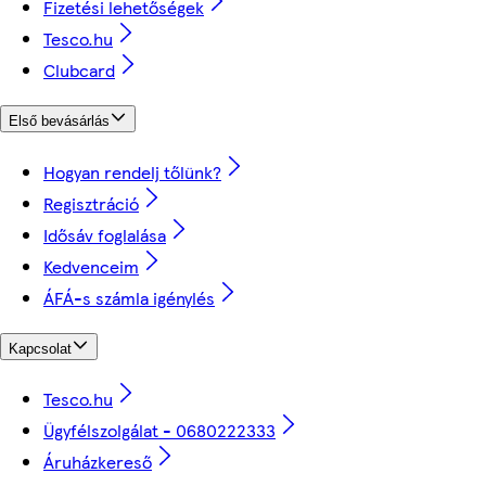
Fizetési lehetőségek
Tesco.hu
Clubcard
Első bevásárlás
Hogyan rendelj tőlünk?
Regisztráció
Idősáv foglalása
Kedvenceim
ÁFÁ-s számla igénylés
Kapcsolat
Tesco.hu
Ügyfélszolgálat - 0680222333
Áruházkereső