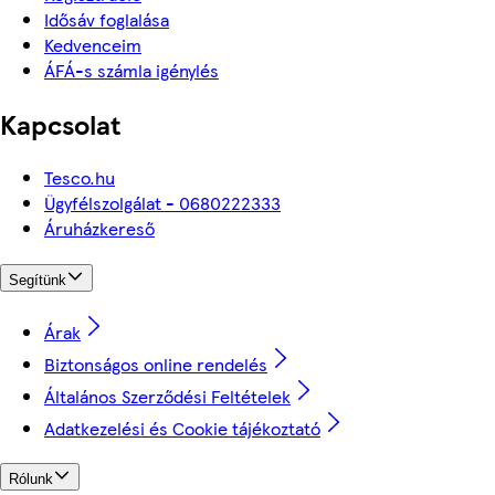
Idősáv foglalása
Kedvenceim
ÁFÁ-s számla igénylés
Kapcsolat
Tesco.hu
Ügyfélszolgálat - 0680222333
Áruházkereső
Segítünk
Árak
Biztonságos online rendelés
Általános Szerződési Feltételek
Adatkezelési és Cookie tájékoztató
Rólunk