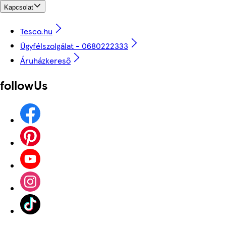
Kapcsolat
Tesco.hu
Ügyfélszolgálat - 0680222333
Áruházkereső
followUs