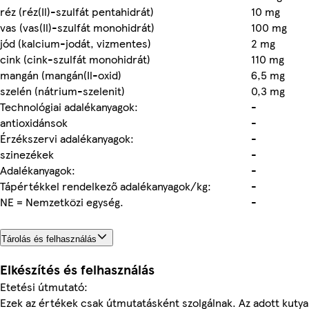
réz (réz(Il)-szulfát pentahidrát)
10 mg
vas (vas(Il)-szulfát monohidrát)
100 mg
jód (kalcium-jodát, vizmentes)
2 mg
cink (cink-szulfát monohidrát)
110 mg
mangán (mangán(Il-oxid)
6,5 mg
szelén (nátrium-szelenit)
0,3 mg
Technológiai adalékanyagok:
-
antioxidánsok
-
Érzékszervi adalékanyagok:
-
szinezékek
-
Adalékanyagok:
-
Tápértékkel rendelkező adalékanyagok/kg:
-
NE = Nemzetközi egység.
-
Tárolás és felhasználás
Elkészítés és felhasználás
Etetési útmutató:
Ezek az értékek csak útmutatásként szolgálnak. Az adott kutya 