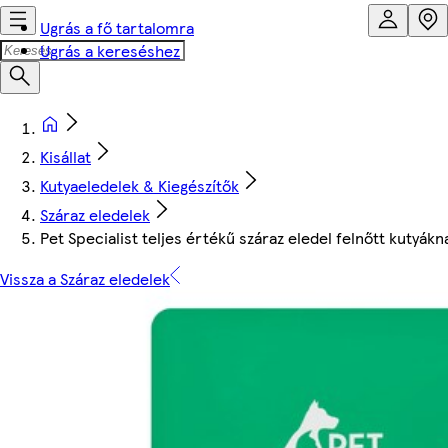
Ugrás a fő tartalomra
Ugrás a kereséshez
Kisállat
Kutyaeledelek & Kiegészítők
Száraz eledelek
Pet Specialist teljes értékű száraz eledel felnőtt kutyák
Vissza a Száraz eledelek