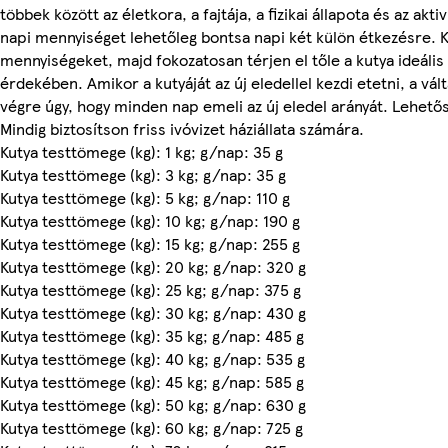
többek között az életkora, a fajtája, a fizikai állapota és az akti
napi mennyiséget lehetőleg bontsa napi két külön étkezésre. 
mennyiségeket, majd fokozatosan térjen el tőle a kutya ideális 
érdekében. Amikor a kutyáját az új eledellel kezdi etetni, a vá
végre úgy, hogy minden nap emeli az új eledel arányát. Lehető
Mindig biztosítson friss ivóvizet háziállata számára.
Kutya testtömege (kg): 1 kg; g/nap: 35 g
Kutya testtömege (kg): 3 kg; g/nap: 35 g
Kutya testtömege (kg): 5 kg; g/nap: 110 g
Kutya testtömege (kg): 10 kg; g/nap: 190 g
Kutya testtömege (kg): 15 kg; g/nap: 255 g
Kutya testtömege (kg): 20 kg; g/nap: 320 g
Kutya testtömege (kg): 25 kg; g/nap: 375 g
Kutya testtömege (kg): 30 kg; g/nap: 430 g
Kutya testtömege (kg): 35 kg; g/nap: 485 g
Kutya testtömege (kg): 40 kg; g/nap: 535 g
Kutya testtömege (kg): 45 kg; g/nap: 585 g
Kutya testtömege (kg): 50 kg; g/nap: 630 g
Kutya testtömege (kg): 60 kg; g/nap: 725 g