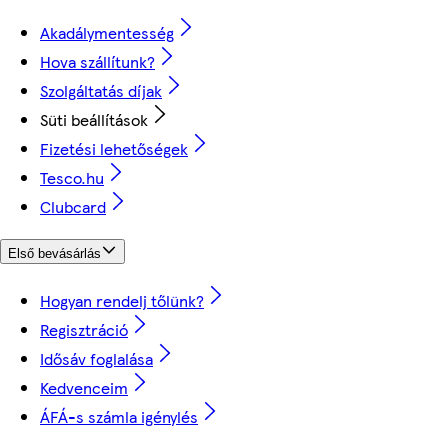
Akadálymentesség
Hova szállítunk?
Szolgáltatás díjak
Süti beállítások
Fizetési lehetőségek
Tesco.hu
Clubcard
Első bevásárlás
Hogyan rendelj tőlünk?
Regisztráció
Idősáv foglalása
Kedvenceim
ÁFÁ-s számla igénylés