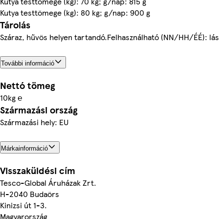
Kutya testtömege (kg): 70 kg; g/nap: 815 g
Kutya testtömege (kg): 80 kg; g/nap: 900 g
Tárolás
Száraz, hűvös helyen tartandó.Felhasználható (NN/HH/ÉÉ): lá
További információ
Nettó tömeg
10kg ℮
Származási ország
Származási hely: EU
Márkainformáció
Visszaküldési cím
Tesco-Global Áruházak Zrt.
H-2040 Budaörs
Kinizsi út 1-3.
Magyarország