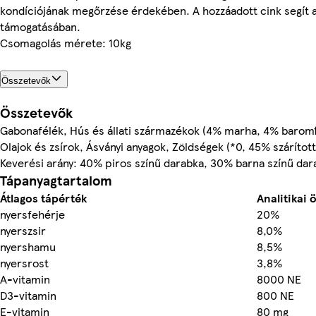
kondíciójának megőrzése érdekében. A hozzáadott cink segít 
támogatásában.
Csomagolás mérete: 10kg
Összetevők
Összetevők
Gabonafélék, Hús és állati származékok (4% marha, 4% baromf
Olajok és zsírok, Ásványi anyagok, Zöldségek (*0, 45% szárítot
Keverési arány: 40% piros színű darabka, 30% barna színű dar
Tápanyagtartalom
Átlagos tápérték
Analitikai 
nyersfehérje
20%
nyerszsir
8,0%
nyershamu
8,5%
nyersrost
3,8%
A-vitamin
8000 NE
D3-vitamin
800 NE
E-vitamin
80 mg