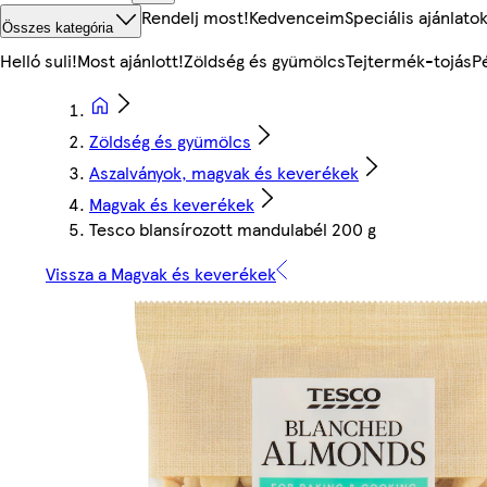
Rendelj most!
Kedvenceim
Speciális ajánlato
Összes kategória
Helló suli!
Most ajánlott!
Zöldség és gyümölcs
Tejtermék-tojás
P
Zöldség és gyümölcs
Aszalványok, magvak és keverékek
Magvak és keverékek
Tesco blansírozott mandulabél 200 g
Vissza a Magvak és keverékek