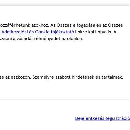
 hozzáférhetünk azokhoz. Az Összes elfogadása és az Összes
z
Adatkezelési és Cookie tájékoztató
linkre kattintva is. A
szabni a vásárlási élményedet az oldalon.
ése az eszközön. Személyre szabott hirdetések és tartalmak,
Bejelentkezés
Regisztráció