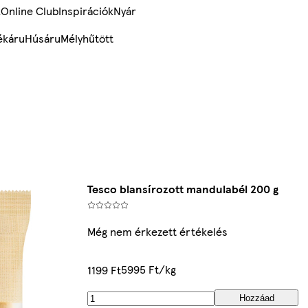
k
Online Club
Inspirációk
Nyár
ékáru
Húsáru
Mélyhűtött
Tesco blansírozott mandulabél 200 g
Még nem érkezett értékelés
5995 Ft/kg
1199 Ft
Hozzáad