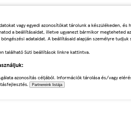
datokat vagy egyedi azonosítókat tárolunk a készülékeden, és
atod a beállításaidat, illetve ugyanezt bármikor megteheted a
 böngészési adataidat. A beállításaid alapján személyre tudjuk 
található Süti beállítások linkre kattintva.
sználjuk:
sgálata azonosítás céljából. Információk tárolása és/vagy elér
tásfejlesztés.
Partnereink listája