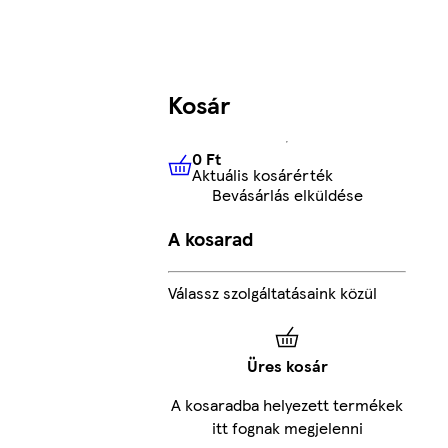
Kosár
0 Ft
Aktuális kosárérték
0 Ft
Aktuális kosárérték
Bevásárlás elküldése
A kosarad
Válassz szolgáltatásaink közül
Üres kosár
A kosaradba helyezett termékek
itt fognak megjelenni