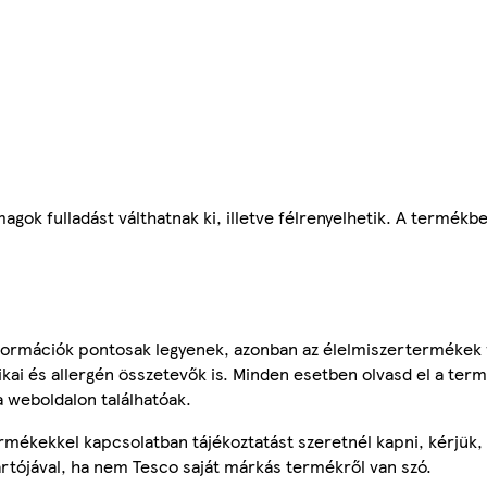
gok fulladást válthatnak ki, illetve félrenyelhetik. A termékb
ormációk pontosak legyenek, azonban az élelmiszertermékek
tikai és allergén összetevők is. Minden esetben olvasd el a ter
a weboldalon találhatóak.
mékekkel kapcsolatban tájékoztatást szeretnél kapni, kérjük, 
ártójával, ha nem Tesco saját márkás termékről van szó.