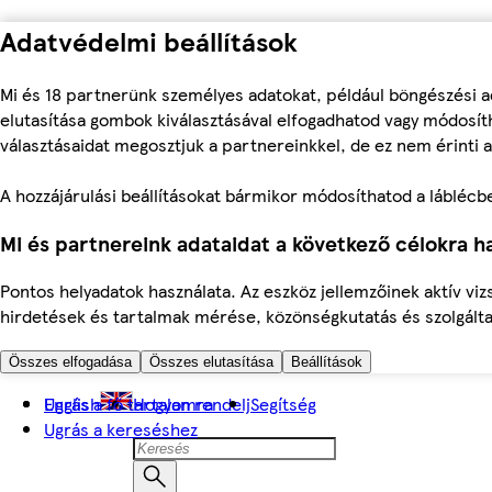
Adatvédelmi beállítások
Mi és 18 partnerünk személyes adatokat, például böngészési a
elutasítása gombok kiválasztásával elfogadhatod vagy módosíth
választásaidat megosztjuk a partnereinkkel, de ez nem érinti a
A hozzájárulási beállításokat bármikor módosíthatod a láblécben 
Mi és partnereink adataidat a következő célokra ha
Pontos helyadatok használata. Az eszköz jellemzőinek aktív viz
hirdetések és tartalmak mérése, közönségkutatás és szolgálta
Összes elfogadása
Összes elutasítása
Beállítások
Ugrás a fő tartalomra
English
Hogyan rendelj
Segítség
Ugrás a kereséshez