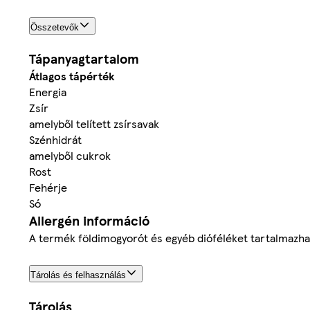
Összetevők
Tápanyagtartalom
Átlagos tápérték
Energia
Zsír
amelyből telített zsírsavak
Szénhidrát
amelyből cukrok
Rost
Fehérje
Só
Allergén információ
A termék földimogyorót és egyéb dióféléket tartalmazha
Tárolás és felhasználás
Tárolás