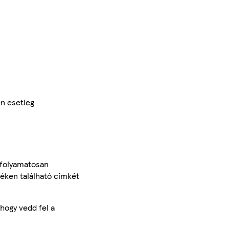
en esetleg
 folyamatosan
méken található címkét
hogy vedd fel a