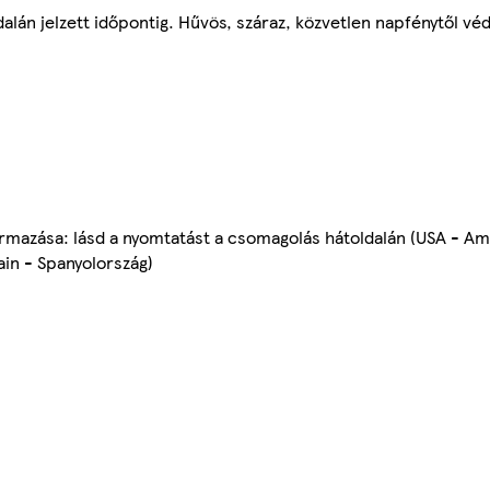
lán jelzett időpontig. Hűvös, száraz, közvetlen napfénytől véd
rmazása: lásd a nyomtatást a csomagolás hátoldalán (USA - Am
ain - Spanyolország)