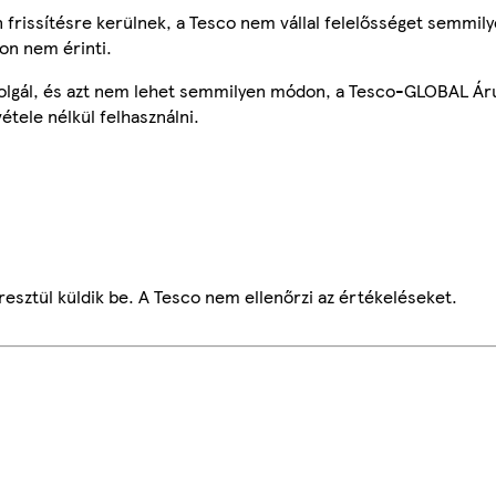
frissítésre kerülnek, a Tesco nem vállal felelősséget semmily
on nem érinti.
szolgál, és azt nem lehet semmilyen módon, a Tesco-GLOBAL Ár
étele nélkül felhasználni.
esztül küldik be. A Tesco nem ellenőrzi az értékeléseket.