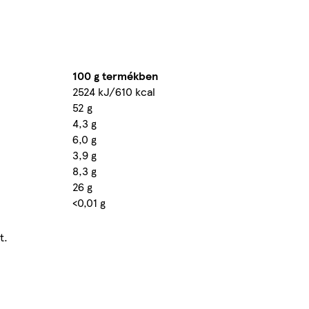
100 g termékben
2524 kJ/610 kcal
52 g
4,3 g
6,0 g
3,9 g
8,3 g
26 g
<0,01 g
t.