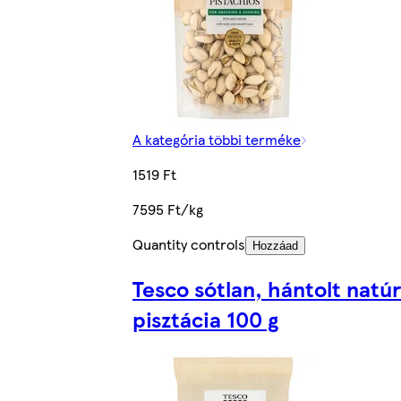
A kategória többi terméke
1519 Ft
7595 Ft/kg
Quantity controls
Hozzáad
Tesco sótlan, hántolt natúr
pisztácia 100 g