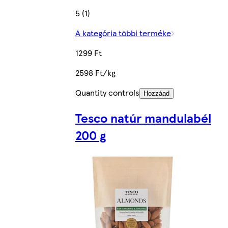
5 (1)
A kategória többi terméke
1299 Ft
2598 Ft/kg
Quantity controls
Hozzáad
Tesco natúr mandulabél
200 g