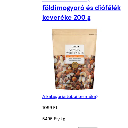
földimogyoró és diófélék
keveréke 200 g
A kategória többi terméke
1099 Ft
5495 Ft/kg