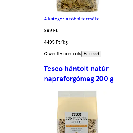
A kategória többi terméke
899 Ft
4495 Ft/kg
Quantity controls
Hozzáad
Tesco hántolt natúr
napraforgómag 200 g