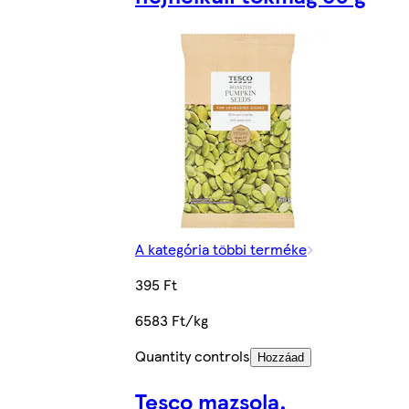
A kategória többi terméke
395 Ft
6583 Ft/kg
Quantity controls
Hozzáad
Tesco mazsola,