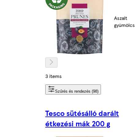
Aszalt
gyümölcs
3 items
Szűrés és rendezés (98)
Tesco sütésálló darált
étkezési mák 200 g