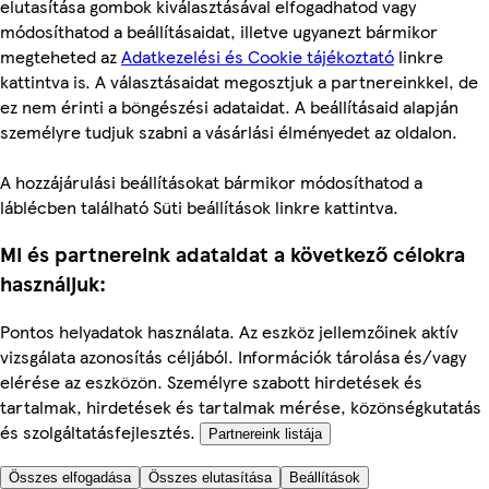
elutasítása gombok kiválasztásával elfogadhatod vagy
módosíthatod a beállításaidat, illetve ugyanezt bármikor
megteheted az
Adatkezelési és Cookie tájékoztató
linkre
kattintva is. A választásaidat megosztjuk a partnereinkkel, de
ez nem érinti a böngészési adataidat. A beállításaid alapján
személyre tudjuk szabni a vásárlási élményedet az oldalon.
A hozzájárulási beállításokat bármikor módosíthatod a
láblécben található Süti beállítások linkre kattintva.
Mi és partnereink adataidat a következő célokra
használjuk:
Pontos helyadatok használata. Az eszköz jellemzőinek aktív
vizsgálata azonosítás céljából. Információk tárolása és/vagy
elérése az eszközön. Személyre szabott hirdetések és
tartalmak, hirdetések és tartalmak mérése, közönségkutatás
és szolgáltatásfejlesztés.
Partnereink listája
Összes elfogadása
Összes elutasítása
Beállítások