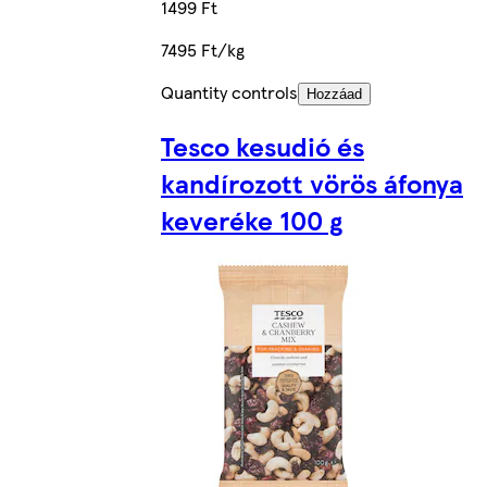
1499 Ft
7495 Ft/kg
Quantity controls
Hozzáad
Tesco kesudió és
kandírozott vörös áfonya
keveréke 100 g