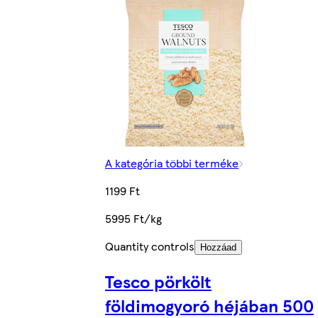
A kategória többi terméke
1199 Ft
5995 Ft/kg
Quantity controls
Hozzáad
Tesco pörkölt
földimogyoró héjában 500