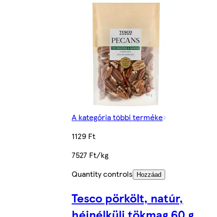
A kategória többi terméke
1129 Ft
7527 Ft/kg
Quantity controls
Hozzáad
Tesco pörkölt, natúr,
héjnélküli tökmag 60 g