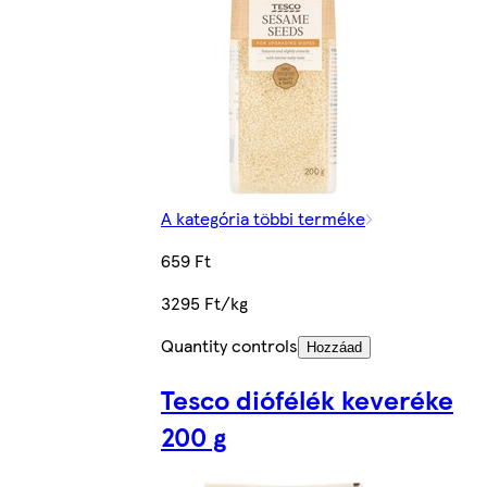
A kategória többi terméke
659 Ft
3295 Ft/kg
Quantity controls
Hozzáad
Tesco diófélék keveréke
200 g