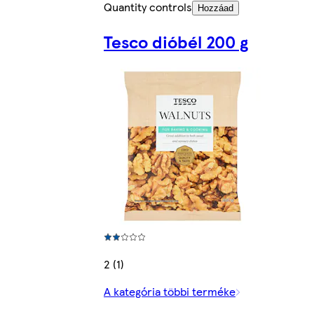
Quantity controls
Hozzáad
Tesco dióbél 200 g
2 (1)
A kategória többi terméke