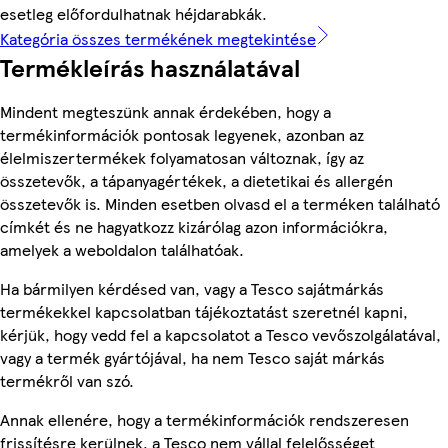
esetleg előfordulhatnak héjdarabkák.
Kategória összes termékének megtekintése
Termékleírás használatával
Mindent megteszünk annak érdekében, hogy a
termékinformációk pontosak legyenek, azonban az
élelmiszertermékek folyamatosan változnak, így az
összetevők, a tápanyagértékek, a dietetikai és allergén
összetevők is. Minden esetben olvasd el a terméken található
címkét és ne hagyatkozz kizárólag azon információkra,
amelyek a weboldalon találhatóak.
Ha bármilyen kérdésed van, vagy a Tesco sajátmárkás
termékekkel kapcsolatban tájékoztatást szeretnél kapni,
kérjük, hogy vedd fel a kapcsolatot a Tesco vevőszolgálatával,
vagy a termék gyártójával, ha nem Tesco saját márkás
termékről van szó.
Annak ellenére, hogy a termékinformációk rendszeresen
frissítésre kerülnek, a Tesco nem vállal felelősséget