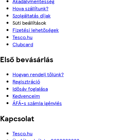
Akadálymentesség
Hova szállítunk?
Szolgáltatás díjak
Süti beállítások
Fizetési lehetőségek
Tesco.hu
Clubcard
Első bevásárlás
Hogyan rendelj tőlünk?
Regisztráció
Idősáv foglalása
Kedvenceim
ÁFÁ-s számla igénylés
Kapcsolat
Tesco.hu