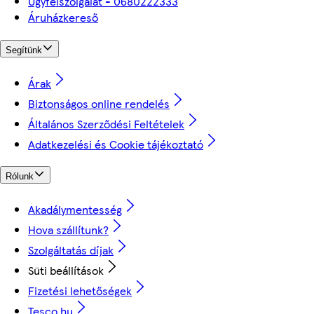
Ügyfélszolgálat - 0680222333
Áruházkereső
Segítünk
Árak
Biztonságos online rendelés
Általános Szerződési Feltételek
Adatkezelési és Cookie tájékoztató
Rólunk
Akadálymentesség
Hova szállítunk?
Szolgáltatás díjak
Süti beállítások
Fizetési lehetőségek
Tesco.hu