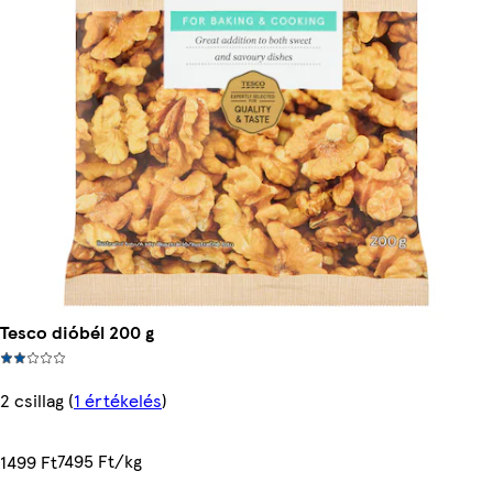
Tesco dióbél 200 g
2 csillag
(
1 értékelés
)
7495 Ft/kg
1499 Ft