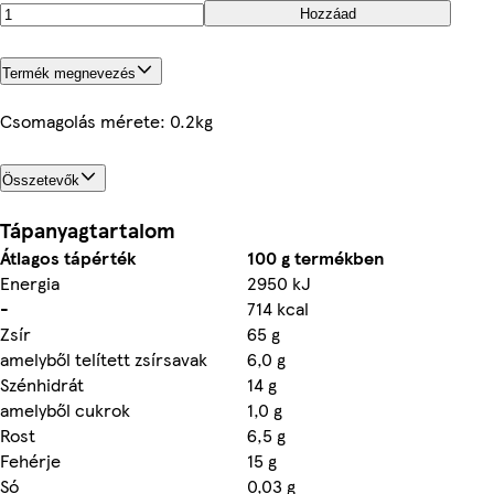
Hozzáad
Termék megnevezés
Csomagolás mérete: 0.2kg
Összetevők
Tápanyagtartalom
Átlagos tápérték
100 g termékben
Energia
2950 kJ
-
714 kcal
Zsír
65 g
amelyből telített zsírsavak
6,0 g
Szénhidrát
14 g
amelyből cukrok
1,0 g
Rost
6,5 g
Fehérje
15 g
Só
0,03 g