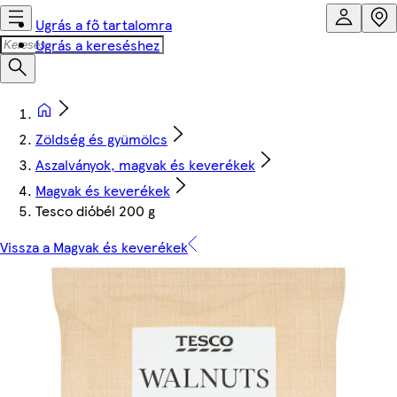
Ugrás a fő tartalomra
Ugrás a kereséshez
Zöldség és gyümölcs
Aszalványok, magvak és keverékek
Magvak és keverékek
Tesco dióbél 200 g
Vissza a Magvak és keverékek