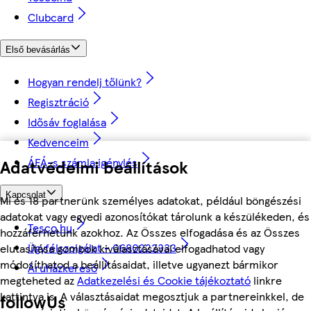
Clubcard
Első bevásárlás
Hogyan rendelj tőlünk?
Regisztráció
Idősáv foglalása
Kedvenceim
ÁFÁ-s számla igénylés
Adatvédelmi beállítások
Kapcsolat
Mi és 18 partnerünk személyes adatokat, például böngészési
adatokat vagy egyedi azonosítókat tárolunk a készülékeden, és
Tesco.hu
hozzáférhetünk azokhoz. Az Összes elfogadása és az Összes
Ügyfélszolgálat - 0680222333
elutasítása gombok kiválasztásával elfogadhatod vagy
módosíthatod a beállításaidat, illetve ugyanezt bármikor
Áruházkereső
megteheted az
Adatkezelési és Cookie tájékoztató
linkre
kattintva is. A választásaidat megosztjuk a partnereinkkel, de
followUs