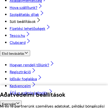
Akadálymentesség
Hova szállítunk?
Szolgáltatás díjak
Süti beállítások
Fizetési lehetőségek
Tesco.hu
Clubcard
Első bevásárlás
Hogyan rendelj tőlünk?
Regisztráció
Idősáv foglalása
Kedvenceim
ÁFÁ-s számla igénylés
Adatvédelmi beállítások
Kapcsolat
Mi és 18 partnerünk személyes adatokat, például böngészési