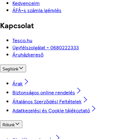
Kedvenceim
ÁFÁ-s számla igénylés
Kapcsolat
Tesco.hu
Ügyfélszolgálat - 0680222333
Áruházkereső
Segítünk
Árak
Biztonságos online rendelés
Általános Szerződési Feltételek
Adatkezelési és Cookie tájékoztató
Rólunk