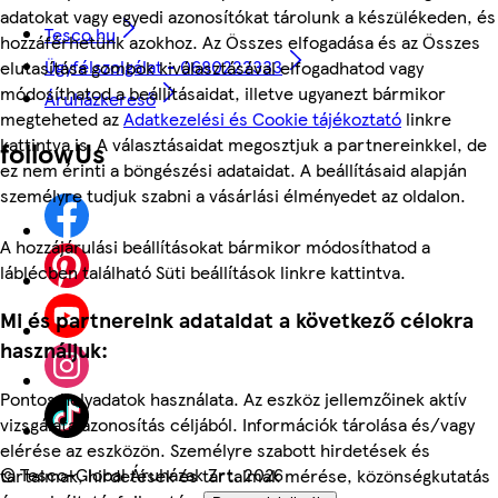
adatokat vagy egyedi azonosítókat tárolunk a készülékeden, és
Tesco.hu
hozzáférhetünk azokhoz. Az Összes elfogadása és az Összes
Ügyfélszolgálat - 0680222333
elutasítása gombok kiválasztásával elfogadhatod vagy
módosíthatod a beállításaidat, illetve ugyanezt bármikor
Áruházkereső
megteheted az
Adatkezelési és Cookie tájékoztató
linkre
kattintva is. A választásaidat megosztjuk a partnereinkkel, de
followUs
ez nem érinti a böngészési adataidat. A beállításaid alapján
személyre tudjuk szabni a vásárlási élményedet az oldalon.
A hozzájárulási beállításokat bármikor módosíthatod a
láblécben található Süti beállítások linkre kattintva.
Mi és partnereink adataidat a következő célokra
használjuk:
Pontos helyadatok használata. Az eszköz jellemzőinek aktív
vizsgálata azonosítás céljából. Információk tárolása és/vagy
elérése az eszközön. Személyre szabott hirdetések és
©
Tesco-Global Áruházak Zrt. 2026
tartalmak, hirdetések és tartalmak mérése, közönségkutatás