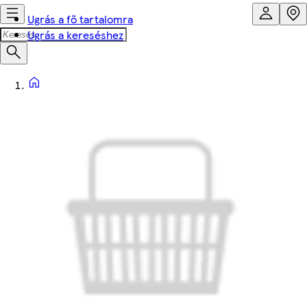
Ugrás a fő tartalomra
Ugrás a kereséshez