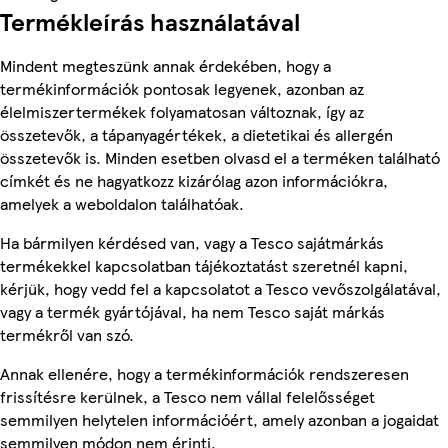
Termékleírás használatával
Mindent megteszünk annak érdekében, hogy a
termékinformációk pontosak legyenek, azonban az
élelmiszertermékek folyamatosan változnak, így az
összetevők, a tápanyagértékek, a dietetikai és allergén
összetevők is. Minden esetben olvasd el a terméken található
címkét és ne hagyatkozz kizárólag azon információkra,
amelyek a weboldalon találhatóak.
Ha bármilyen kérdésed van, vagy a Tesco sajátmárkás
termékekkel kapcsolatban tájékoztatást szeretnél kapni,
kérjük, hogy vedd fel a kapcsolatot a Tesco vevőszolgálatával,
vagy a termék gyártójával, ha nem Tesco saját márkás
termékről van szó.
Annak ellenére, hogy a termékinformációk rendszeresen
frissítésre kerülnek, a Tesco nem vállal felelősséget
semmilyen helytelen információért, amely azonban a jogaidat
semmilyen módon nem érinti.