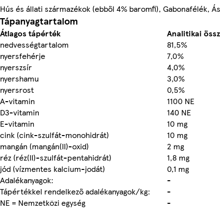
Hús és állati származékok (ebből 4% baromfi), Gabonafélék, Ás
Tápanyagtartalom
Átlagos tápérték
Analitikai öss
nedvességtartalom
81,5%
nyersfehérje
7,0%
nyerszsír
4,0%
nyershamu
3,0%
nyersrost
0,5%
A-vitamin
1100 NE
D3-vitamin
140 NE
E-vitamin
10 mg
cink (cink-szulfát-monohidrát)
10 mg
mangán (mangán(II)-oxid)
2 mg
réz (réz(II)-szulfát-pentahidrát)
1,8 mg
jód (vízmentes kalcium-jodát)
0,1 mg
Adalékanyagok:
-
Tápértékkel rendelkező adalékanyagok/kg:
-
NE = Nemzetközi egység
-