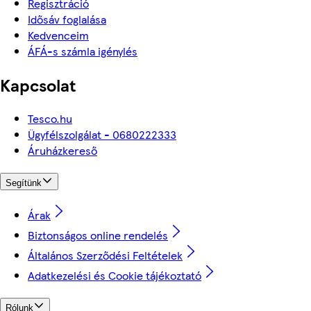
Regisztráció
Idősáv foglalása
Kedvenceim
ÁFÁ-s számla igénylés
Kapcsolat
Tesco.hu
Ügyfélszolgálat - 0680222333
Áruházkereső
Segítünk
Árak
Biztonságos online rendelés
Általános Szerződési Feltételek
Adatkezelési és Cookie tájékoztató
Rólunk