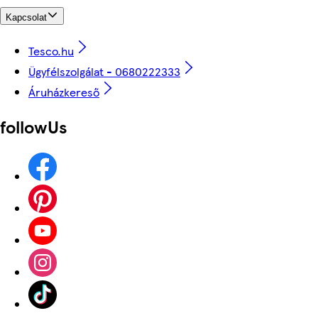
Kapcsolat
Tesco.hu
Ügyfélszolgálat - 0680222333
Áruházkereső
followUs