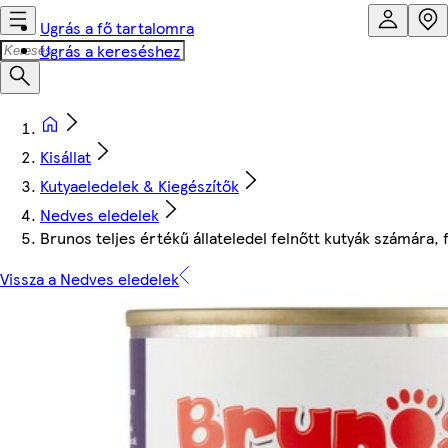
Ugrás a fő tartalomra
Ugrás a kereséshez
Kisállat
Kutyaeledelek & Kiegészítők
Nedves eledelek
Brunos teljes értékű állateledel felnőtt kutyák számára, 
Vissza a Nedves eledelek