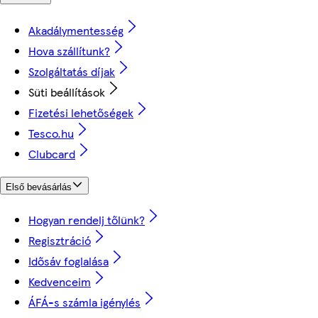
Akadálymentesség
Hova szállítunk?
Szolgáltatás díjak
Süti beállítások
Fizetési lehetőségek
Tesco.hu
Clubcard
Első bevásárlás
Hogyan rendelj tőlünk?
Regisztráció
Idősáv foglalása
Kedvenceim
ÁFÁ-s számla igénylés