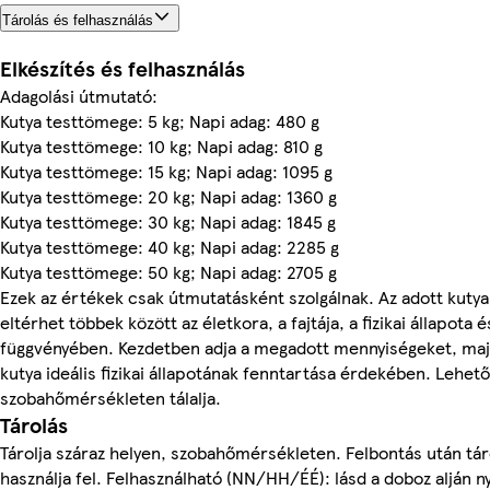
Tárolás és felhasználás
Elkészítés és felhasználás
Adagolási útmutató:
Kutya testtömege: 5 kg; Napi adag: 480 g
Kutya testtömege: 10 kg; Napi adag: 810 g
Kutya testtömege: 15 kg; Napi adag: 1095 g
Kutya testtömege: 20 kg; Napi adag: 1360 g
Kutya testtömege: 30 kg; Napi adag: 1845 g
Kutya testtömege: 40 kg; Napi adag: 2285 g
Kutya testtömege: 50 kg; Napi adag: 2705 g
Ezek az értékek csak útmutatásként szolgálnak. Az adott kutya 
eltérhet többek között az életkora, a fajtája, a fizikai állapota és
függvényében. Kezdetben adja a megadott mennyiségeket, majd 
kutya ideális fizikai állapotának fenntartása érdekében. Lehet
szobahőmérsékleten tálalja.
Tárolás
Tárolja száraz helyen, szobahőmérsékleten. Felbontás után tár
használja fel. Felhasználható (NN/HH/ÉÉ): lásd a doboz alján 