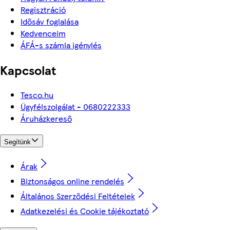
Regisztráció
Idősáv foglalása
Kedvenceim
ÁFÁ-s számla igénylés
Kapcsolat
Tesco.hu
Ügyfélszolgálat - 0680222333
Áruházkereső
Segítünk
Árak
Biztonságos online rendelés
Általános Szerződési Feltételek
Adatkezelési és Cookie tájékoztató