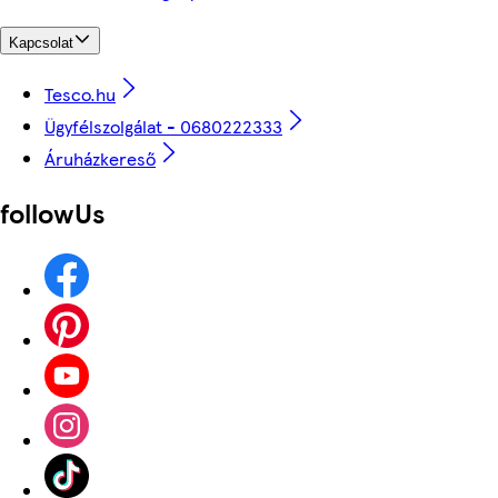
Kapcsolat
Tesco.hu
Ügyfélszolgálat - 0680222333
Áruházkereső
followUs