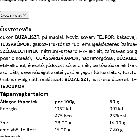
Összetevők
Összetevők
cukor,
BÚZALISZT
, pálmaolaj, ivóvíz, sovány
TEJPOR
, kakaóvaj
TEJSAVÓPOR
, glükóz-fruktóz szirup, emulgeálószerek (zsírsav
SZÓJALECITINEK
, nátrium-sztearoil-2-laktilát, zsírsavak polig
poliricinoleát),
TOJÁSSÁRGÁJAPOR
, napraforgóolaj,
BÚZAGL
etil-alkohol, élesztő, jódozott só, aromák, tartósítószerek (k
szorbát), savanyúságot szabályozó anyagok (difoszfátok, foszfo
(nátrium-alginát), malátázott
BÚZALISZT
, lisztkezelőszerek (L
TEJCUKOR
Tápanyagtartalom
Átlagos tápérték
per 100g
50 g
Energia
1982 kJ
991 kJ
-
475 kcal
237kcal
Zsír
28.00 g
14.00 g
amelyből telített
15.00 g
7.40 g
zsírsavak