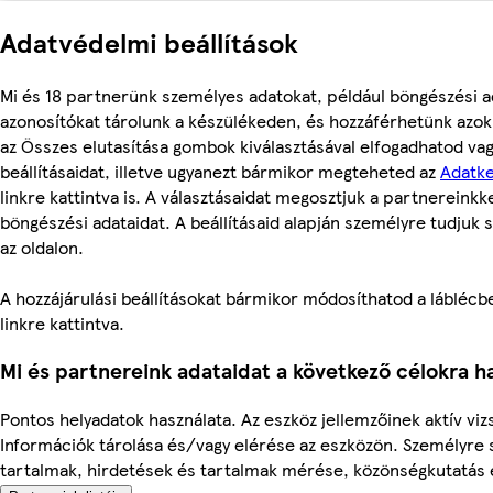
Adatvédelmi beállítások
Mi és 18 partnerünk személyes adatokat, például böngészési a
azonosítókat tárolunk a készülékeden, és hozzáférhetünk azok
az Összes elutasítása gombok kiválasztásával elfogadhatod va
beállításaidat, illetve ugyanezt bármikor megteheted az
Adatke
linkre kattintva is. A választásaidat megosztjuk a partnereinkke
böngészési adataidat. A beállításaid alapján személyre tudjuk 
az oldalon.
A hozzájárulási beállításokat bármikor módosíthatod a láblécben
linkre kattintva.
Mi és partnereink adataidat a következő célokra ha
Pontos helyadatok használata. Az eszköz jellemzőinek aktív vizs
Információk tárolása és/vagy elérése az eszközön. Személyre 
tartalmak, hirdetések és tartalmak mérése, közönségkutatás és