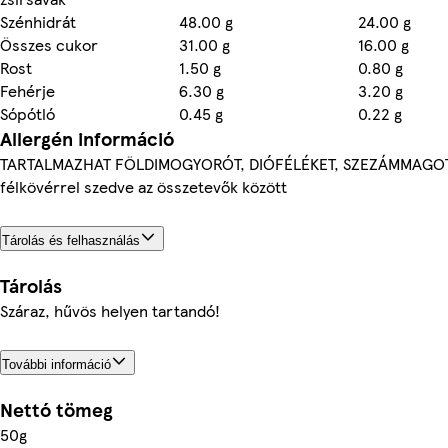
Szénhidrát
48.00 g
24.00 g
Összes cukor
31.00 g
16.00 g
Rost
1.50 g
0.80 g
Fehérje
6.30 g
3.20 g
Sópótló
0.45 g
0.22 g
Allergén információ
TARTALMAZHAT FÖLDIMOGYORÓT, DIÓFÉLÉKET, SZEZÁMMAGOT.A
félkövérrel szedve az összetevők között
Tárolás és felhasználás
Tárolás
Száraz, hűvös helyen tartandó!
További információ
Nettó tömeg
50g