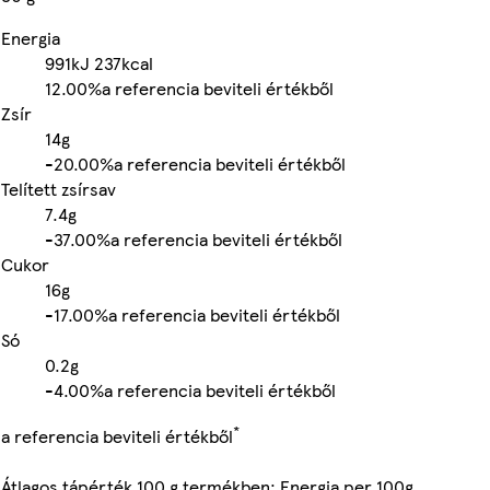
Energia
991kJ
237kcal
12.00%
a referencia beviteli értékből
Zsír
14g
-
20.00%
a referencia beviteli értékből
Telített zsírsav
7.4g
-
37.00%
a referencia beviteli értékből
Cukor
16g
-
17.00%
a referencia beviteli értékből
Só
0.2g
-
4.00%
a referencia beviteli értékből
*
a referencia beviteli értékből
Átlagos tápérték 100 g termékben: Energia per 100g