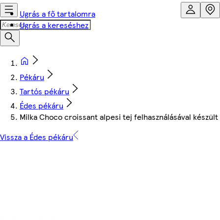
Ugrás a fő tartalomra
Ugrás a kereséshez
Pékáru
Tartós pékáru
Édes pékáru
Milka Choco croissant alpesi tej felhasználásával készült
Vissza a Édes pékáru