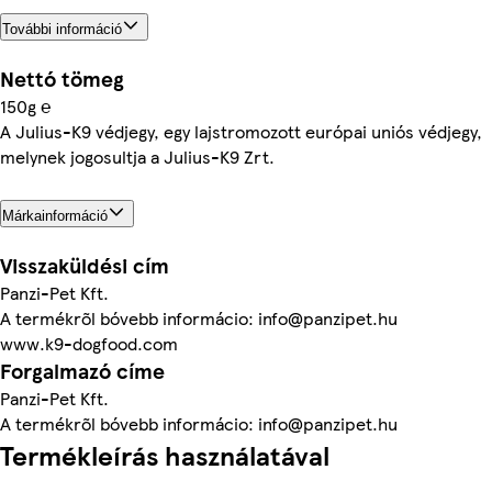
További információ
Nettó tömeg
150g ℮
A Julius-K9 védjegy, egy lajstromozott európai uniós védjegy,
melynek jogosultja a Julius-K9 Zrt.
Márkainformáció
Visszaküldési cím
Panzi-Pet Kft.
A termékrõl bóvebb informácio: info@panzipet.hu
www.k9-dogfood.com
Forgalmazó címe
Panzi-Pet Kft.
A termékrõl bóvebb informácio: info@panzipet.hu
Termékleírás használatával