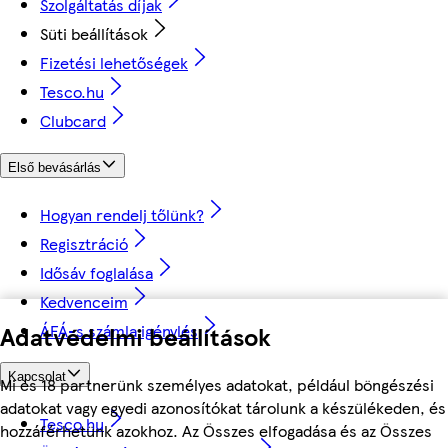
Szolgáltatás díjak
Süti beállítások
Fizetési lehetőségek
Tesco.hu
Clubcard
Első bevásárlás
Hogyan rendelj tőlünk?
Regisztráció
Idősáv foglalása
Kedvenceim
ÁFÁ-s számla igénylés
Adatvédelmi beállítások
Kapcsolat
Mi és 18 partnerünk személyes adatokat, például böngészési
adatokat vagy egyedi azonosítókat tárolunk a készülékeden, és
Tesco.hu
hozzáférhetünk azokhoz. Az Összes elfogadása és az Összes