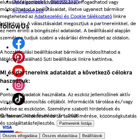
Ügyfélszolgálat - 0680222333
elutasítása gombok kiválasztásával elfogadhatod vagy
módosíthatod a beállításaidat, illetve ugyanezt bármikor
Áruházkereső
megteheted az
Adatkezelési és Cookie tájékoztató
linkre
kattintva is. A választásaidat megosztjuk a partnereinkkel, de
followUs
ez nem érinti a böngészési adataidat. A beállításaid alapján
személyre tudjuk szabni a vásárlási élményedet az oldalon.
A hozzájárulási beállításokat bármikor módosíthatod a
láblécben található Süti beállítások linkre kattintva.
Mi és partnereink adataidat a következő célokra
használjuk:
Pontos helyadatok használata. Az eszköz jellemzőinek aktív
vizsgálata azonosítás céljából. Információk tárolása és/vagy
elérése az eszközön. Személyre szabott hirdetések és
©
Tesco-Global Áruházak Zrt. 2026
tartalmak, hirdetések és tartalmak mérése, közönségkutatás
és szolgáltatásfejlesztés.
Partnereink listája
Összes elfogadása
Összes elutasítása
Beállítások