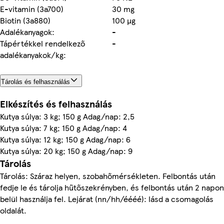
E-vitamin (3a700)
30 mg
Biotin (3a880)
100 µg
Adalékanyagok:
-
Tápértékkel rendelkező
-
adalékanyakok/kg:
Tárolás és felhasználás
Elkészítés és felhasználás
Kutya súlya: 3 kg; 150 g Adag/nap: 2,5
Kutya súlya: 7 kg; 150 g Adag/nap: 4
Kutya súlya: 12 kg; 150 g Adag/nap: 6
Kutya súlya: 20 kg; 150 g Adag/nap: 9
Tárolás
Tárolás: Száraz helyen, szobahőmérsékleten. Felbontás után
fedje le és tárolja hűtőszekrényben, és felbontás után 2 napon
belül használja fel. Lejárat (nn/hh/éééé): lásd a csomagolás
oldalát.