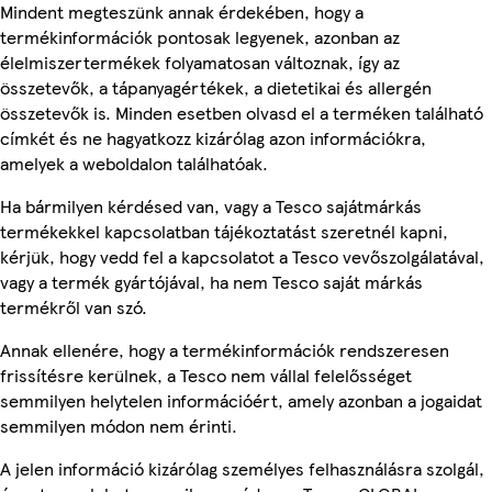
Mindent megteszünk annak érdekében, hogy a
termékinformációk pontosak legyenek, azonban az
élelmiszertermékek folyamatosan változnak, így az
összetevők, a tápanyagértékek, a dietetikai és allergén
összetevők is. Minden esetben olvasd el a terméken található
címkét és ne hagyatkozz kizárólag azon információkra,
amelyek a weboldalon találhatóak.
Ha bármilyen kérdésed van, vagy a Tesco sajátmárkás
termékekkel kapcsolatban tájékoztatást szeretnél kapni,
kérjük, hogy vedd fel a kapcsolatot a Tesco vevőszolgálatával,
vagy a termék gyártójával, ha nem Tesco saját márkás
termékről van szó.
Annak ellenére, hogy a termékinformációk rendszeresen
frissítésre kerülnek, a Tesco nem vállal felelősséget
semmilyen helytelen információért, amely azonban a jogaidat
semmilyen módon nem érinti.
A jelen információ kizárólag személyes felhasználásra szolgál,