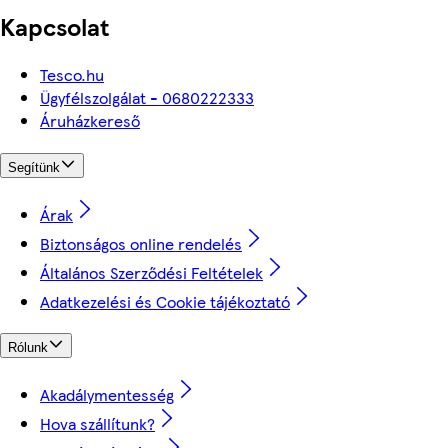
Kapcsolat
Tesco.hu
Ügyfélszolgálat - 0680222333
Áruházkereső
Segítünk
Árak
Biztonságos online rendelés
Általános Szerződési Feltételek
Adatkezelési és Cookie tájékoztató
Rólunk
Akadálymentesség
Hova szállítunk?