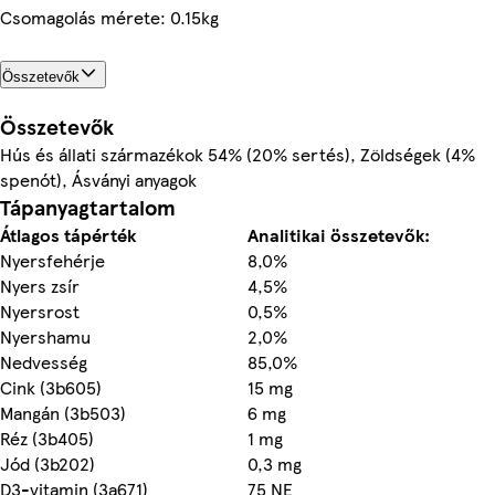
Csomagolás mérete: 0.15kg
Összetevők
Összetevők
Hús és állati származékok 54% (20% sertés), Zöldségek (4%
spenót), Ásványi anyagok
Tápanyagtartalom
Átlagos tápérték
Analitikai összetevők:
Nyersfehérje
8,0%
Nyers zsír
4,5%
Nyersrost
0,5%
Nyershamu
2,0%
Nedvesség
85,0%
Cink (3b605)
15 mg
Mangán (3b503)
6 mg
Réz (3b405)
1 mg
Jód (3b202)
0,3 mg
D3-vitamin (3a671)
75 NE