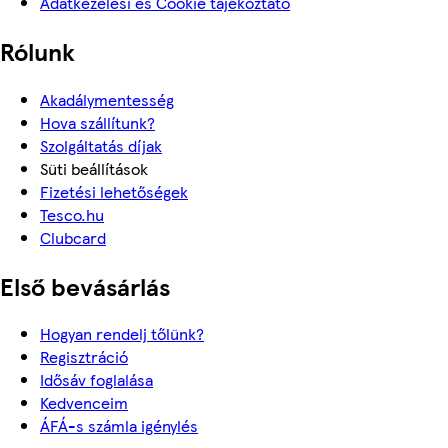
Adatkezelési és Cookie tájékoztató
Rólunk
Akadálymentesség
Hova szállítunk?
Szolgáltatás díjak
Süti beállítások
Fizetési lehetőségek
Tesco.hu
Clubcard
Első bevásárlás
Hogyan rendelj tőlünk?
Regisztráció
Idősáv foglalása
Kedvenceim
ÁFÁ-s számla igénylés