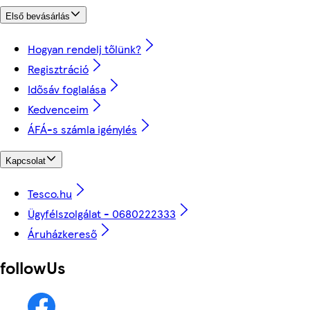
Első bevásárlás
Hogyan rendelj tőlünk?
Regisztráció
Idősáv foglalása
Kedvenceim
ÁFÁ-s számla igénylés
Kapcsolat
Tesco.hu
Ügyfélszolgálat - 0680222333
Áruházkereső
followUs