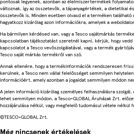
pontosak legyenek, azonban az élelmiszertermékek folyamato
változnak, így az összetevők, a tápanyagértékek, a dietetikai és
összetevők is. Minden esetben olvasd el a terméken található
hagyatkozz kizárólag azon információkra, amelyek a weboldalon
Ha bármilyen kérdésed van, vagy a Tesco sajátmárkás termék
kapcsolatban tájékoztatást szeretnél kapni, kérjük, hogy vedd 
kapcsolatot a Tesco vevőszolgálatával, vagy a termék gyártójá
Tesco saját márkás termékről van szó.
Annak ellenére, hogy a termékinformációk rendszeresen friss
kerülnek, a Tesco nem vállal felelősséget semmilyen helytelen
információért, amely azonban a jogaidat semmilyen módon nem
A jelen információ kizárólag személyes felhasználásra szolgál,
lehet semmilyen módon, a Tesco-GLOBAL Áruházak Zrt. előzet
hozzájárulása nélkül, vagy megfelelő tudomásul vétele nélkül f
©TESCO-GLOBAL Zrt.
Még nincsenek értékelések