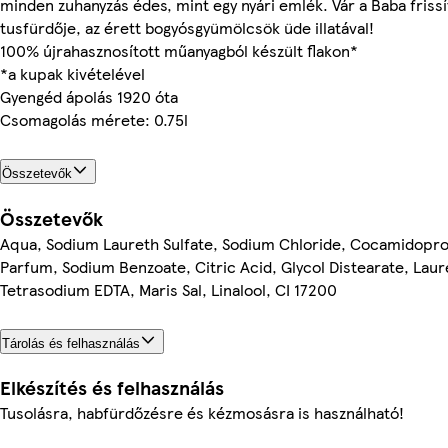
minden zuhanyzás édes, mint egy nyári emlék. Vár a Baba frissí
tusfürdője, az érett bogyósgyümölcsök üde illatával!
100% újrahasznosított műanyagból készült flakon*
*a kupak kivételével
Gyengéd ápolás 1920 óta
Csomagolás mérete: 0.75l
Összetevők
Összetevők
Aqua, Sodium Laureth Sulfate, Sodium Chloride, Cocamidopro
Parfum, Sodium Benzoate, Citric Acid, Glycol Distearate, Laur
Tetrasodium EDTA, Maris Sal, Linalool, CI 17200
Tárolás és felhasználás
Elkészítés és felhasználás
Tusolásra, habfürdőzésre és kézmosásra is használható!