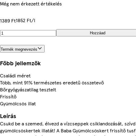
Még nem érkezett értékelés
1852 Ft/l
1389 Ft
Hozzáad
Termék megnevezés
Főbb jellemzők
Családi méret
Több, mint 91% természetes eredetű összetevő
Bőrgyógyászatilag tesztelt
Frissítő
Gyümölcsös illat
Leírás
Csukd be a szemed, élvezd a vízcseppek csiklandozását, szív
gyümölcsöskertek illatát! A Baba Gyümölcsöskert frissítő tus