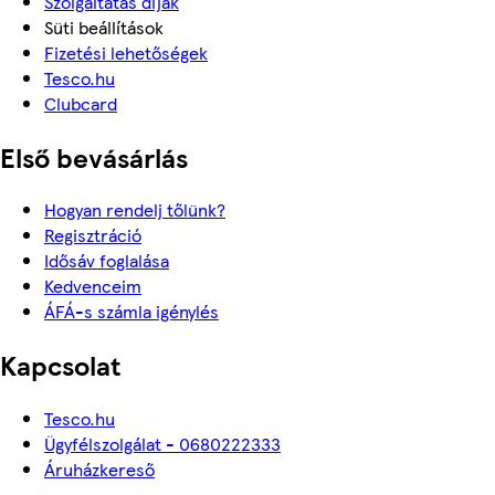
Szolgáltatás díjak
Süti beállítások
Fizetési lehetőségek
Tesco.hu
Clubcard
Első bevásárlás
Hogyan rendelj tőlünk?
Regisztráció
Idősáv foglalása
Kedvenceim
ÁFÁ-s számla igénylés
Kapcsolat
Tesco.hu
Ügyfélszolgálat - 0680222333
Áruházkereső