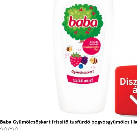
Baba Gyümölcsöskert frissítő tusfürdő bogyósgyümölcs illa