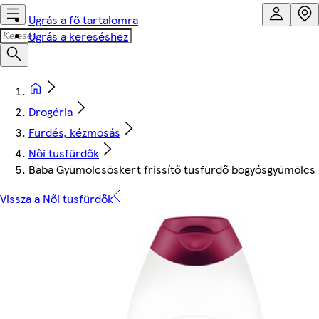
Ugrás a fő tartalomra
Ugrás a kereséshez
Drogéria
Fürdés, kézmosás
Női tusfürdők
Baba Gyümölcsöskert frissítő tusfürdő bogyósgyümölcs il
Vissza a Női tusfürdők