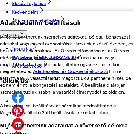
Idősáv foglalása
Kedvenceim
Adatvédelmi beállítások
ÁFÁ-s számla igénylés
Kapcsolat
Mi és 18 partnerünk személyes adatokat, például böngészési
adatokat vagy egyedi azonosítókat tárolunk a készülékeden, és
Tesco.hu
hozzáférhetünk azokhoz. Az Összes elfogadása és az Összes
Ügyfélszolgálat - 0680222333
elutasítása gombok kiválasztásával elfogadhatod vagy
módosíthatod a beállításaidat, illetve ugyanezt bármikor
Áruházkereső
megteheted az
Adatkezelési és Cookie tájékoztató
linkre
kattintva is. A választásaidat megosztjuk a partnereinkkel, de
followUs
ez nem érinti a böngészési adataidat. A beállításaid alapján
személyre tudjuk szabni a vásárlási élményedet az oldalon.
A hozzájárulási beállításokat bármikor módosíthatod a
láblécben található Süti beállítások linkre kattintva.
Mi és partnereink adataidat a következő célokra
használjuk: