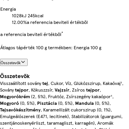
Energia
1028kJ
245kcal
12.00%
a referencia beviteli értékből
*
a referencia beviteli értékből
Átlagos tápérték 100 g termékben: Energia 100 g
Összetevők
Összetevők
Visszaállított sovány
tej
, Cukor, Víz, Glükózszirup, Kakaóvaj¹,
Sovány
tejpor
, Kókuszzsír,
Vajzsír
, Zsíros
tejpor
,
Mogyorókrém
(2, 5%), Fruktóz, Zsírszegény kakaópor¹,
Mogyoró
(0, 5%),
Pisztácia
(0, 5%),
Mandula
(0, 5%),
Tejsavókészítmény
, Karamellizált cukorszirup (0, 1%),
Emulgeálószerek (E471, lecitinek), Stabilizátorok (guargumi,
szentjánoskenyérliszt, taramagliszt, karragén), Aromák