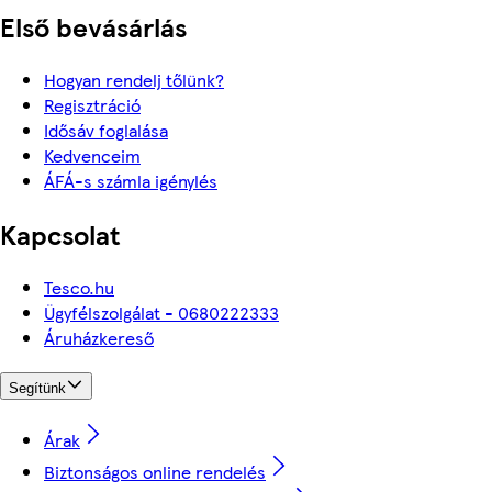
Első bevásárlás
Hogyan rendelj tőlünk?
Regisztráció
Idősáv foglalása
Kedvenceim
ÁFÁ-s számla igénylés
Kapcsolat
Tesco.hu
Ügyfélszolgálat - 0680222333
Áruházkereső
Segítünk
Árak
Biztonságos online rendelés