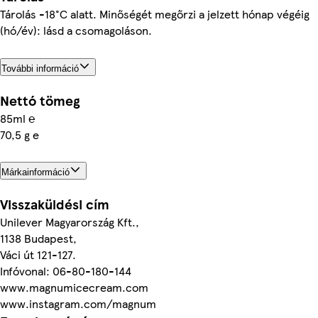
Tárolás -18°C alatt. Minőségét megőrzi a jelzett hónap végéig
(hó/év): lásd a csomagoláson.
További információ
Nettó tömeg
85ml ℮
70,5 g e
Márkainformáció
Visszaküldési cím
Unilever Magyarország Kft.,
1138 Budapest,
Váci út 121-127.
Infóvonal: 06-80-180-144
www.magnumicecream.com
www.instagram.com/magnum