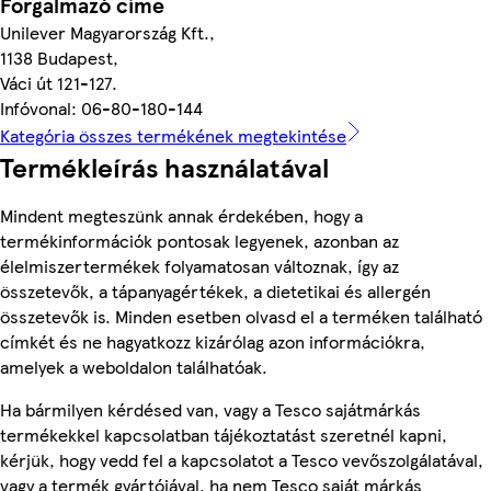
Forgalmazó címe
Unilever Magyarország Kft.,
1138 Budapest,
Váci út 121-127.
Infóvonal: 06-80-180-144
Kategória összes termékének megtekintése
Termékleírás használatával
Mindent megteszünk annak érdekében, hogy a
termékinformációk pontosak legyenek, azonban az
élelmiszertermékek folyamatosan változnak, így az
összetevők, a tápanyagértékek, a dietetikai és allergén
összetevők is. Minden esetben olvasd el a terméken található
címkét és ne hagyatkozz kizárólag azon információkra,
amelyek a weboldalon találhatóak.
Ha bármilyen kérdésed van, vagy a Tesco sajátmárkás
termékekkel kapcsolatban tájékoztatást szeretnél kapni,
kérjük, hogy vedd fel a kapcsolatot a Tesco vevőszolgálatával,
vagy a termék gyártójával, ha nem Tesco saját márkás