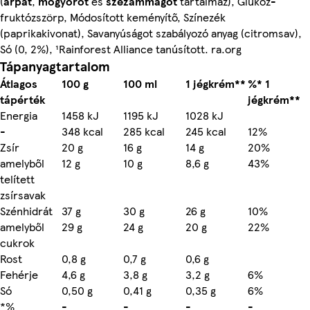
(
árpát
,
mogyorót
és
szezámmagot
tartalmaz), Glükóz-
fruktózszörp, Módosított keményítő, Színezék
(paprikakivonat), Savanyúságot szabályozó anyag (citromsav),
Só (0, 2%), ¹Rainforest Alliance tanúsított. ra.org
Tápanyagtartalom
Átlagos
100 g
100 ml
1 jégkrém**
%* 1
tápérték
jégkrém**
Energia
1458 kJ
1195 kJ
1028 kJ
-
348 kcal
285 kcal
245 kcal
12%
Zsír
20 g
16 g
14 g
20%
amelyből
12 g
10 g
8,6 g
43%
telített
zsírsavak
Szénhidrát
37 g
30 g
26 g
10%
amelyből
29 g
24 g
20 g
22%
cukrok
Rost
0,8 g
0,7 g
0,6 g
Fehérje
4,6 g
3,8 g
3,2 g
6%
Só
0,50 g
0,41 g
0,35 g
6%
*%
-
-
-
-