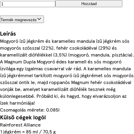
Hozzáad
Termék megnevezés
Leírás
Mogyoró ízű jégkrém és karamelles mandula ízű jégkrém sós
mogyorós szósszal (22%), fehér csokoládéval (29%) és
karamellizált diófélékkel (3,5%) (mogyoró, mandula, pisztácia).
A Magnum Dupla Mogyoró édes karamell és sós mogyoró
ízvilága egy izgalmas csavarral vár rád. A karamelles mandula
ízű jégkrémmel tarkított mogyoró ízű jégkrémet sós mogyorós
szósszal öntik le, majd roppanós Magnum fehér csokoládéval
vonják be, amelyet karamellizált diófélék tesznek még
különlegesebbé. Próbáld ki, és hagyd, hogy elvarázsoljon az
ízek harmóniája!
Csomagolás mérete: 0.085l
Külső cégek logói
Rainforest Alliance
1 jégkrém = 85 ml / 70,5 g