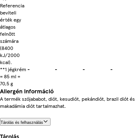
Referencia
beviteli
érték egy
átlagos
felnőtt
számára
(8400
kJ/2000
kcal).
**1 jégkrém
-
-
-
-
= 85 ml =
70,5 g
Allergén információ
A termék szójababot, diót, kesudiót, pekándiót, brazil diót és
makadámia diót tartalmazhat.
Tárolás és felhasználás
Tárolás