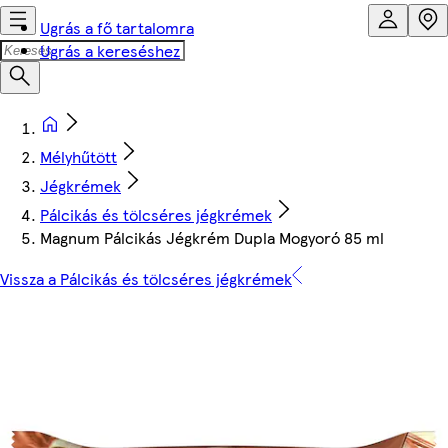
Ugrás a fő tartalomra
Ugrás a kereséshez
Mélyhűtött
Jégkrémek
Pálcikás és tölcséres jégkrémek
Magnum Pálcikás Jégkrém Dupla Mogyoró 85 ml
Vissza a Pálcikás és tölcséres jégkrémek