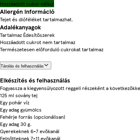
Hozzáadott cukor nélkül
Allergén információ
Tejet és dióféléket tartalmazhat.
Adalékanyagok
Tartalmaz Édesítőszerek
Hozzáadott cukrot nem tartalmaz
Természetesen előforduló cukrokat tartalmaz
Tárolás és felhasználás
Elkészítés és felhasználás
Fogyassza a kiegyensúlyozott reggeli részeként a következőkke
125 ml sovány tej
Egy pohár víz
Egy adag gyümölcs
Fehérje forrás (opcionálisan)
Egy adag 30 g.
Gyerekeknek 6-7 evőkanál
Felnőtteknek 7-11 evőkanál