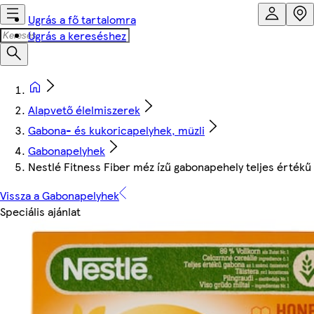
Ugrás a fő tartalomra
Ugrás a kereséshez
Alapvető élelmiszerek
Gabona- és kukoricapelyhek, müzli
Gabonapelyhek
Nestlé Fitness Fiber méz ízű gabonapehely teljes értékű 
Vissza a Gabonapelyhek
Speciális ajánlat