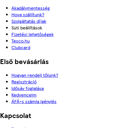
Akadálymentesség
Hova szállítunk?
Szolgáltatás díjak
Süti beállítások
Fizetési lehetőségek
Tesco.hu
Clubcard
Első bevásárlás
Hogyan rendelj tőlünk?
Regisztráció
Idősáv foglalása
Kedvenceim
ÁFÁ-s számla igénylés
Kapcsolat