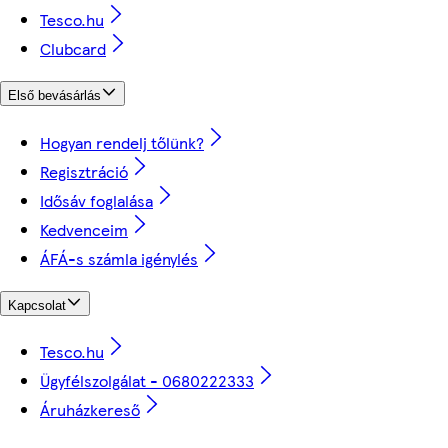
Tesco.hu
Clubcard
Első bevásárlás
Hogyan rendelj tőlünk?
Regisztráció
Idősáv foglalása
Kedvenceim
ÁFÁ-s számla igénylés
Kapcsolat
Tesco.hu
Ügyfélszolgálat - 0680222333
Áruházkereső