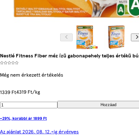
Nestlé Fitness Fiber méz ízű gabonapehely teljes értékű búz
Még nem érkezett értékelés
4319 Ft/kg
1339 Ft
Hozzáad
-29%, korábbi ár 1899 Ft
Az ajánlat 2026. 08. 12.-ig érvényes