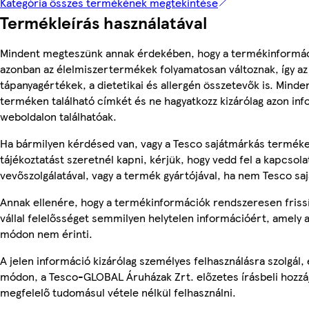
Kategória összes termékének megtekintése
Termékleírás használatával
Mindent megteszünk annak érdekében, hogy a termékinformác
azonban az élelmiszertermékek folyamatosan változnak, így az
tápanyagértékek, a dietetikai és allergén összetevők is. Minde
terméken található címkét és ne hagyatkozz kizárólag azon in
weboldalon találhatóak.
Ha bármilyen kérdésed van, vagy a Tesco sajátmárkás termék
tájékoztatást szeretnél kapni, kérjük, hogy vedd fel a kapcsola
vevőszolgálatával, vagy a termék gyártójával, ha nem Tesco sa
Annak ellenére, hogy a termékinformációk rendszeresen friss
vállal felelősséget semmilyen helytelen információért, amely
módon nem érinti.
A jelen információ kizárólag személyes felhasználásra szolgál
módon, a Tesco-GLOBAL Áruházak Zrt. előzetes írásbeli hozzáj
megfelelő tudomásul vétele nélkül felhasználni.