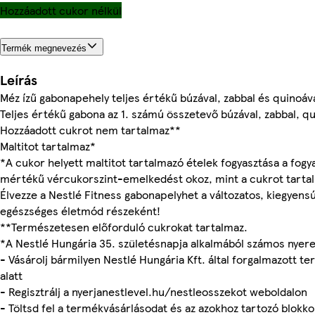
Hozzáadott cukor nélkül
Termék megnevezés
Leírás
Méz ízű gabonapehely teljes értékű búzával, zabbal és quinoáva
Teljes értékű gabona az 1. számú összetevő búzával, zabbal, q
Hozzáadott cukrot nem tartalmaz**
Maltitot tartalmaz*
*A cukor helyett maltitot tartalmazó ételek fogyasztása a fog
mértékű vércukorszint-emelkedést okoz, mint a cukrot tartal
Élvezze a Nestlé Fitness gabonapelyhet a változatos, kiegyensú
egészséges életmód részeként!
**Természetesen előforduló cukrokat tartalmaz.
*A Nestlé Hungária 35. születésnapja alkalmából számos nyer
- Vásárolj bármilyen Nestlé Hungária Kft. által forgalmazott 
alatt
- Regisztrálj a nyerjanestlevel.hu/nestleosszekot weboldalon
- Töltsd fel a termékvásárlásodat és az azokhoz tartozó blokk