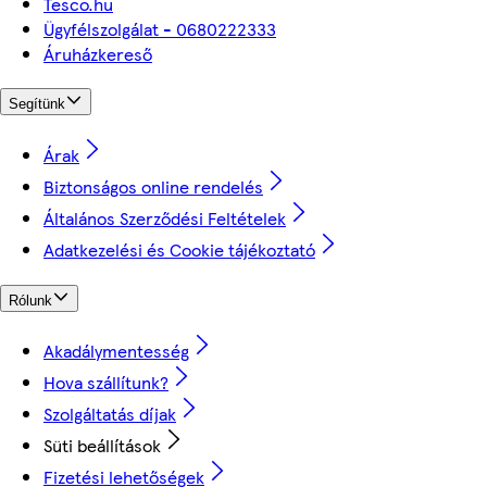
Tesco.hu
Ügyfélszolgálat - 0680222333
Áruházkereső
Segítünk
Árak
Biztonságos online rendelés
Általános Szerződési Feltételek
Adatkezelési és Cookie tájékoztató
Rólunk
Akadálymentesség
Hova szállítunk?
Szolgáltatás díjak
Süti beállítások
Fizetési lehetőségek