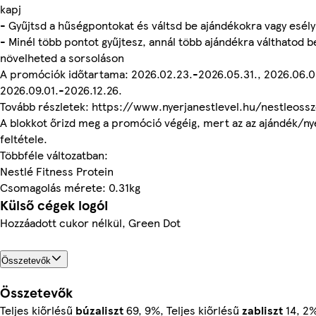
kapj
- Gyűjtsd a hűségpontokat és váltsd be ajándékokra vagy esély
- Minél több pontot gyűjtesz, annál több ajándékra válthatod b
növelheted a sorsoláson
A promóciók időtartama: 2026.02.23.-2026.05.31., 2026.06.0
2026.09.01.-2026.12.26.
Tovább részletek: https://www.nyerjanestlevel.hu/nestleoss
A blokkot őrizd meg a promóció végéig, mert az az ajándék/n
feltétele.
Többféle változatban:
Nestlé Fitness Protein
Csomagolás mérete: 0.31kg
Külső cégek logói
Hozzáadott cukor nélkül, Green Dot
Összetevők
Összetevők
Teljes kiőrlésű
búzaliszt
69, 9%, Teljes kiőrlésű
zabliszt
14, 2%