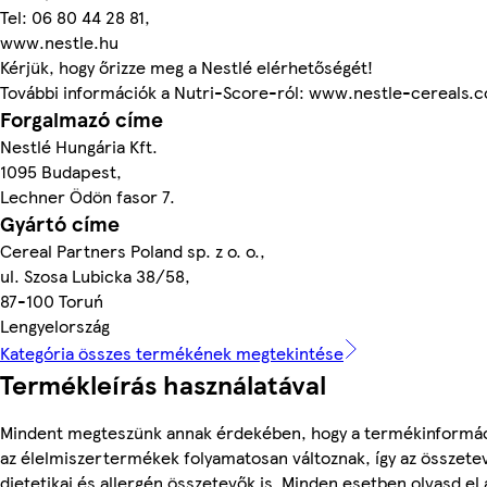
Tel: 06 80 44 28 81,
www.nestle.hu
Kérjük, hogy őrizze meg a Nestlé elérhetőségét!
További információk a Nutri-Score-ról: www.nestle-cereals
Forgalmazó címe
Nestlé Hungária Kft.
1095 Budapest,
Lechner Ödön fasor 7.
Gyártó címe
Cereal Partners Poland sp. z o. o.,
ul. Szosa Lubicka 38/58,
87-100 Toruń
Lengyelország
Kategória összes termékének megtekintése
Termékleírás használatával
Mindent megteszünk annak érdekében, hogy a termékinformác
az élelmiszertermékek folyamatosan változnak, így az összete
dietetikai és allergén összetevők is. Minden esetben olvasd el