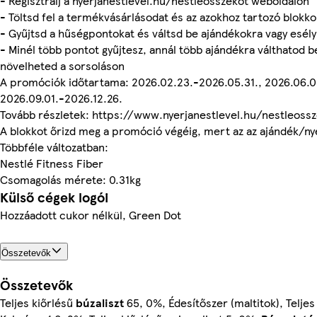
- Regisztrálj a nyerjanestlevel.hu/nestleosszekot weboldalon
- Töltsd fel a termékvásárlásodat és az azokhoz tartozó blokk
- Gyűjtsd a hűségpontokat és váltsd be ajándékokra vagy esély
- Minél több pontot gyűjtesz, annál több ajándékra válthatod b
növelheted a sorsoláson
A promóciók időtartama: 2026.02.23.-2026.05.31., 2026.06.0
2026.09.01.-2026.12.26.
Tovább részletek: https://www.nyerjanestlevel.hu/nestleoss
A blokkot őrizd meg a promóció végéig, mert az az ajándék/ny
Többféle változatban:
Nestlé Fitness Fiber
Csomagolás mérete: 0.31kg
Külső cégek logói
Hozzáadott cukor nélkül, Green Dot
Összetevők
Összetevők
Teljes kiőrlésű
búzaliszt
65, 0%, Édesítőszer (maltitok), Teljes