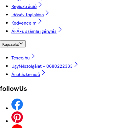
Regisztráció
Idősáv foglalása
Kedvenceim
ÁFÁ-s számla igénylés
Kapcsolat
Tesco.hu
Ügyfélszolgálat - 0680222333
Áruházkereső
followUs