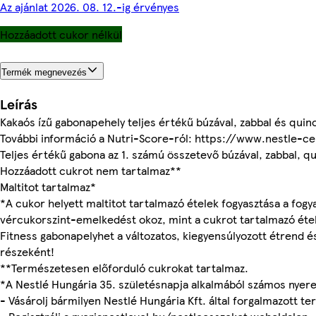
Az ajánlat 2026. 08. 12.-ig érvényes
Hozzáadott cukor nélkül
Termék megnevezés
Leírás
Kakaós ízű gabonapehely teljes értékű búzával, zabbal és quino
További információ a Nutri-Score-ról: https://www.nestle-c
Teljes értékű gabona az 1. számú összetevő búzával, zabbal, q
Hozzáadott cukrot nem tartalmaz**
Maltitot tartalmaz*
*A cukor helyett maltitot tartalmazó ételek fogyasztása a fog
vércukorszint-emelkedést okoz, mint a cukrot tartalmazó étel
Fitness gabonapelyhet a változatos, kiegyensúlyozott étrend 
részeként!
**Természetesen előforduló cukrokat tartalmaz.
*A Nestlé Hungária 35. születésnapja alkalmából számos nyer
- Vásárolj bármilyen Nestlé Hungária Kft. által forgalmazott t