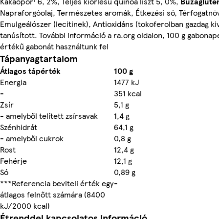
Kakaópor¹ 6, 2%, Teljes kiőrlésű quinoa liszt 5, 0%,
Búzagluté
Napraforgóolaj, Természetes aromák, Étkezési só, Térfogatnö
Emulgeálószer (lecitinek), Antioxidáns (tokoferolban gazdag kiv
tanúsított. További információ a ra.org oldalon, 100 g gabonapeh
értékű gabonát használtunk fel
Tápanyagtartalom
Átlagos tápérték
100 g
Energia
1477 kJ
-
351 kcal
Zsír
5,1 g
- amelyből telített zsírsavak
1,4 g
Szénhidrát
64,1 g
- amelyből cukrok
0,8 g
Rost
12,4 g
Fehérje
12,1 g
Só
0,89 g
***Referencia beviteli érték egy
-
átlagos felnőtt számára (8400
kJ/2000 kcal)
Étrenddel kapcsolatos információ