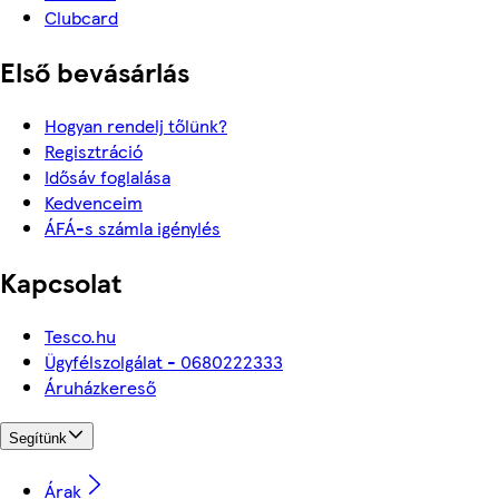
Clubcard
Első bevásárlás
Hogyan rendelj tőlünk?
Regisztráció
Idősáv foglalása
Kedvenceim
ÁFÁ-s számla igénylés
Kapcsolat
Tesco.hu
Ügyfélszolgálat - 0680222333
Áruházkereső
Segítünk
Árak