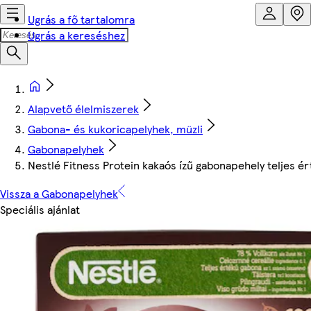
Ugrás a fő tartalomra
Ugrás a kereséshez
Alapvető élelmiszerek
Gabona- és kukoricapelyhek, müzli
Gabonapelyhek
Nestlé Fitness Protein kakaós ízű gabonapehely teljes ér
Vissza a Gabonapelyhek
Speciális ajánlat