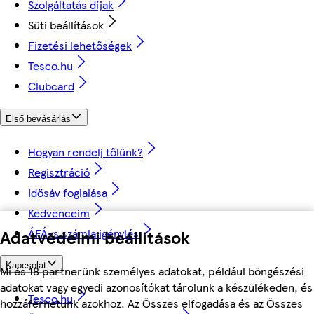
Szolgáltatás díjak
Süti beállítások
Fizetési lehetőségek
Tesco.hu
Clubcard
Első bevásárlás
Hogyan rendelj tőlünk?
Regisztráció
Idősáv foglalása
Kedvenceim
Adatvédelmi beállítások
ÁFÁ-s számla igénylés
Kapcsolat
Mi és 18 partnerünk személyes adatokat, például böngészési
adatokat vagy egyedi azonosítókat tárolunk a készülékeden, és
Tesco.hu
hozzáférhetünk azokhoz. Az Összes elfogadása és az Összes