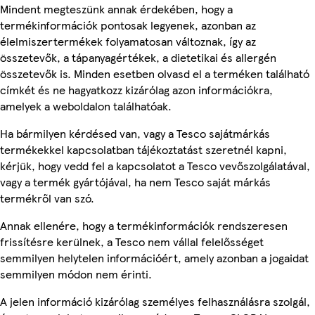
Mindent megteszünk annak érdekében, hogy a
termékinformációk pontosak legyenek, azonban az
élelmiszertermékek folyamatosan változnak, így az
összetevők, a tápanyagértékek, a dietetikai és allergén
összetevők is. Minden esetben olvasd el a terméken található
címkét és ne hagyatkozz kizárólag azon információkra,
amelyek a weboldalon találhatóak.
Ha bármilyen kérdésed van, vagy a Tesco sajátmárkás
termékekkel kapcsolatban tájékoztatást szeretnél kapni,
kérjük, hogy vedd fel a kapcsolatot a Tesco vevőszolgálatával,
vagy a termék gyártójával, ha nem Tesco saját márkás
termékről van szó.
Annak ellenére, hogy a termékinformációk rendszeresen
frissítésre kerülnek, a Tesco nem vállal felelősséget
semmilyen helytelen információért, amely azonban a jogaidat
semmilyen módon nem érinti.
A jelen információ kizárólag személyes felhasználásra szolgál,