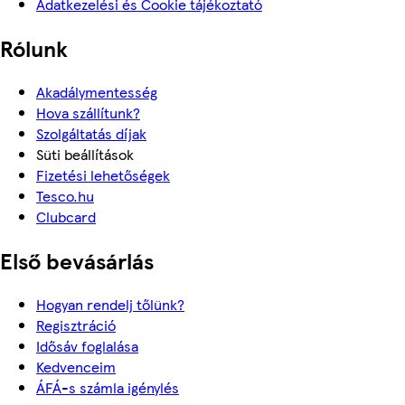
Adatkezelési és Cookie tájékoztató
Rólunk
Akadálymentesség
Hova szállítunk?
Szolgáltatás díjak
Süti beállítások
Fizetési lehetőségek
Tesco.hu
Clubcard
Első bevásárlás
Hogyan rendelj tőlünk?
Regisztráció
Idősáv foglalása
Kedvenceim
ÁFÁ-s számla igénylés