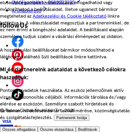
Ügyfélszolgálat - 0680222333
elutasítása gombok kiválasztásával elfogadhatod vagy
módosíthatod a beállításaidat, illetve ugyanezt bármikor
Áruházkereső
megteheted az
Adatkezelési és Cookie tájékoztató
linkre
kattintva is. A választásaidat megosztjuk a partnereinkkel, de
followUs
ez nem érinti a böngészési adataidat. A beállításaid alapján
személyre tudjuk szabni a vásárlási élményedet az oldalon.
A hozzájárulási beállításokat bármikor módosíthatod a
láblécben található Süti beállítások linkre kattintva.
Mi és partnereink adataidat a következő célokra
használjuk:
Pontos helyadatok használata. Az eszköz jellemzőinek aktív
vizsgálata azonosítás céljából. Információk tárolása és/vagy
elérése az eszközön. Személyre szabott hirdetések és
©
Tesco-Global Áruházak Zrt. 2026
tartalmak, hirdetések és tartalmak mérése, közönségkutatás
és szolgáltatásfejlesztés.
Partnereink listája
Összes elfogadása
Összes elutasítása
Beállítások