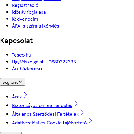
Regisztráció
Idősáv foglalása
Kedvenceim
ÁFÁ-s számla igénylés
Kapcsolat
Tesco.hu
Ügyfélszolgálat - 0680222333
Áruházkereső
Segítünk
Árak
Biztonságos online rendelés
Általános Szerződési Feltételek
Adatkezelési és Cookie tájékoztató