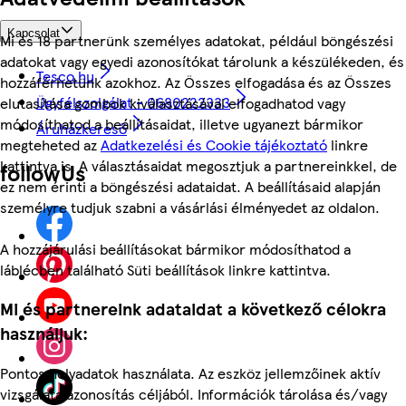
Kapcsolat
Mi és 18 partnerünk személyes adatokat, például böngészési
adatokat vagy egyedi azonosítókat tárolunk a készülékeden, és
Tesco.hu
hozzáférhetünk azokhoz. Az Összes elfogadása és az Összes
Ügyfélszolgálat - 0680222333
elutasítása gombok kiválasztásával elfogadhatod vagy
módosíthatod a beállításaidat, illetve ugyanezt bármikor
Áruházkereső
megteheted az
Adatkezelési és Cookie tájékoztató
linkre
kattintva is. A választásaidat megosztjuk a partnereinkkel, de
followUs
ez nem érinti a böngészési adataidat. A beállításaid alapján
személyre tudjuk szabni a vásárlási élményedet az oldalon.
A hozzájárulási beállításokat bármikor módosíthatod a
láblécben található Süti beállítások linkre kattintva.
Mi és partnereink adataidat a következő célokra
használjuk:
Pontos helyadatok használata. Az eszköz jellemzőinek aktív
vizsgálata azonosítás céljából. Információk tárolása és/vagy