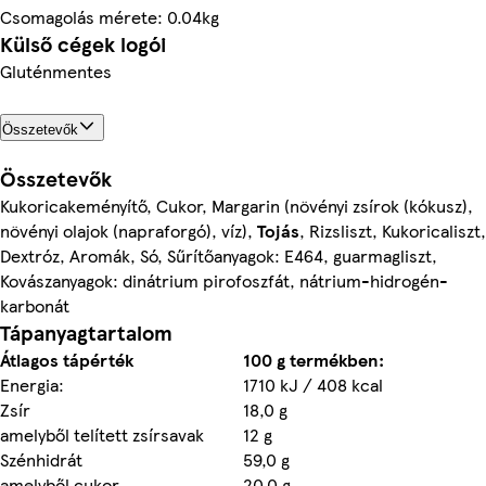
Csomagolás mérete: 0.04kg
Külső cégek logói
Gluténmentes
Összetevők
Összetevők
Kukoricakeményítő, Cukor, Margarin (növényi zsírok (kókusz),
növényi olajok (napraforgó), víz),
Tojás
, Rizsliszt, Kukoricaliszt,
Dextróz, Aromák, Só, Sűrítőanyagok: E464, guarmagliszt,
Kovászanyagok: dinátrium pirofoszfát, nátrium-hidrogén-
karbonát
Tápanyagtartalom
Átlagos tápérték
100 g termékben:
Energia:
1710 kJ / 408 kcal
Zsír
18,0 g
amelyből telített zsírsavak
12 g
Szénhidrát
59,0 g
amelyből cukor
20,0 g