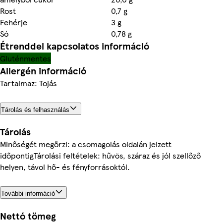
Rost
0,7 g
Fehérje
3 g
Só
0,78 g
Étrenddel kapcsolatos információ
Gluténmentes
Allergén információ
Tartalmaz: Tojás
Tárolás és felhasználás
Tárolás
Minőségét megőrzi: a csomagolás oldalán jelzett
időpontigTárolási feltételek: hűvös, száraz és jól szellőző
helyen, távol hő- és fényforrásoktól.
További információ
Nettó tömeg