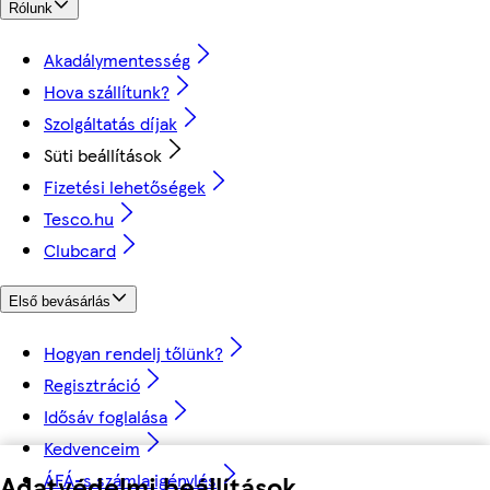
Rólunk
Akadálymentesség
Hova szállítunk?
Szolgáltatás díjak
Süti beállítások
Fizetési lehetőségek
Tesco.hu
Clubcard
Első bevásárlás
Hogyan rendelj tőlünk?
Regisztráció
Idősáv foglalása
Kedvenceim
ÁFÁ-s számla igénylés
Adatvédelmi beállítások