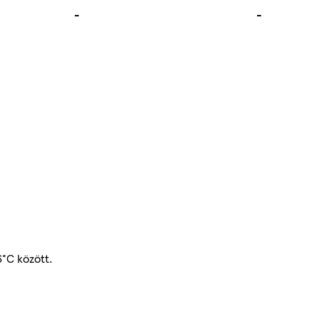
-
-
6°C között.