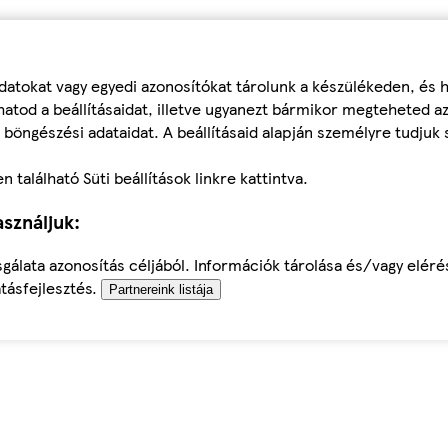
datokat vagy egyedi azonosítókat tárolunk a készülékeden, és
atod a beállításaidat, illetve ugyanezt bármikor megteheted a
 böngészési adataidat. A beállításaid alapján személyre tudjuk 
található Süti beállítások linkre kattintva.
sználjuk:
sgálata azonosítás céljából. Információk tárolása és/vagy elér
tásfejlesztés.
Partnereink listája