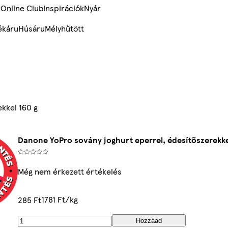
k
Online Club
Inspirációk
Nyár
ékáru
Húsáru
Mélyhűtött
kkel 160 g
Danone YoPro sovány joghurt eperrel, édesítőszerekke
Még nem érkezett értékelés
1781 Ft/kg
285 Ft
Hozzáad