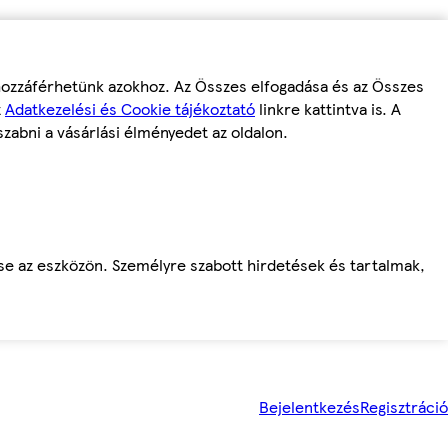
 hozzáférhetünk azokhoz. Az Összes elfogadása és az Összes
z
Adatkezelési és Cookie tájékoztató
linkre kattintva is. A
szabni a vásárlási élményedet az oldalon.
ése az eszközön. Személyre szabott hirdetések és tartalmak,
Bejelentkezés
Regisztráció