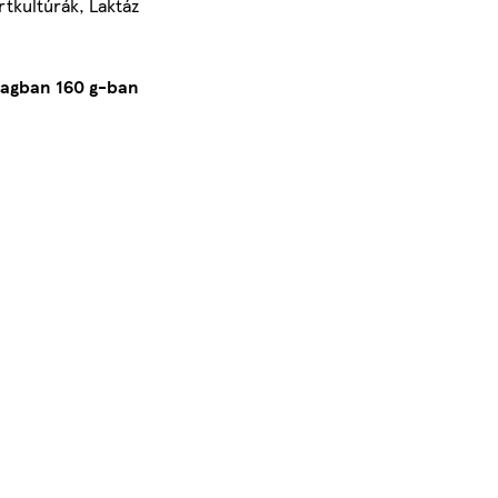
tkultúrák, Laktáz
dagban 160 g-ban