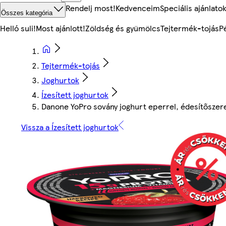
Rendelj most!
Kedvenceim
Speciális ajánlato
Összes kategória
Helló suli!
Most ajánlott!
Zöldség és gyümölcs
Tejtermék-tojás
P
Tejtermék-tojás
Joghurtok
Ízesített joghurtok
Danone YoPro sovány joghurt eperrel, édesítőszere
Vissza a Ízesített joghurtok