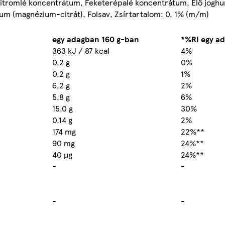
Citromlé koncentrátum, Feketerépalé koncentrátum, Élő joghur
ium (magnézium-citrát), Folsav, Zsírtartalom: 0, 1% (m/m)
egy adagban 160 g-ban
*%RI egy a
363 kJ / 87 kcal
4%
0,2 g
0%
0,2 g
1%
6,2 g
2%
5,8 g
6%
15,0 g
30%
0,14 g
2%
174 mg
22%**
90 mg
24%**
40 µg
24%**
-
-
-
-