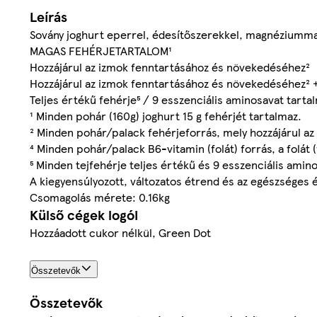
Leírás
Sovány joghurt eperrel, édesítőszerekkel, magnéziummal
MAGAS FEHÉRJETARTALOM¹
Hozzájárul az izmok fenntartásához és növekedéséhez²
Hozzájárul az izmok fenntartásához és növekedéséhez² +
Teljes értékű fehérje⁵ / 9 esszenciális aminosavat tarta
¹ Minden pohár (160g) joghurt 15 g fehérjét tartalmaz.
² Minden pohár/palack fehérjeforrás, mely hozzájárul 
⁴ Minden pohár/palack B6-vitamin (folát) forrás, a folát 
⁵ Minden tejfehérje teljes értékű és 9 esszenciális amin
A kiegyensúlyozott, változatos étrend és az egészséges 
Csomagolás mérete: 0.16kg
Külső cégek logói
Hozzáadott cukor nélkül, Green Dot
Összetevők
Összetevők