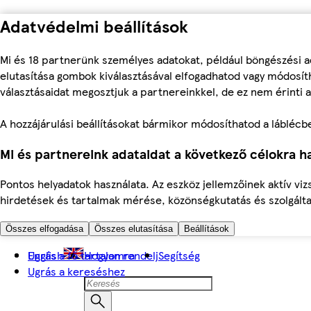
Adatvédelmi beállítások
Mi és 18 partnerünk személyes adatokat, például böngészési a
elutasítása gombok kiválasztásával elfogadhatod vagy módosíth
választásaidat megosztjuk a partnereinkkel, de ez nem érinti a
A hozzájárulási beállításokat bármikor módosíthatod a láblécben 
Mi és partnereink adataidat a következő célokra ha
Pontos helyadatok használata. Az eszköz jellemzőinek aktív viz
hirdetések és tartalmak mérése, közönségkutatás és szolgálta
Összes elfogadása
Összes elutasítása
Beállítások
Ugrás a fő tartalomra
English
Hogyan rendelj
Segítség
Ugrás a kereséshez