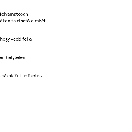
 folyamatosan
méken található címkét
hogy vedd fel a
en helytelen
uházak Zrt. előzetes