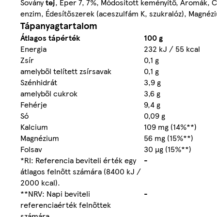
Sovány
tej
, Eper 7, 7%, Módosított keményítő, Aromák, 
enzim, Édesítőszerek (aceszulfám K, szukralóz), Magnéz
Tápanyagtartalom
Átlagos tápérték
100 g
Energia
232 kJ / 55 kcal
Zsír
0,1 g
amelyből telített zsírsavak
0,1 g
Szénhidrát
3,9 g
amelyből cukrok
3,6 g
Fehérje
9,4 g
Só
0,09 g
Kalcium
109 mg (14%**)
Magnézium
56 mg (15%**)
Folsav
30 µg (15%**)
*RI: Referencia beviteli érték egy
-
átlagos felnőtt számára (8400 kJ /
2000 kcal).
**NRV: Napi beviteli
-
referenciaérték felnőttek
számára.