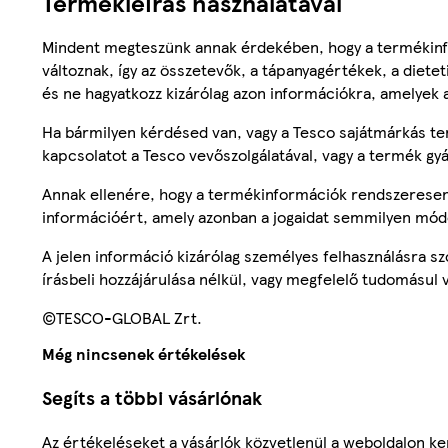
Termékleírás használatával
Mindent megteszünk annak érdekében, hogy a termékinf
változnak, így az összetevők, a tápanyagértékek, a diete
és ne hagyatkozz kizárólag azon információkra, amelyek 
Ha bármilyen kérdésed van, vagy a Tesco sajátmárkás ter
kapcsolatot a Tesco vevőszolgálatával, vagy a termék gy
Annak ellenére, hogy a termékinformációk rendszeresen 
információért, amely azonban a jogaidat semmilyen mód
A jelen információ kizárólag személyes felhasználásra 
írásbeli hozzájárulása nélkül, vagy megfelelő tudomásul v
©TESCO-GLOBAL Zrt.
Még nincsenek értékelések
Segíts a többi vásárlónak
Az értékeléseket a vásárlók közvetlenül a weboldalon ker