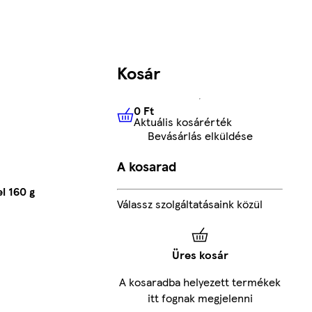
Kosár
0 Ft
Aktuális kosárérték
0 Ft
Aktuális kosárérték
Bevásárlás elküldése
A kosarad
l 160 g
Válassz szolgáltatásaink közül
Üres kosár
A kosaradba helyezett termékek
itt fognak megjelenni