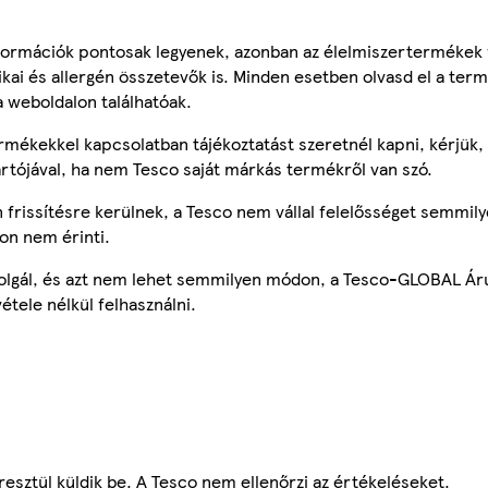
ormációk pontosak legyenek, azonban az élelmiszertermékek
tikai és allergén összetevők is. Minden esetben olvasd el a ter
a weboldalon találhatóak.
mékekkel kapcsolatban tájékoztatást szeretnél kapni, kérjük, 
ártójával, ha nem Tesco saját márkás termékről van szó.
frissítésre kerülnek, a Tesco nem vállal felelősséget semmily
on nem érinti.
szolgál, és azt nem lehet semmilyen módon, a Tesco-GLOBAL Ár
étele nélkül felhasználni.
esztül küldik be. A Tesco nem ellenőrzi az értékeléseket.