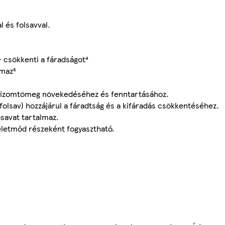
 és folsavval.
 csökkenti a fáradságot⁴
lmaz⁵
az izomtömeg növekedéséhez és fenntartásához.
(folsav) hozzájárul a fáradtság és a kifáradás csökkentéséhez.
osavat tartalmaz.
életmód részeként fogyasztható.