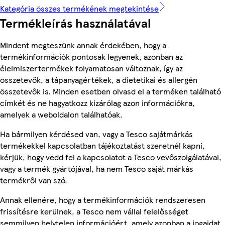
Kategória összes termékének megtekintése
Termékleírás használatával
Mindent megteszünk annak érdekében, hogy a
termékinformációk pontosak legyenek, azonban az
élelmiszertermékek folyamatosan változnak, így az
összetevők, a tápanyagértékek, a dietetikai és allergén
összetevők is. Minden esetben olvasd el a terméken található
címkét és ne hagyatkozz kizárólag azon információkra,
amelyek a weboldalon találhatóak.
Ha bármilyen kérdésed van, vagy a Tesco sajátmárkás
termékekkel kapcsolatban tájékoztatást szeretnél kapni,
kérjük, hogy vedd fel a kapcsolatot a Tesco vevőszolgálatával,
vagy a termék gyártójával, ha nem Tesco saját márkás
termékről van szó.
Annak ellenére, hogy a termékinformációk rendszeresen
frissítésre kerülnek, a Tesco nem vállal felelősséget
semmilyen helytelen információért, amely azonban a jogaidat