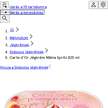
Ugrás a fő tartalomra
Ugrás a kereséshez
Mélyhűtött
Jégkrémek
Dobozos jégkrémek
Carte d'Or Jégkrém Málna Spritz 825 ml
Vissza a Dobozos jégkrémek