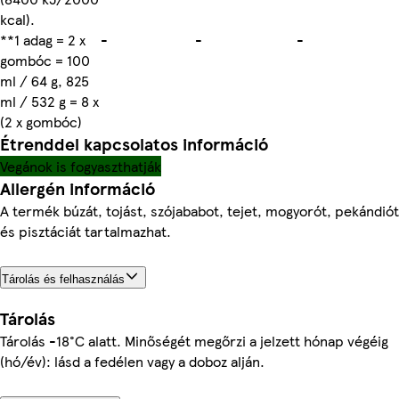
kcal).
**1 adag = 2 x
-
-
-
gombóc = 100
ml / 64 g, 825
ml / 532 g = 8 x
(2 x gombóc)
Étrenddel kapcsolatos információ
Vegánok is fogyaszthatják
Allergén információ
A termék búzát, tojást, szójababot, tejet, mogyorót, pekándiót
és pisztáciát tartalmazhat.
Tárolás és felhasználás
Tárolás
Tárolás -18°C alatt. Minőségét megőrzi a jelzett hónap végéig
(hó/év): lásd a fedélen vagy a doboz alján.