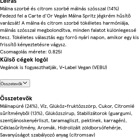
Leírás
Málna szorbé és citrom szorbé málnás szósszal (14%)
Fedezd fel a Carte d'Or Vegán Málna Spritz jégkrém hűsítő
varázsát! A málna és citrom szorbé tökéletes harmóniája,
málnás szósszal megbolondítva, minden falatot különlegessé
tesz. Tökéletes választás egy forró nyári napon, amikor egy kis
frissítő kényeztetésre vágysz.
Csomagolás mérete: 0.825l
Külső cégek logói
Vegánok is fogyaszthatják, V-Label Vegan (VEBU)
Összetevők
Összetevők
Málnapüré (24%), Víz, Glükóz-fruktózszörp, Cukor, Citromlé
sűrítményből (13%), Glükózszirup, Stabilizátorok (guargumi,
szentjánoskenyérliszt, taramagliszt, pektinek, karragén),
Céklasűrítmény, Aromák, Hidrolizált zöldborsófehérje,
Savanyúságot szabályozó anyag (citromsav)