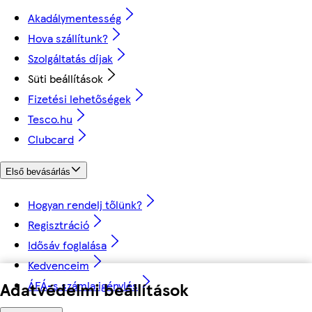
Akadálymentesség
Hova szállítunk?
Szolgáltatás díjak
Süti beállítások
Fizetési lehetőségek
Tesco.hu
Clubcard
Első bevásárlás
Hogyan rendelj tőlünk?
Regisztráció
Idősáv foglalása
Kedvenceim
ÁFÁ-s számla igénylés
Adatvédelmi beállítások