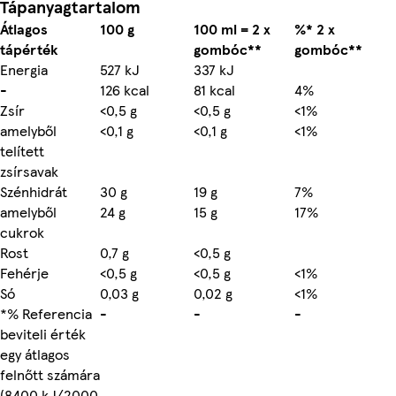
Tápanyagtartalom
Átlagos
100 g
100 ml = 2 x
%* 2 x
tápérték
gombóc**
gombóc**
Energia
527 kJ
337 kJ
-
126 kcal
81 kcal
4%
Zsír
<0,5 g
<0,5 g
<1%
amelyből
<0,1 g
<0,1 g
<1%
telített
zsírsavak
Szénhidrát
30 g
19 g
7%
amelyből
24 g
15 g
17%
cukrok
Rost
0,7 g
<0,5 g
Fehérje
<0,5 g
<0,5 g
<1%
Só
0,03 g
0,02 g
<1%
*% Referencia
-
-
-
beviteli érték
egy átlagos
felnőtt számára
(8400 kJ/2000