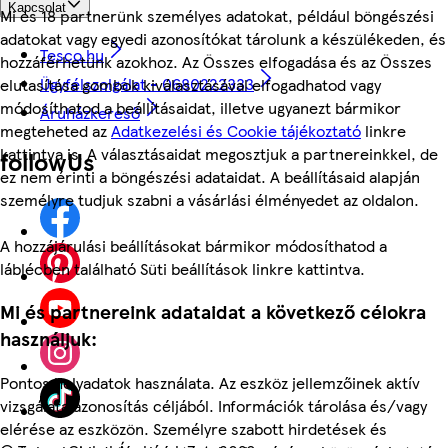
Kapcsolat
Mi és 18 partnerünk személyes adatokat, például böngészési
adatokat vagy egyedi azonosítókat tárolunk a készülékeden, és
Tesco.hu
hozzáférhetünk azokhoz. Az Összes elfogadása és az Összes
Ügyfélszolgálat - 0680222333
elutasítása gombok kiválasztásával elfogadhatod vagy
módosíthatod a beállításaidat, illetve ugyanezt bármikor
Áruházkereső
megteheted az
Adatkezelési és Cookie tájékoztató
linkre
kattintva is. A választásaidat megosztjuk a partnereinkkel, de
followUs
ez nem érinti a böngészési adataidat. A beállításaid alapján
személyre tudjuk szabni a vásárlási élményedet az oldalon.
A hozzájárulási beállításokat bármikor módosíthatod a
láblécben található Süti beállítások linkre kattintva.
Mi és partnereink adataidat a következő célokra
használjuk:
Pontos helyadatok használata. Az eszköz jellemzőinek aktív
vizsgálata azonosítás céljából. Információk tárolása és/vagy
elérése az eszközön. Személyre szabott hirdetések és