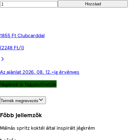
Hozzáad
1855 Ft Clubcarddal
(2248 Ft/l)
Az ajánlat 2026. 08. 12.-ig érvényes
Vegánok is fogyaszthatják
Termék megnevezés
Főbb jellemzők
Málnás spritz koktél által inspirált jégkrém