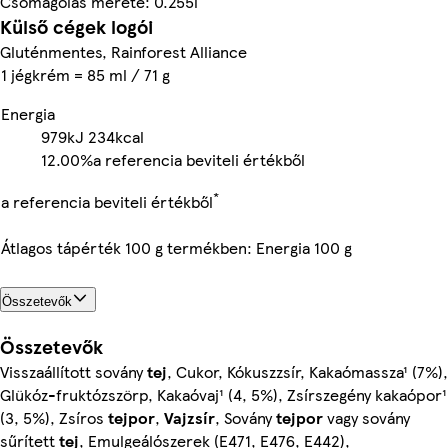
Csomagolás mérete: 0.255l
Külső cégek logói
Gluténmentes, Rainforest Alliance
1 jégkrém = 85 ml / 71 g
Energia
979kJ
234kcal
12.00%
a referencia beviteli értékből
*
a referencia beviteli értékből
Átlagos tápérték 100 g termékben: Energia 100 g
Összetevők
Összetevők
Visszaállított sovány
tej
, Cukor, Kókuszzsír, Kakaómassza¹ (7%),
Glükóz-fruktózszörp, Kakaóvaj¹ (4, 5%), Zsírszegény kakaópor¹
(3, 5%), Zsíros
tejpor
,
Vajzsír
, Sovány
tejpor
vagy sovány
sűrített
tej
, Emulgeálószerek (E471, E476, E442),