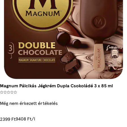
Magnum Pálcikás Jégkrém Dupla Csokoládé 3 x 85 ml
Még nem érkezett értékelés
9408 Ft/l
2399 Ft