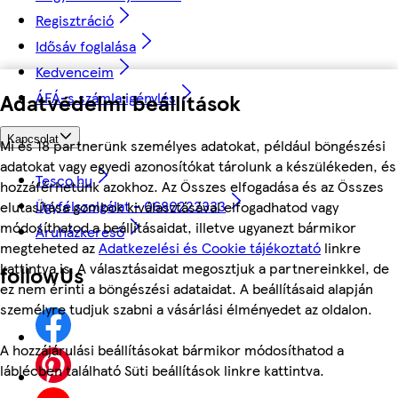
Regisztráció
Idősáv foglalása
Kedvenceim
Adatvédelmi beállítások
ÁFÁ-s számla igénylés
Kapcsolat
Mi és 18 partnerünk személyes adatokat, például böngészési
adatokat vagy egyedi azonosítókat tárolunk a készülékeden, és
Tesco.hu
hozzáférhetünk azokhoz. Az Összes elfogadása és az Összes
Ügyfélszolgálat - 0680222333
elutasítása gombok kiválasztásával elfogadhatod vagy
módosíthatod a beállításaidat, illetve ugyanezt bármikor
Áruházkereső
megteheted az
Adatkezelési és Cookie tájékoztató
linkre
kattintva is. A választásaidat megosztjuk a partnereinkkel, de
followUs
ez nem érinti a böngészési adataidat. A beállításaid alapján
személyre tudjuk szabni a vásárlási élményedet az oldalon.
A hozzájárulási beállításokat bármikor módosíthatod a
láblécben található Süti beállítások linkre kattintva.