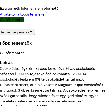
Ez a termék jelenleg nem elérhető
A kategória többi terméke
Gluténmentes
Termék megnevezés
Főbb jellemzők
Gluténmentes
Leírás
Csokoládés jégkrém kakaós bevonóval (6%), csokoládés
szósszal (19%) és tejcsokoládé bevonattal (26%). (A
csokoládés jégkrém 6% tejcsokoládét tartalmaz).
Dupla csokoládé, dupla élvezet! A Magnum Dupla csokoládés
multipack 3 db jégkrémet tartalmaz. A csokoládés jégkrém és
szósz garantálja, hogy minden falat egy igazi élmény legyen.
Tökéletes választás a csokoládé szerelmeseinek!