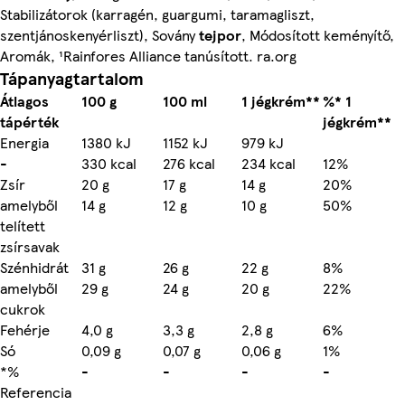
Stabilizátorok (karragén, guargumi, taramagliszt,
szentjánoskenyérliszt), Sovány
tejpor
, Módosított keményítő,
Aromák, ¹Rainfores Alliance tanúsított. ra.org
Tápanyagtartalom
Átlagos
100 g
100 ml
1 jégkrém**
%* 1
tápérték
jégkrém**
Energia
1380 kJ
1152 kJ
979 kJ
-
330 kcal
276 kcal
234 kcal
12%
Zsír
20 g
17 g
14 g
20%
amelyből
14 g
12 g
10 g
50%
telített
zsírsavak
Szénhidrát
31 g
26 g
22 g
8%
amelyből
29 g
24 g
20 g
22%
cukrok
Fehérje
4,0 g
3,3 g
2,8 g
6%
Só
0,09 g
0,07 g
0,06 g
1%
*%
-
-
-
-
Referencia