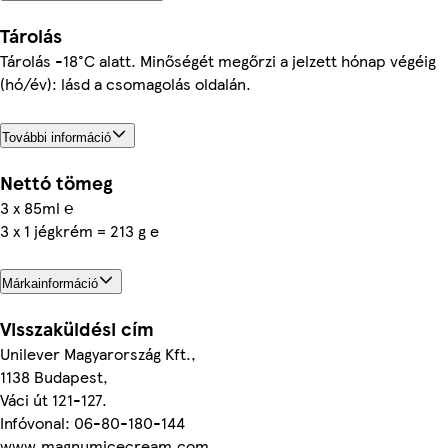
Tárolás
Tárolás -18°C alatt. Minőségét megőrzi a jelzett hónap végéig
(hó/év): lásd a csomagolás oldalán.
További információ
Nettó tömeg
3 x 85ml ℮
3 x 1 jégkrém = 213 g e
Márkainformáció
Visszaküldési cím
Unilever Magyarország Kft.,
1138 Budapest,
Váci út 121-127.
Infóvonal: 06-80-180-144
www.magnumicecream.com