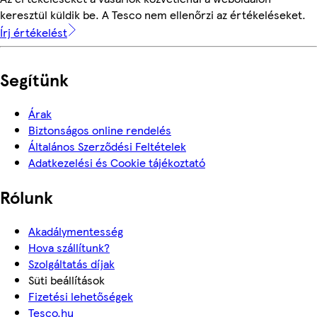
keresztül küldik be. A Tesco nem ellenőrzi az értékeléseket.
Írj értékelést
Segítünk
Árak
Biztonságos online rendelés
Általános Szerződési Feltételek
Adatkezelési és Cookie tájékoztató
Rólunk
Akadálymentesség
Hova szállítunk?
Szolgáltatás díjak
Süti beállítások
Fizetési lehetőségek
Tesco.hu