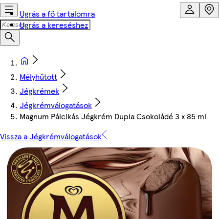
Ugrás a fő tartalomra
Ugrás a kereséshez
Mélyhűtött
Jégkrémek
Jégkrémválogatások
Magnum Pálcikás Jégkrém Dupla Csokoládé 3 x 85 ml
Vissza a Jégkrémválogatások