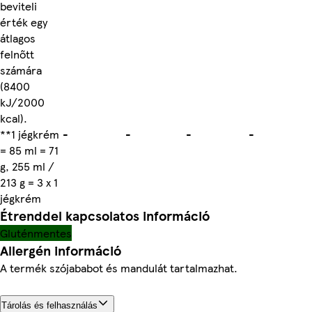
beviteli
érték egy
átlagos
felnőtt
számára
(8400
kJ/2000
kcal).
**1 jégkrém
-
-
-
-
= 85 ml = 71
g, 255 ml /
213 g = 3 x 1
jégkrém
Étrenddel kapcsolatos információ
Gluténmentes
Allergén információ
A termék szójababot és mandulát tartalmazhat.
Tárolás és felhasználás