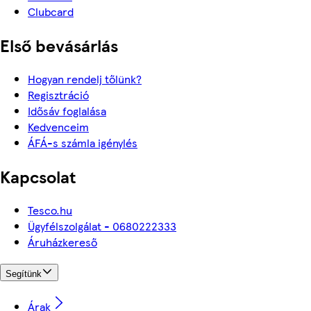
Clubcard
Első bevásárlás
Hogyan rendelj tőlünk?
Regisztráció
Idősáv foglalása
Kedvenceim
ÁFÁ-s számla igénylés
Kapcsolat
Tesco.hu
Ügyfélszolgálat - 0680222333
Áruházkereső
Segítünk
Árak