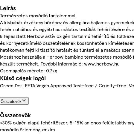
Leírás
Természetes mosódió tartalommal
A kisbabák érzékeny bőréhez és allergiára hajlamos gyermeke
fehér ruháihoz és egyéb használatos textíliák fehérítésére és a
kifejlesztett Herbow aktív oxigén tartalmú fehérítő és foltkeze
és környezetkímélő összetételének köszönhetően kíméletese
hatékonyan fejti ki tisztító hatását és tünteti el a makacs sze
Mosáshoz használja a Herbow bambino természetes mosódió f
készült termékeit. További információ: www.herbow.hu
Csomagolás mérete: 0.7kg
Külső cégek logói
Green Dot, PETA Vegan Approved Test-free / Cruelty-free, Ve
Összetevők
Összetevők
<30% oxigén alapú fehérítőszer, 5-15% anionos felületaktív an
mosódió őrlemény, enzim