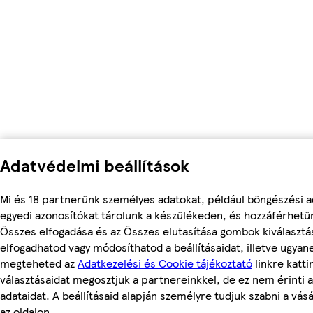
Adatvédelmi beállítások
Mi és 18 partnerünk személyes adatokat, például böngészési a
egyedi azonosítókat tárolunk a készülékeden, és hozzáférhetü
Összes elfogadása és az Összes elutasítása gombok kiválasztá
elfogadhatod vagy módosíthatod a beállításaidat, illetve ugyan
megteheted az
Adatkezelési és Cookie tájékoztató
linkre kattin
választásaidat megosztjuk a partnereinkkel, de ez nem érinti 
adataidat. A beállításaid alapján személyre tudjuk szabni a vás
az oldalon.