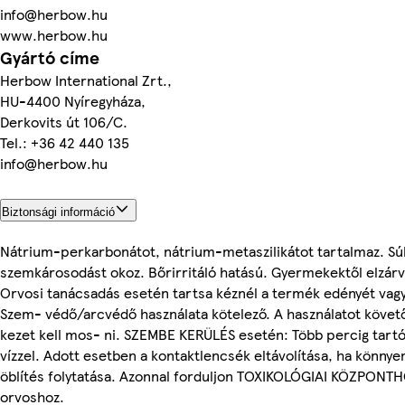
info@herbow.hu
www.herbow.hu
Gyártó címe
Herbow International Zrt.,
HU-4400 Nyíregyháza,
Derkovits út 106/C.
Tel.: +36 42 440 135
info@herbow.hu
Biztonsági információ
Nátrium-perkarbonátot, nátrium-metaszilikátot tartalmaz. Sú
szemkárosodást okoz. Bőrirritáló hatású. Gyermekektől elzárv
Orvosi tanácsadás esetén tartsa kéznél a termék edényét vagy
Szem- védő/arcvédő használata kötelező. A használatot követ
kezet kell mos- ni. SZEMBE KERÜLÉS esetén: Több percig tartó
vízzel. Adott esetben a kontaktlencsék eltávolítása, ha könny
öblítés folytatása. Azonnal forduljon TOXIKOLÓGIAI KÖZPONT
orvoshoz.