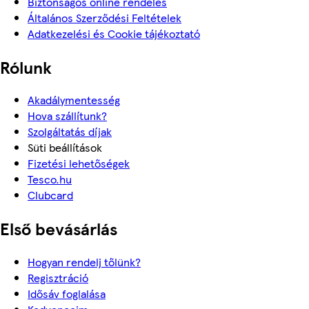
Biztonságos online rendelés
Általános Szerződési Feltételek
Adatkezelési és Cookie tájékoztató
Rólunk
Akadálymentesség
Hova szállítunk?
Szolgáltatás díjak
Süti beállítások
Fizetési lehetőségek
Tesco.hu
Clubcard
Első bevásárlás
Hogyan rendelj tőlünk?
Regisztráció
Idősáv foglalása