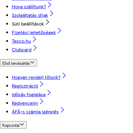
Hova szállítunk?
Szolgáltatás díjak
Süti beállítások
Fizetési lehetőségek
Tesco.hu
Clubcard
Első bevásárlás
Hogyan rendelj tőlünk?
Regisztráció
Idősáv foglalása
Kedvenceim
ÁFÁ-s számla igénylés
Kapcsolat