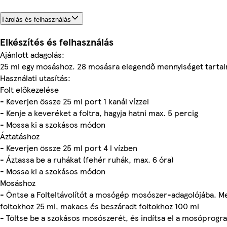
Tárolás és felhasználás
Elkészítés és felhasználás
Ajánlott adagolás:
25 ml egy mosáshoz. 28 mosásra elegendő mennyiséget tarta
Használati utasítás:
Folt előkezelése
- Keverjen össze 25 ml port 1 kanál vízzel
- Kenje a keveréket a foltra, hagyja hatni max. 5 percig
- Mossa ki a szokásos módon
Áztatáshoz
- Keverjen össze 25 ml port 4 l vízben
- Áztassa be a ruhákat (fehér ruhák, max. 6 óra)
- Mossa ki a szokásos módon
Mosáshoz
- Öntse a Folteltávolítót a mosógép mosószer-adagolójába. M
foltokhoz 25 ml, makacs és beszáradt foltokhoz 100 ml
- Töltse be a szokásos mosószerét, és indítsa el a mosóprogr