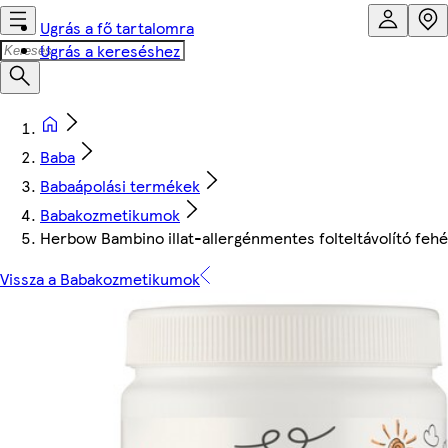
Ugrás a fő tartalomra
Ugrás a kereséshez
Baba
Babaápolási termékek
Babakozmetikumok
Herbow Bambino illat-allergénmentes folteltávolító feh
Vissza a Babakozmetikumok