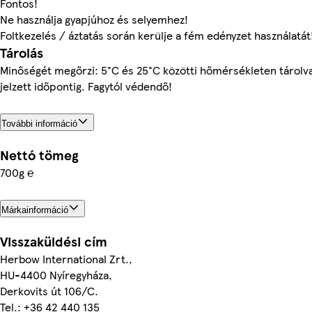
Fontos!
Ne használja gyapjúhoz és selyemhez!
Foltkezelés / áztatás során kerülje a fém edényzet használatát
Tárolás
Minőségét megőrzi: 5°C és 25°C közötti hőmérsékleten tárolva
jelzett időpontig. Fagytól védendő!
További információ
Nettó tömeg
700g ℮
Márkainformáció
Visszaküldési cím
Herbow International Zrt.,
HU-4400 Nyíregyháza,
Derkovits út 106/C.
Tel.: +36 42 440 135