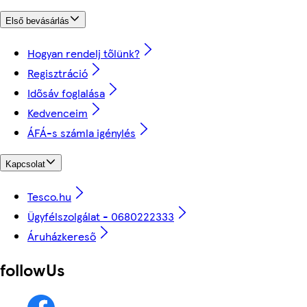
Első bevásárlás
Hogyan rendelj tőlünk?
Regisztráció
Idősáv foglalása
Kedvenceim
ÁFÁ-s számla igénylés
Kapcsolat
Tesco.hu
Ügyfélszolgálat - 0680222333
Áruházkereső
followUs