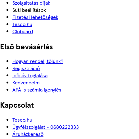
Szolgáltatás díjak
Süti beállítások
Fizetési lehetőségek
Tesco.hu
Clubcard
Első bevásárlás
Hogyan rendelj tőlünk?
Regisztráció
Idősáv foglalása
Kedvenceim
ÁFÁ-s számla igénylés
Kapcsolat
Tesco.hu
Ügyfélszolgálat - 0680222333
Áruházkereső