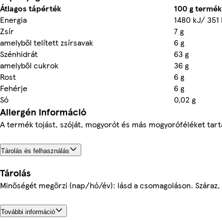
Átlagos tápérték
100 g termé
Energia
1480 kJ/ 351 
Zsír
7 g
amelyből telített zsírsavak
6 g
Szénhidrát
63 g
amelyből cukrok
36 g
Rost
6 g
Fehérje
6 g
Só
0,02 g
Allergén információ
A termék tojást, szóját, mogyorót és más mogyoróféléket tart
Tárolás és felhasználás
Tárolás
Minőségét megőrzi (nap/hó/év): lásd a csomagoláson. Száraz,
További információ