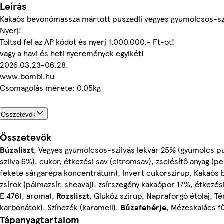
Leírás
Kakaós bevonómassza mártott puszedli vegyes gyümölcsös-szil
Nyerj!
Töltsd fel az AP kódot és nyerj 1.000.000.- Ft-ot!
vagy a havi és heti nyeremények egyikét!
2026.03.23-06.28.
www.bombi.hu
Csomagolás mérete: 0.05kg
Összetevők
Összetevők
Búzaliszt
, Vegyes gyümölcsös-szilvás lekvár 25% (gyümölcs p
szilva 6%), cukor, étkezési sav (citromsav), zselésítő anyag (pe
fekete sárgarépa koncentrátum), Invert cukorszirup, Kakaós
zsírok (pálmazsír, sheavaj), zsírszegény kakaópor 17%, étkezés
E 476), aroma),
Rozsliszt
, Glükóz szirup, Napraforgó étolaj,
karbonátok), Színezék (karamell),
Búzafehérje
, Mézeskalács f
Tápanyagtartalom