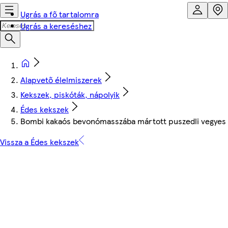
Ugrás a fő tartalomra
Ugrás a kereséshez
Alapvető élelmiszerek
Kekszek, piskóták, nápolyik
Édes kekszek
Bombi kakaós bevonómasszába mártott puszedli vegyes g
Vissza a Édes kekszek