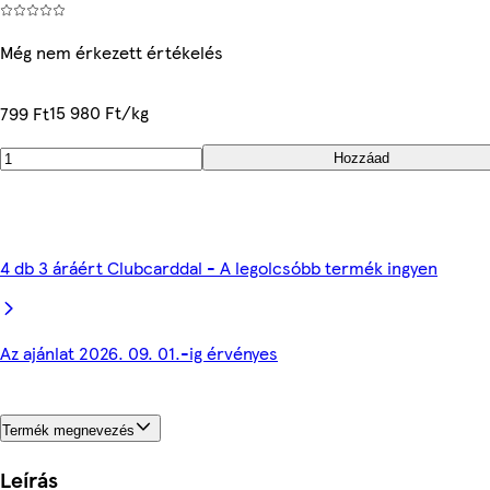
Még nem érkezett értékelés
15 980 Ft/kg
799 Ft
Hozzáad
4 db 3 áráért Clubcarddal - A legolcsóbb termék ingyen
Az ajánlat 2026. 09. 01.-ig érvényes
Termék megnevezés
Leírás