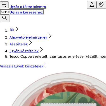
Ugrás a fő tartalomra
Ugrás a kereséshez
Alapvető élelmiszerek
Készételek
Egyéb készételek
Tesco Coppa szeletelt, szárításos érleléssel készült, nye
Vissza a Egyéb készételek