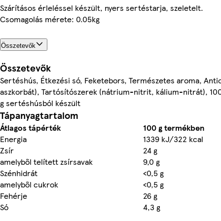
Szárításos érleléssel készült, nyers sertéstarja, szeletelt.
Csomagolás mérete: 0.05kg
Összetevők
Összetevők
Sertéshús, Étkezési só, Feketebors, Természetes aroma, Anti
aszkorbát), Tartósítószerek (nátrium-nitrit, kálium-nitrát), 1
g sertéshúsból készült
Tápanyagtartalom
Átlagos tápérték
100 g termékben
Energia
1339 kJ/322 kcal
Zsír
24 g
amelyből telített zsírsavak
9,0 g
Szénhidrát
<0,5 g
amelyből cukrok
<0,5 g
Fehérje
26 g
Só
4,3 g