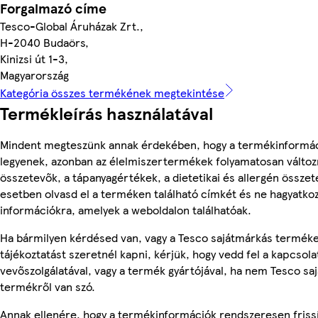
Forgalmazó címe
Tesco-Global Áruházak Zrt.,
H-2040 Budaörs,
Kinizsi út 1-3,
Magyarország
Kategória összes termékének megtekintése
Termékleírás használatával
Mindent megteszünk annak érdekében, hogy a termékinformá
legyenek, azonban az élelmiszertermékek folyamatosan változn
összetevők, a tápanyagértékek, a dietetikai és allergén összet
esetben olvasd el a terméken található címkét és ne hagyatkoz
információkra, amelyek a weboldalon találhatóak.
Ha bármilyen kérdésed van, vagy a Tesco sajátmárkás termék
tájékoztatást szeretnél kapni, kérjük, hogy vedd fel a kapcsola
vevőszolgálatával, vagy a termék gyártójával, ha nem Tesco sa
termékről van szó.
Annak ellenére, hogy a termékinformációk rendszeresen frissí