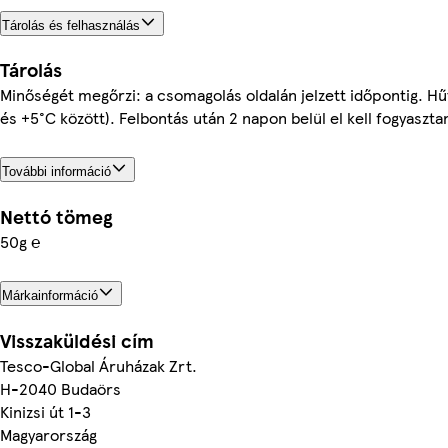
Tárolás és felhasználás
Tárolás
Minőségét megőrzi: a csomagolás oldalán jelzett időpontig. Hű
és +5°C között). Felbontás után 2 napon belül el kell fogyasztan
További információ
Nettó tömeg
50g ℮
Márkainformáció
Visszaküldési cím
Tesco-Global Áruházak Zrt.
H-2040 Budaörs
Kinizsi út 1-3
Magyarország