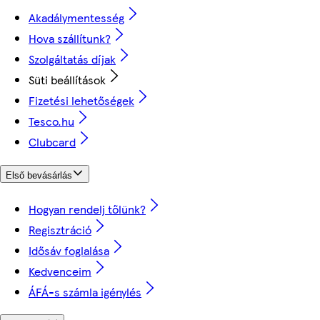
Akadálymentesség
Hova szállítunk?
Szolgáltatás díjak
Süti beállítások
Fizetési lehetőségek
Tesco.hu
Clubcard
Első bevásárlás
Hogyan rendelj tőlünk?
Regisztráció
Idősáv foglalása
Kedvenceim
ÁFÁ-s számla igénylés