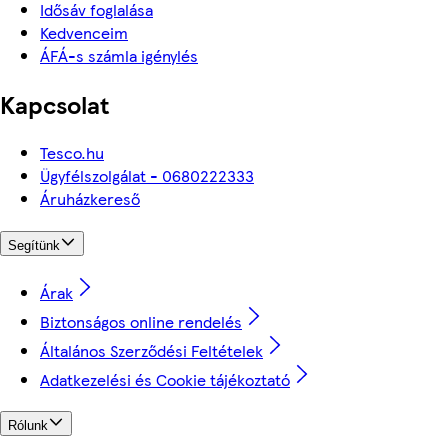
Idősáv foglalása
Kedvenceim
ÁFÁ-s számla igénylés
Kapcsolat
Tesco.hu
Ügyfélszolgálat - 0680222333
Áruházkereső
Segítünk
Árak
Biztonságos online rendelés
Általános Szerződési Feltételek
Adatkezelési és Cookie tájékoztató
Rólunk