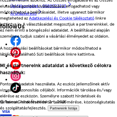
Ügyfélszolgálat - 0680222333
elutasítása gombok kiválasztásával elfogadhatod vagy
módosíthatod a beállításaidat, illetve ugyanezt bármikor
Áruházkereső
megteheted az
Adatkezelési és Cookie tájékoztató
linkre
kattintva is. A választásaidat megosztjuk a partnereinkkel, de
followUs
ez nem érinti a böngészési adataidat. A beállításaid alapján
személyre tudjuk szabni a vásárlási élményedet az oldalon.
A hozzájárulási beállításokat bármikor módosíthatod a
láblécben található Süti beállítások linkre kattintva.
Mi és partnereink adataidat a következő célokra
használjuk:
Pontos helyadatok használata. Az eszköz jellemzőinek aktív
vizsgálata azonosítás céljából. Információk tárolása és/vagy
elérése az eszközön. Személyre szabott hirdetések és
©
Tesco-Global Áruházak Zrt. 2026
tartalmak, hirdetések és tartalmak mérése, közönségkutatás
és szolgáltatásfejlesztés.
Partnereink listája