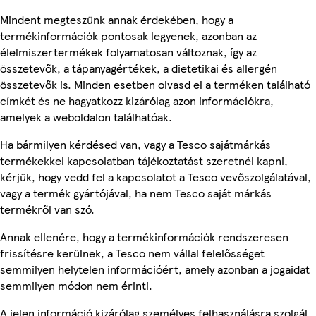
Mindent megteszünk annak érdekében, hogy a
termékinformációk pontosak legyenek, azonban az
élelmiszertermékek folyamatosan változnak, így az
összetevők, a tápanyagértékek, a dietetikai és allergén
összetevők is. Minden esetben olvasd el a terméken található
címkét és ne hagyatkozz kizárólag azon információkra,
amelyek a weboldalon találhatóak.
Ha bármilyen kérdésed van, vagy a Tesco sajátmárkás
termékekkel kapcsolatban tájékoztatást szeretnél kapni,
kérjük, hogy vedd fel a kapcsolatot a Tesco vevőszolgálatával,
vagy a termék gyártójával, ha nem Tesco saját márkás
termékről van szó.
Annak ellenére, hogy a termékinformációk rendszeresen
frissítésre kerülnek, a Tesco nem vállal felelősséget
semmilyen helytelen információért, amely azonban a jogaidat
semmilyen módon nem érinti.
A jelen információ kizárólag személyes felhasználásra szolgál,