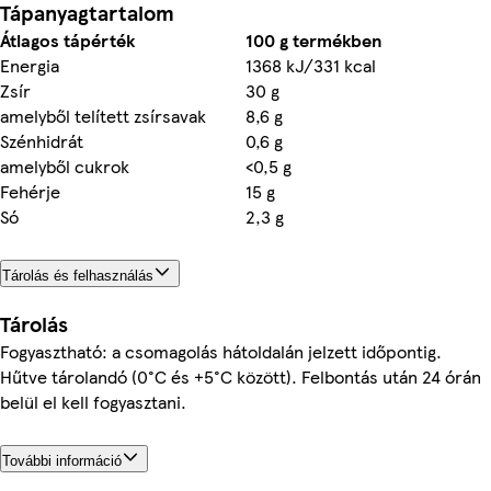
Tápanyagtartalom
Átlagos tápérték
100 g termékben
Energia
1368 kJ/331 kcal
Zsír
30 g
amelyből telített zsírsavak
8,6 g
Szénhidrát
0,6 g
amelyből cukrok
<0,5 g
Fehérje
15 g
Só
2,3 g
Tárolás és felhasználás
Tárolás
Fogyasztható: a csomagolás hátoldalán jelzett időpontig.
Hűtve tárolandó (0°C és +5°C között). Felbontás után 24 órán
belül el kell fogyasztani.
További információ