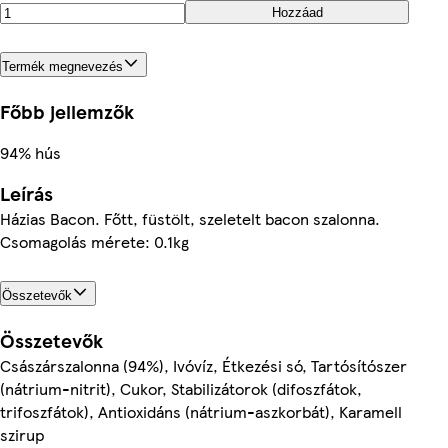
Hozzáad
Termék megnevezés
Főbb jellemzők
94% hús
Leírás
Házias Bacon. Főtt, füstölt, szeletelt bacon szalonna.
Csomagolás mérete: 0.1kg
Összetevők
Összetevők
Császárszalonna (94%), Ivóvíz, Étkezési só, Tartósítószer
(nátrium-nitrit), Cukor, Stabilizátorok (difoszfátok,
trifoszfátok), Antioxidáns (nátrium-aszkorbát), Karamell
szirup