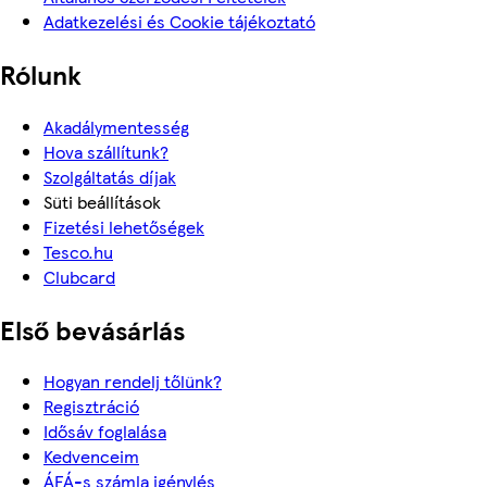
Adatkezelési és Cookie tájékoztató
Rólunk
Akadálymentesség
Hova szállítunk?
Szolgáltatás díjak
Süti beállítások
Fizetési lehetőségek
Tesco.hu
Clubcard
Első bevásárlás
Hogyan rendelj tőlünk?
Regisztráció
Idősáv foglalása
Kedvenceim
ÁFÁ-s számla igénylés