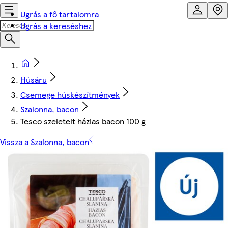
Ugrás a fő tartalomra
Ugrás a kereséshez
Húsáru
Csemege húskészítmények
Szalonna, bacon
Tesco szeletelt házias bacon 100 g
Vissza a Szalonna, bacon