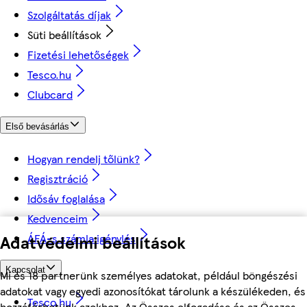
Szolgáltatás díjak
Süti beállítások
Fizetési lehetőségek
Tesco.hu
Clubcard
Első bevásárlás
Hogyan rendelj tőlünk?
Regisztráció
Idősáv foglalása
Kedvenceim
ÁFÁ-s számla igénylés
Adatvédelmi beállítások
Kapcsolat
Mi és 18 partnerünk személyes adatokat, például böngészési
adatokat vagy egyedi azonosítókat tárolunk a készülékeden, és
Tesco.hu
hozzáférhetünk azokhoz. Az Összes elfogadása és az Összes