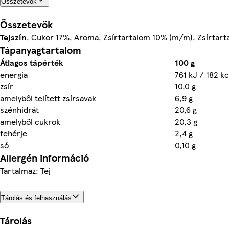
Összetevők
Összetevők
Tejszín
, Cukor 17%, Aroma, Zsírtartalom 10% (m/m), Zsírtart
Tápanyagtartalom
Átlagos tápérték
100 g
energia
761 kJ / 182 kc
zsír
10,0 g
amelyből telített zsírsavak
6,9 g
szénhidrát
20,6 g
amelyből cukrok
20,3 g
fehérje
2,4 g
só
0,10 g
Allergén információ
Tartalmaz: Tej
Tárolás és felhasználás
Tárolás