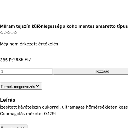
Milram tejszín különlegesség alkoholmentes amaretto típusú
Még nem érkezett értékelés
2985 Ft/l
385 Ft
Hozzáad
Termék megnevezés
Leírás
Ízesített kávétejszín cukorral, ultramagas hőmérsékleten kez
Csomagolás mérete: 0.129l