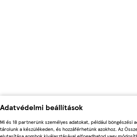
Adatvédelmi beállítások
Mi és 18 partnerünk személyes adatokat, például böngészési a
tárolunk a készülékeden, és hozzáférhetünk azokhoz. Az Össz
elutasítása gombok kiválasztásával elfogadhatod vagy módosítha