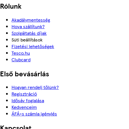
Rólunk
Akadálymentesség
Hova szállítunk?
Szolgáltatás díjak
Süti beállítások
Fizetési lehetőségek
Tesco.hu
Clubcard
Első bevásárlás
Hogyan rendelj tőlünk?
Regisztráció
Idősáv foglalása
Kedvenceim
ÁFÁ-s számla igénylés
Kapcsolat