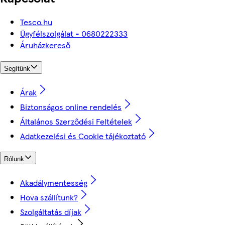
Tesco.hu
Ügyfélszolgálat - 0680222333
Áruházkereső
Segítünk
Árak
Biztonságos online rendelés
Általános Szerződési Feltételek
Adatkezelési és Cookie tájékoztató
Rólunk
Akadálymentesség
Hova szállítunk?
Szolgáltatás díjak