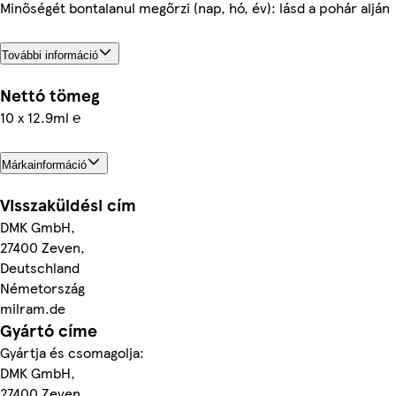
Minőségét bontalanul megőrzi (nap, hó, év): lásd a pohár alján
További információ
Nettó tömeg
10 x 12.9ml ℮
Márkainformáció
Visszaküldési cím
DMK GmbH,
27400 Zeven,
Deutschland
Németország
milram.de
Gyártó címe
Gyártja és csomagolja:
DMK GmbH,
27400 Zeven,