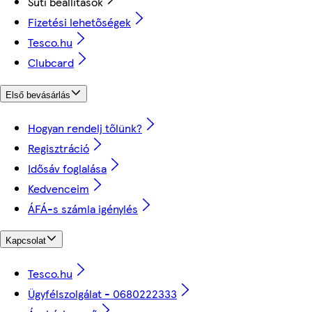
Süti beállítások
Fizetési lehetőségek
Tesco.hu
Clubcard
Első bevásárlás
Hogyan rendelj tőlünk?
Regisztráció
Idősáv foglalása
Kedvenceim
ÁFÁ-s számla igénylés
Kapcsolat
Tesco.hu
Ügyfélszolgálat - 0680222333