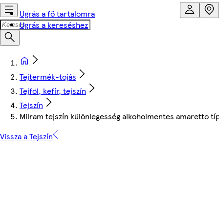
Ugrás a fő tartalomra
Ugrás a kereséshez
Tejtermék-tojás
Tejföl, kefír, tejszín
Tejszín
Milram tejszín különlegesség alkoholmentes amaretto típ
Vissza a Tejszín