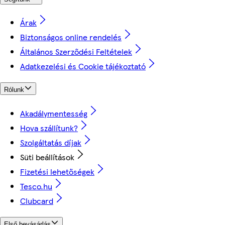
Árak
Biztonságos online rendelés
Általános Szerződési Feltételek
Adatkezelési és Cookie tájékoztató
Rólunk
Akadálymentesség
Hova szállítunk?
Szolgáltatás díjak
Süti beállítások
Fizetési lehetőségek
Tesco.hu
Clubcard
Első bevásárlás