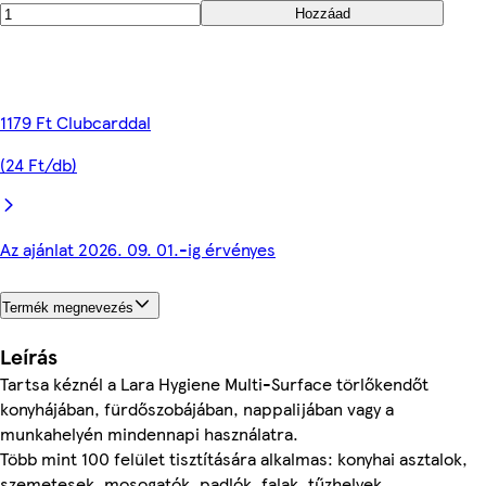
Hozzáad
1179 Ft Clubcarddal
(24 Ft/db)
Az ajánlat 2026. 09. 01.-ig érvényes
Termék megnevezés
Leírás
Tartsa kéznél a Lara Hygiene Multi-Surface törlőkendőt
konyhájában, fürdőszobájában, nappalijában vagy a
munkahelyén mindennapi használatra.
Több mint 100 felület tisztítására alkalmas: konyhai asztalok,
szemetesek, mosogatók, padlók, falak, tűzhelyek,