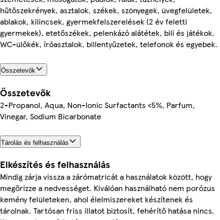
hűtőszekrények, asztalok, székek, szönyegek, üvegfelületek,
ablakok, kilincsek, gyermekfelszerelések (2 év feletti
gyermekek), etetőszékek, pelenkázó alátétek, bili és játékok.
WC-ülőkék, íróasztalok, billentyűzetek, telefonok és egyebek.
Összetevők
Összetevők
2-Propanol, Aqua, Non-Ionic Surfactants <5%, Parfum,
Vinegar, Sodium Bicarbonate
Tárolás és felhasználás
Elkészítés és felhasználás
Mindig zárja vissza a zárómatricát a használatok között, hogy
megőrizze a nedvességet. Kiválóan használható nem porózus
kemény felületeken, ahol élelmiszereket készítenek és
tárolnak. Tartósan friss illatot biztosít, fehérítő hatása nincs.