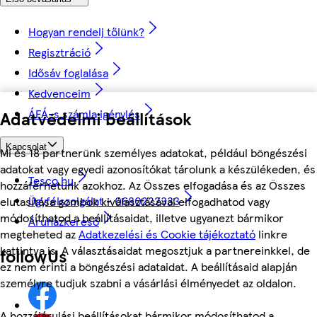
Hogyan rendelj tőlünk?
Regisztráció
Idősáv foglalása
Kedvenceim
ÁFÁ-s számla igénylés
Adatvédelmi beállítások
Kapcsolat
Mi és 18 partnerünk személyes adatokat, például böngészési
adatokat vagy egyedi azonosítókat tárolunk a készülékeden, és
Tesco.hu
hozzáférhetünk azokhoz. Az Összes elfogadása és az Összes
Ügyfélszolgálat - 0680222333
elutasítása gombok kiválasztásával elfogadhatod vagy
módosíthatod a beállításaidat, illetve ugyanezt bármikor
Áruházkereső
megteheted az
Adatkezelési és Cookie tájékoztató
linkre
kattintva is. A választásaidat megosztjuk a partnereinkkel, de
followUs
ez nem érinti a böngészési adataidat. A beállításaid alapján
személyre tudjuk szabni a vásárlási élményedet az oldalon.
A hozzájárulási beállításokat bármikor módosíthatod a