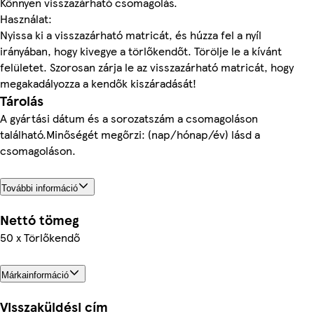
Könnyen visszazárható csomagolás.
Használat:
Nyissa ki a visszazárható matricát, és húzza fel a nyíl
irányában, hogy kivegye a törlőkendőt. Törölje le a kívánt
felületet. Szorosan zárja le az visszazárható matricát, hogy
megakadályozza a kendők kiszáradását!
Tárolás
A gyártási dátum és a sorozatszám a csomagoláson
található.Minőségét megőrzi: (nap/hónap/év) lásd a
csomagoláson.
További információ
Nettó tömeg
50 x Törlőkendő
Márkainformáció
Visszaküldési cím