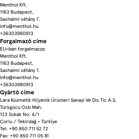
Menthol Kft.
1163 Budapest,
Sashalmi sétány 7.
info@menthol.hu
+36303980913
Forgalmazó címe
EU-ban forgalmazza:
Menthol Kft.
1163 Budapest,
Sashalmi sétány 7.
info@menthol.hu
+36303980913
Gyártó címe
Lara Kozmetik Hijyenik Ürünleri Sanayi Ve Dis Tic A.S.
Türkgücü Osb Mah.
123 Sokak No: 4/1
Çorlu / Tekirdağ - Türki̇ye
Tel: +90 850 711 52 72
Fax: +90 850 711 05 81