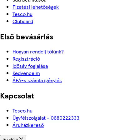
Fizetési lehetőségek
Tesco.hu
Clubcard
Első bevásárlás
Hogyan rendelj tőlünk?
Regisztráció
Idősáv foglalása
Kedvenceim
ÁFÁ-s számla igénylés
Kapcsolat
Tesco.hu
Ügyfélszolgálat - 0680222333
Áruházkereső
Segítünk