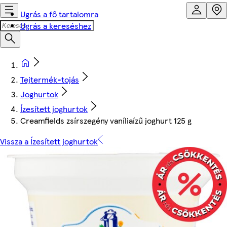
Ugrás a fő tartalomra
Ugrás a kereséshez
Tejtermék-tojás
Joghurtok
Ízesített joghurtok
Creamfields zsírszegény vaníliaízű joghurt 125 g
Vissza a Ízesített joghurtok