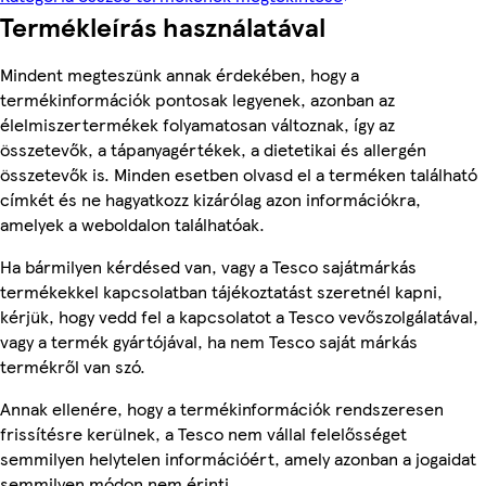
Termékleírás használatával
Mindent megteszünk annak érdekében, hogy a
termékinformációk pontosak legyenek, azonban az
élelmiszertermékek folyamatosan változnak, így az
összetevők, a tápanyagértékek, a dietetikai és allergén
összetevők is. Minden esetben olvasd el a terméken található
címkét és ne hagyatkozz kizárólag azon információkra,
amelyek a weboldalon találhatóak.
Ha bármilyen kérdésed van, vagy a Tesco sajátmárkás
termékekkel kapcsolatban tájékoztatást szeretnél kapni,
kérjük, hogy vedd fel a kapcsolatot a Tesco vevőszolgálatával,
vagy a termék gyártójával, ha nem Tesco saját márkás
termékről van szó.
Annak ellenére, hogy a termékinformációk rendszeresen
frissítésre kerülnek, a Tesco nem vállal felelősséget
semmilyen helytelen információért, amely azonban a jogaidat
semmilyen módon nem érinti.