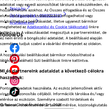
adatokat vagy egyedi azonosítókat tárolunk a készülékeden, és
Tesco.hu
hozzáférhetünk azokhoz. Az Összes elfogadása és az Összes
Ügyfélszolgálat - 0680222333
elutasítása gombok kiválasztásával elfogadhatod vagy
módosíthatod a beállításaidat, illetve ugyanezt bármikor
Áruházkereső
megteheted az
Adatkezelési és Cookie tájékoztató
linkre
kattintva is. A választásaidat megosztjuk a partnereinkkel, de
followUs
ez nem érinti a böngészési adataidat. A beállításaid alapján
személyre tudjuk szabni a vásárlási élményedet az oldalon.
A hozzájárulási beállításokat bármikor módosíthatod a
láblécben található Süti beállítások linkre kattintva.
Mi és partnereink adataidat a következő célokra
használjuk:
Pontos helyadatok használata. Az eszköz jellemzőinek aktív
vizsgálata azonosítás céljából. Információk tárolása és/vagy
elérése az eszközön. Személyre szabott hirdetések és
©
Tesco-Global Áruházak Zrt. 2026
tartalmak, hirdetések és tartalmak mérése, közönségkutatás