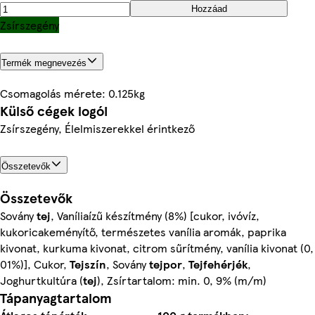
Hozzáad
Zsírszegény
Termék megnevezés
Csomagolás mérete: 0.125kg
Külső cégek logói
Zsírszegény, Élelmiszerekkel érintkező
Összetevők
Összetevők
Sovány
tej
, Vaníliaízű készítmény (8%) [cukor, ivóvíz,
kukoricakeményítő, természetes vanília aromák, paprika
kivonat, kurkuma kivonat, citrom sűrítmény, vanília kivonat (0,
01%)], Cukor,
Tejszín
, Sovány
tejpor
,
Tejfehérjék
,
Joghurtkultúra (
tej
), Zsírtartalom: min. 0, 9% (m/m)
Tápanyagtartalom