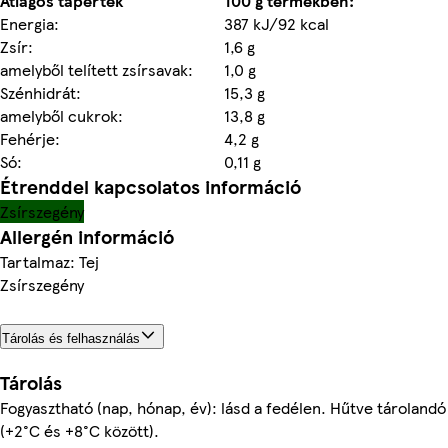
Átlagos tápérték
100 g termékben:
Energia:
387 kJ/92 kcal
Zsír:
1,6 g
amelyből telített zsírsavak:
1,0 g
Szénhidrát:
15,3 g
amelyből cukrok:
13,8 g
Fehérje:
4,2 g
Só:
0,11 g
Étrenddel kapcsolatos információ
Zsírszegény
Allergén információ
Tartalmaz: Tej
Zsírszegény
Tárolás és felhasználás
Tárolás
Fogyasztható (nap, hónap, év): lásd a fedélen. Hűtve tárolandó
(+2°C és +8°C között).