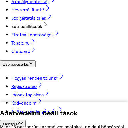
Akadálymentesség
Hova szállítunk?
Szolgáltatás díjak
Süti beállítások
Fizetési lehetőségek
Tesco.hu
Clubcard
Első bevásárlás
Hogyan rendelj tőlünk?
Regisztráció
Idősáv foglalása
Kedvenceim
ÁFÁ-s számla igénylés
Adatvédelmi beállítások
Kapcsolat
Mi és 18 partnerünk személyes adatokat, például böngészési